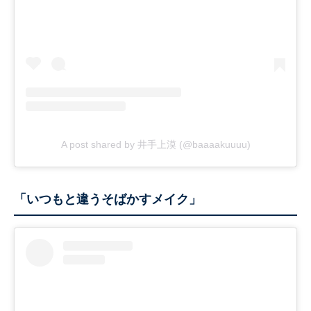
A post shared by 井手上漠 (@baaaakuuuu)
「いつもと違うそばかすメイク」