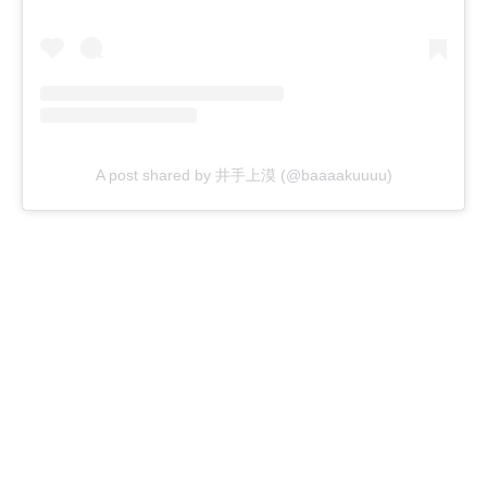
A post shared by 井手上漠 (@baaaakuuuu)