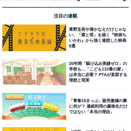
注目の連載
東野圭吾や湊かなえだけじゃな
い、「業と罪」を描く『映画ち
いかわ』から強く連想した映画
8選
20年間「駆け込み実績ゼロ」の
学校も…「こども110番の家」
は本当に必要？ PTAが直面する
理想と現実
「青春18きっぷ」販売激減の裏
に何が？ 連続利用の厳格化だけ
ではない「本当の理由」