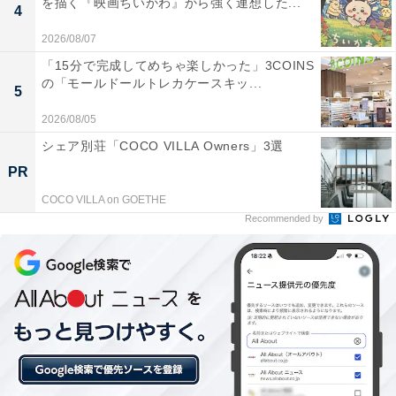
を描く『映画ちいかわ』から強く連想した...
4
2026/08/07
「15分で完成してめちゃ楽しかった」3COINS
の「モールドールトレカケースキッ...
5
2026/08/05
シェア別荘「COCO VILLA Owners」3選
PR
COCO VILLA on GOETHE
Recommended by