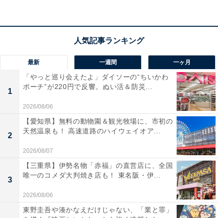
最新
一週間
一ヶ月
「やっと巡り会えたよ」ダイソーの“ちいかわ
ポーチ”が220円で反響。ぬい活＆防災...
1
2026/08/06
【愛知県】無料の動物園＆観光牧場に、市初の
天然温泉も！ 高速道路のハイウェイオア...
2
2026/08/07
【三重県】伊勢名物「赤福」の直営店に、全国
唯一のコメダ大判焼き店も！ 東名阪・伊...
3
2026/08/06
東野圭吾や湊かなえだけじゃない、「業と罪」