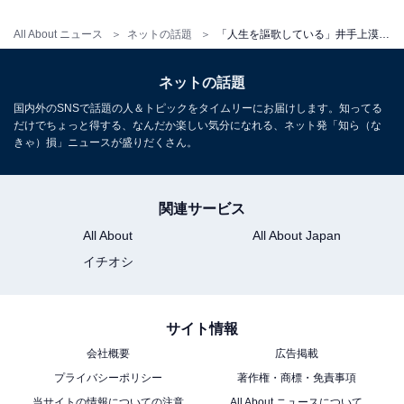
All About ニュース
ネットの話題
「人生を謳歌している」井手上漠、ビール満喫の休日ショット公開「内側から出る美しさとオーラがすごい」
ネットの話題
国内外のSNSで話題の人＆トピックをタイムリーにお届けします。知ってる
だけでちょっと得する、なんだか楽しい気分になれる、ネット発「知ら（な
きゃ）損」ニュースが盛りだくさん。
関連サービス
All About
All About Japan
イチオシ
サイト情報
会社概要
広告掲載
プライバシーポリシー
著作権・商標・免責事項
当サイトの情報についての注意
All About ニュースについて