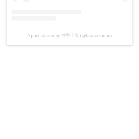
A post shared by 井手上漠 (@baaaakuuuu)