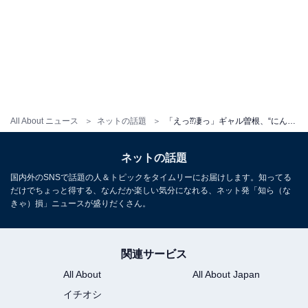
All About ニュース
ネットの話題
「えっ⁇凄っ」ギャル曽根、“にんじん大好き娘”の写真に反響！ 「好きすぎる」「前世はウサギか馬か？」
ネットの話題
国内外のSNSで話題の人＆トピックをタイムリーにお届けします。知ってる
だけでちょっと得する、なんだか楽しい気分になれる、ネット発「知ら（な
きゃ）損」ニュースが盛りだくさん。
関連サービス
All About
All About Japan
イチオシ