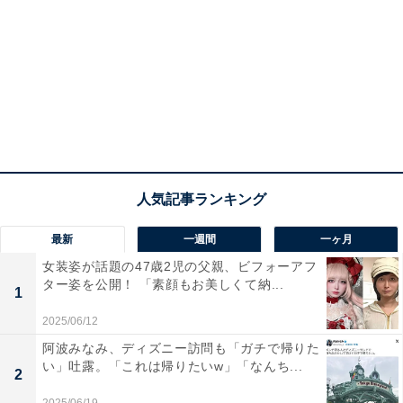
最新
一週間
一ヶ月
女装姿が話題の47歳2児の父親、ビフォーアフ
ター姿を公開！ 「素顔もお美しくて納...
1
2025/06/12
阿波みなみ、ディズニー訪問も「ガチで帰りた
い」吐露。「これは帰りたいw」「なんち...
2