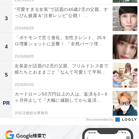
2025/06/19
“可愛すぎる女装”で話題の46歳2児の父親、す
っぴん披露＆“注射レシピ”公開！ ...
3
2024/09/28
「ポケモンで言う進化」女性タレント、25キ
ロ増量ショットに反響！ 「全然パーツ埋...
4
2026/08/05
女装姿が話題の2児の父親、フリルドレス姿で
娘たちとおままごと「なんて可愛くて平和...
5
2026/04/20
カードローン50万円以上の人は、返済を3～6
ヶ月停止して『大幅に減額してから返済...
PR
渋谷法務総合事務所
Recommended by