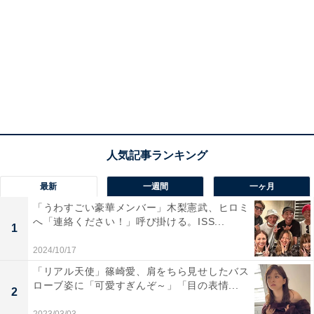
最新
一週間
一ヶ月
「うわすごい豪華メンバー」木梨憲武、ヒロミ
へ「連絡ください！」呼び掛ける。ISS...
1
2024/10/17
「リアル天使」篠崎愛、肩をちら見せしたバス
ローブ姿に「可愛すぎんぞ～」「目の表情...
2