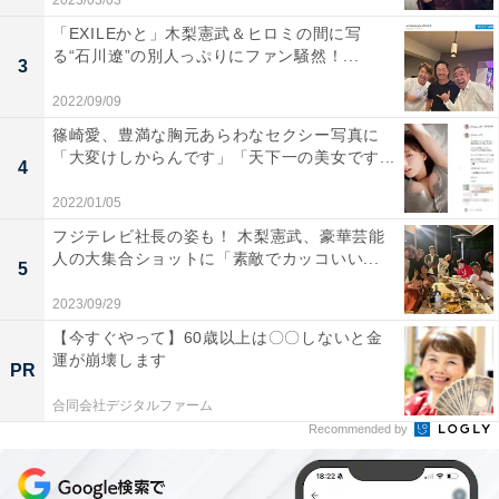
2023/03/03
「EXILEかと」木梨憲武＆ヒロミの間に写
る“石川遼”の別人っぷりにファン騒然！...
3
2022/09/09
篠崎愛、豊満な胸元あらわなセクシー写真に
「大変けしからんです」「天下一の美女です...
4
2022/01/05
フジテレビ社長の姿も！ 木梨憲武、豪華芸能
人の大集合ショットに「素敵でカッコいい...
5
2023/09/29
【今すぐやって】60歳以上は〇〇しないと金
運が崩壊します
PR
合同会社デジタルファーム
Recommended by