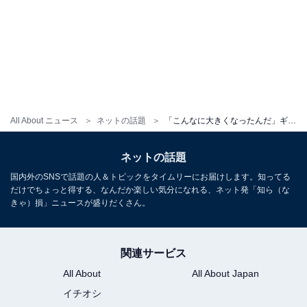
All About ニュース
ネットの話題
「こんなに大きくなったんだ」ギャル曽根、“小学校6年生と10ヶ月”の子どもたちを公開！ 「お兄ちゃん足長っ」
ネットの話題
国内外のSNSで話題の人＆トピックをタイムリーにお届けします。知ってる
だけでちょっと得する、なんだか楽しい気分になれる、ネット発「知ら（な
きゃ）損」ニュースが盛りだくさん。
関連サービス
All About
All About Japan
イチオシ