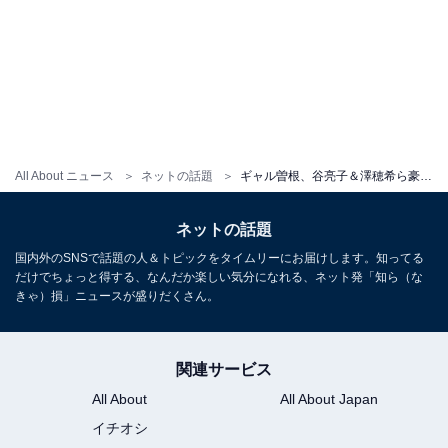
All About ニュース
ネットの話題
ギャル曽根、谷亮子＆澤穂希ら豪華アスリートがそろう集合ショット公開！ 「スペシャリストばっか」
ネットの話題
国内外のSNSで話題の人＆トピックをタイムリーにお届けします。知ってる
だけでちょっと得する、なんだか楽しい気分になれる、ネット発「知ら（な
きゃ）損」ニュースが盛りだくさん。
関連サービス
All About
All About Japan
イチオシ