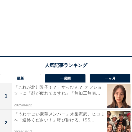
最新
一週間
一ヶ月
「これが北川景子！？」すっぴん？ オフショ
ットに「顔が疲れてますね」「無加工無表...
1
2025/04/22
「うわすごい豪華メンバー」木梨憲武、ヒロミ
へ「連絡ください！」呼び掛ける。ISS...
2