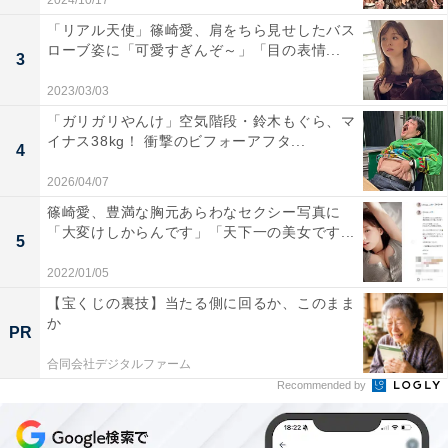
2024/10/17
「リアル天使」篠崎愛、肩をちら見せしたバス
ローブ姿に「可愛すぎんぞ～」「目の表情...
3
2023/03/03
「ガリガリやんけ」空気階段・鈴木もぐら、マ
イナス38kg！ 衝撃のビフォーアフタ...
4
2026/04/07
篠崎愛、豊満な胸元あらわなセクシー写真に
「大変けしからんです」「天下一の美女です...
5
2022/01/05
【宝くじの裏技】当たる側に回るか、このまま
か
PR
合同会社デジタルファーム
Recommended by