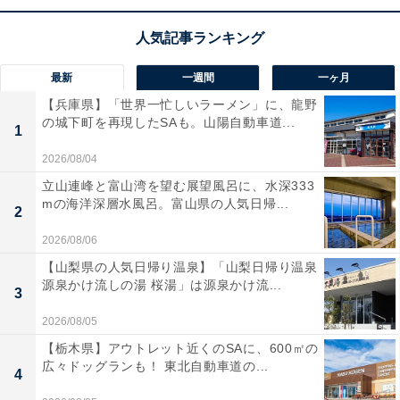
最新
一週間
一ヶ月
【兵庫県】「世界一忙しいラーメン」に、龍野
の城下町を再現したSAも。山陽自動車道...
1
2026/08/04
立山連峰と富山湾を望む展望風呂に、水深333
mの海洋深層水風呂。富山県の人気日帰...
2
2026/08/06
【山梨県の人気日帰り温泉】「山梨日帰り温泉
源泉かけ流しの湯 桜湯」は源泉かけ流...
3
2026/08/05
【栃木県】アウトレット近くのSAに、600㎡の
広々ドッグランも！ 東北自動車道の...
4