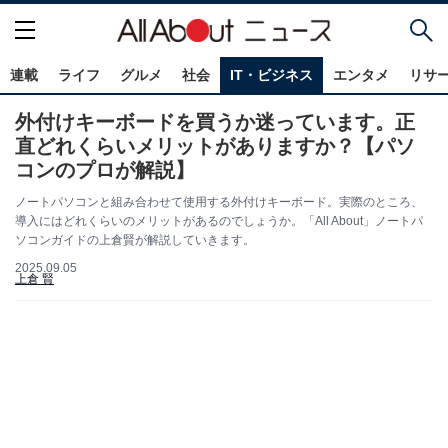
連載
ライフ
グルメ
社会
IT・ビジネス
エンタメ
リサ
外付けキーボードを買うか迷っています。正
直どれくらいメリットがありますか？【パソ
コンのプロが解説】
ノートパソコンと組み合わせて使用する外付けキーボード。実際のところ、
導入にはどれくらいのメリットがあるのでしょうか。「All About」ノートパ
ソコンガイドの上倉賢が解説していきます。
2025.09.05
上倉 賢