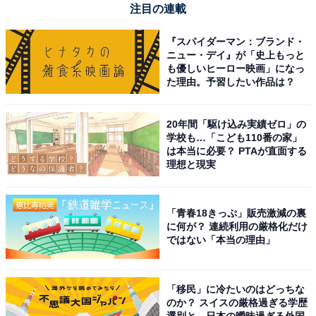
注目の連載
『スパイダーマン：ブランド・
ニュー・デイ』が「史上もっと
も優しいヒーロー映画」になっ
た理由。予習したい作品は？
20年間「駆け込み実績ゼロ」の
学校も…「こども110番の家」
は本当に必要？ PTAが直面する
理想と現実
「青春18きっぷ」販売激減の裏
に何が？ 連続利用の厳格化だけ
ではない「本当の理由」
「移民」に冷たいのはどっちな
のか？ スイスの厳格過ぎる学歴
選別と、日本の曖昧過ぎる外国