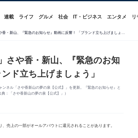
連載
ライフ
グルメ
社会
IT・ビジネス
エンタメ
リ
「会社設立したかおもたw」さや香・新山、『緊急のお知らせ』動画に反響！ 「ブランド立ち上げましょう」
」さや香・新山、『緊急のお知
ランド立ち上げましょう」
eチャンネル「さや香新山の夢の泉【公式】」を更新。『緊急のお知らせ』と
出典：「さや香新山の夢の泉【公式】」）
り、売上の一部がオールアバウトに還元されることがあります。