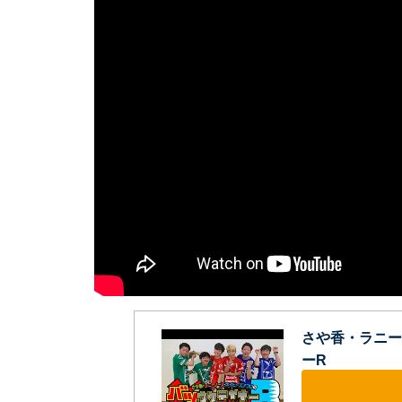
さや香・ラニー
ーR