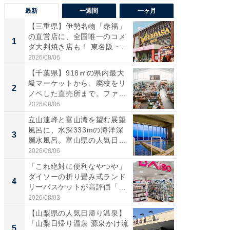
最新
一週間
一ヶ月
【三重県】伊勢名物「赤福」
【兵庫
の直営店に、全国唯一のコメ
ーメン
1
1
ダ大判焼き店も！ 東名阪・
再現した
伊...
道...
2026/08/06
2026/08/0
【千葉県】918㎡の県内最大
【三重
級マーケットから、廃校をリ
「鈴鹿天
2
2
ノベした直売所まで。ファ
は100
ー...
2026/08/06
2026/08/0
立山連峰と富山湾を望む展望
ステラ
風呂に、水深333mの海洋深
詰め放題
3
3
層水風呂。富山県の人気日
00円で「
帰...
2026/08/06
2026/08/0
「これ絶対に便利なやつや」
「ミニオ
ダイソーの折り畳み式ランド
ッグ！ 
4
4
リーバスケットが高評価「使
ど、夏限
わ...
2026/08/03
2026/08/0
【山梨県の人気日帰り温泉】
【埼玉
「山梨日帰り温泉 源泉かけ流
「行田天
5
5