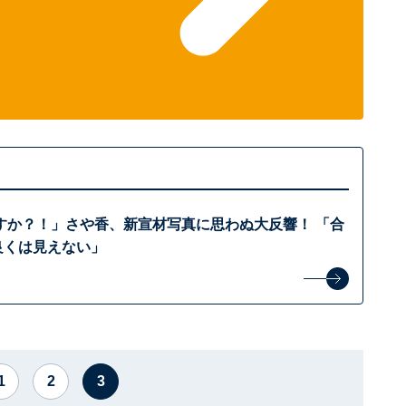
すか？！」さや香、新宣材写真に思わぬ大反響！ 「合
良くは見えない」
1
2
3