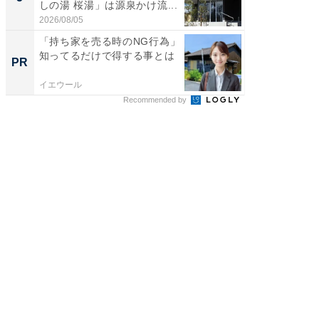
しの湯 桜湯」は源泉かけ流...
は和の
が...
2026/08/05
2026/08/0
「持ち家を売る時のNG行為」
「持ち家
知ってるだけで得する事とは
知って
PR
PR
イエウール
イエウー
Recommended by