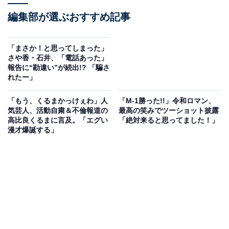
編集部が選ぶおすすめ記事
「まさか！と思ってしまった」
さや香・石井、「電話あった」
報告に“勘違い”が続出!? 「騙さ
れたー」
「もう、くるまかっけぇわ」人
「M-1勝った!!」令和ロマン、
気芸人、活動自粛＆不倫報道の
最高の笑みでツーショット披露
高比良くるまに言及。「エグい
「絶対来ると思ってました！」
漫才爆誕する」