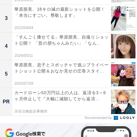
2026/04/12
華原朋美、18キロ減の最新ショットを公開！
「本当にすごい。尊敬します」
3
2022/04/04
「すんごく痩せてる」華原朋美、自撮りショッ
ト公開！ 「昔の朋ちゃんみたい」「なん...
4
2026/05/11
華原朋美、息子とスポッチャで遊ぶプライベー
トショット公開＆おなか見せの圧巻スタイ...
5
2025/07/28
カードローン50万円以上の人は、返済を3～6
ヶ月停止して『大幅に減額してから返済...
PR
渋谷法務総合事務所
Recommended by