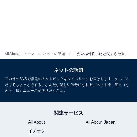
All About ニュース
ネットの話題
「だいぶ仲良いけど笑」さや香、コンビ不仲解消に向けて話し合い！ 「進化の始まり」「ただただ可愛い」
ネットの話題
国内外のSNSで話題の人＆トピックをタイムリーにお届けします。知ってる
だけでちょっと得する、なんだか楽しい気分になれる、ネット発「知ら（な
きゃ）損」ニュースが盛りだくさん。
関連サービス
All About
All About Japan
イチオシ