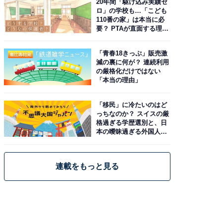
20年間「駆け込み実績ゼ
ロ」の学校も…「こども
110番の家」は本当に必
要？ PTAが直面する理想
と現実
「青春18きっぷ」販売激
減の裏に何が？ 連続利用
の厳格化だけではない
「本当の理由」
「移民」に冷たいのはど
っちなのか？ スイスの厳
格過ぎる学歴選別と、日
本の曖昧過ぎる外国人政
策
連載をもっと見る