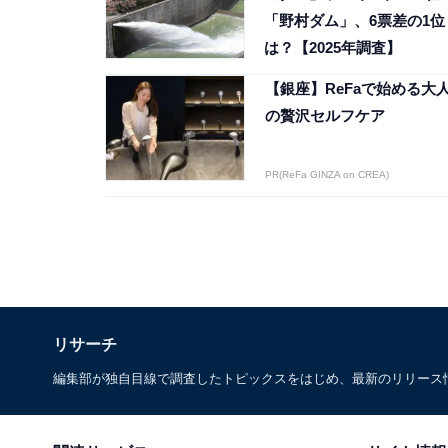
「野村ダム」、6票差の1位
は？【2025年調査】
【銀座】ReFaで始める大
の贅沢セルフケア
PR(ReFa GINZA on CREA)
リサーチ
編集部が独自目線で調査したトピックスをはじめ、最新のリリース