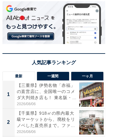
最新
一週間
一ヶ月
【三重県】伊勢名物「赤福」
【兵庫
の直営店に、全国唯一のコメ
ーメン
1
1
ダ大判焼き店も！ 東名阪・
再現した
伊...
道...
2026/08/06
2026/08/0
【千葉県】918㎡の県内最大
【三重
級マーケットから、廃校をリ
「鈴鹿天
2
2
ノベした直売所まで。ファ
は100
ー...
2026/08/06
2026/08/0