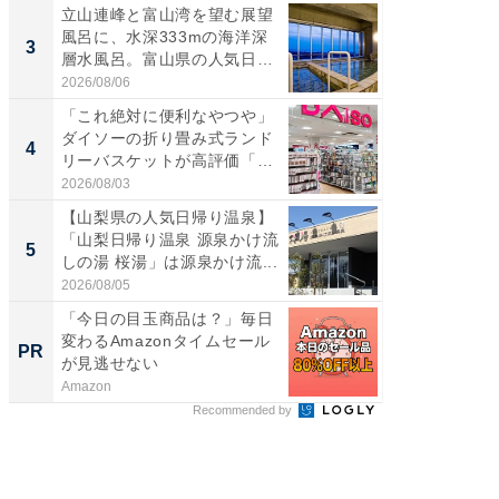
立山連峰と富山湾を望む展望
ステラ
風呂に、水深333mの海洋深
詰め放題
3
3
層水風呂。富山県の人気日
00円で「
帰...
2026/08/06
2026/08/0
「これ絶対に便利なやつや」
「ミニオ
ダイソーの折り畳み式ランド
ッグ！ 
4
4
リーバスケットが高評価「使
ど、夏限
わ...
2026/08/03
2026/08/0
【山梨県の人気日帰り温泉】
【埼玉
「山梨日帰り温泉 源泉かけ流
「行田天
5
5
しの湯 桜湯」は源泉かけ流...
は和の
が...
2026/08/05
2026/08/0
「今日の目玉商品は？」毎日
特別な名
変わるAmazonタイムセール
で選ぶR
PR
PR
が見逃せない
Amazon
ReFa GIN
Recommended by