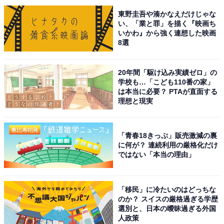
東野圭吾や湊かなえだけじゃな
い、「業と罪」を描く『映画ち
いかわ』から強く連想した映画
8選
20年間「駆け込み実績ゼロ」の
学校も…「こども110番の家」
は本当に必要？ PTAが直面する
理想と現実
「青春18きっぷ」販売激減の裏
に何が？ 連続利用の厳格化だけ
ではない「本当の理由」
「移民」に冷たいのはどっちな
こちらもおすすめ
のか？ スイスの厳格過ぎる学歴
好き＆行ってみたい「山口県のダム」ランキン
選別と、日本の曖昧過ぎる外国
グ！ 2位「湯の原ダム」、断トツ1位は？
人政策