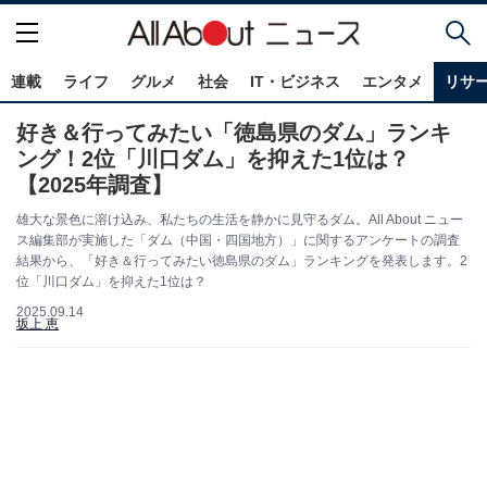
連載
ライフ
グルメ
社会
IT・ビジネス
エンタメ
リサ
好き＆行ってみたい「徳島県のダム」ランキ
ング！2位「川口ダム」を抑えた1位は？
【2025年調査】
雄大な景色に溶け込み、私たちの生活を静かに見守るダム。All About ニュー
ス編集部が実施した「ダム（中国・四国地方）」に関するアンケートの調査
結果から、「好き＆行ってみたい徳島県のダム」ランキングを発表します。2
位「川口ダム」を抑えた1位は？
2025.09.14
坂上 恵