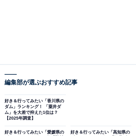
那賀町に位置する川口ダムは、徳島県内でも歴史ある発
電用ダムとして知られ、その風格ある姿が自然と調和し
た風景を形作っています。ダム湖の周囲には自然エネル
ギーについて学べる「川口ダム自然エネルギーミュージ
アム」や道の駅「もみじ川温泉」などが整備されてお
り、訪れた人がのんびり過ごせる環境が整っています。
春には桜、秋には紅葉と、四季折々の美しさが広がるの
も魅力の1つ。地元の人々にも愛され、自然と暮らしが
寄り添う、落ち着いた雰囲気のあるダムです。
編集部が選ぶおすすめ記事
回答者からは「ダムだけでなく子供が楽しめるエネルギ
ー館が併設されているから」（50代男性／愛知県）、
好き＆行ってみたい「香川県の
「大歩危・小歩危周辺観光が好きで、ダム景観もきれい
ダム」ランキング！ 「粟井ダ
ム」を大差で抑えた1位は？
な為」（40代女性／東京都）、「珍しい形をしたダムと
【2025年調査】
して知られていますし、静かな場所なのでゆっくり過ご
すのに最適だと思います。春には桜スポットとして人気
好き＆行ってみたい「愛媛県の
好き＆行ってみたい「高知県の