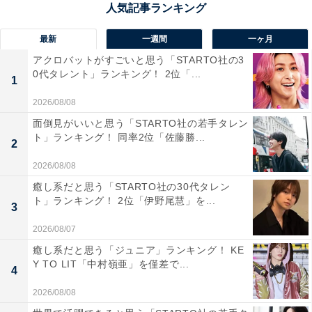
三好市にある池田ダムは、四国を代表する大河・吉野川
をせき止める大型ダムとして、その存在感は圧倒的で
最新
一週間
一ヶ月
す。ダム湖の雄大な眺めと、山々に囲まれた自然のコン
アクロバットがすごいと思う「STARTO社の3
トラストが見事で、訪れる人々の目を引きます。展望ポ
0代タレント」ランキング！ 2位「...
1
イントからは川の流れとダムの構造が一望でき、技術の
2026/08/08
迫力と自然の美しさを同時に感じられる貴重なスポッ
面倒見がいいと思う「STARTO社の若手タレン
ト。観光としてもアクセスしやすく、ドライブの途中に
ト」ランキング！ 同率2位「佐藤勝...
2
立ち寄る人も多い、人気の名所です。
2026/08/08
回答者からは「ダム下流に階段式魚道が整備されてい
癒し系だと思う「STARTO社の30代タレン
ト」ランキング！ 2位「伊野尾慧」を...
て、遡上する鮎を観るのも楽しみです。再訪してみたい
3
です」（50代男性／広島県）、「四国最大級のダムで、
2026/08/07
吉野川の豊かな水をたたえる雄大な景観が魅力です。規
癒し系だと思う「ジュニア」ランキング！ KE
模の大きさに加えて、周辺にはサイクリングロードや展
Y TO LIT「中村嶺亜」を僅差で...
4
望ポイントも整備され、自然を満喫しながら見学できる
2026/08/08
環境が整っています。四国の代表的な河川とダムの関わ