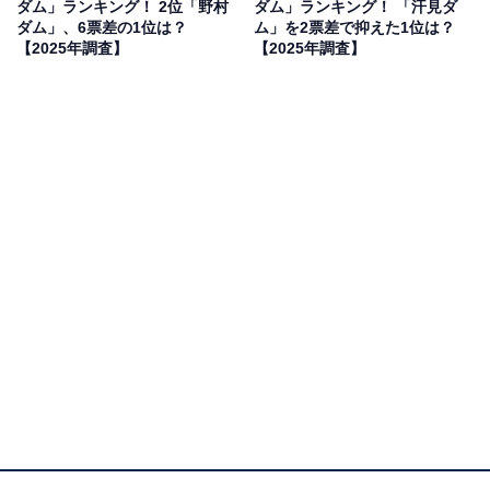
ダム」ランキング！ 2位「野村
ダム」ランキング！ 「汗見ダ
がありますので桜とダムの景色を堪能したいと思いまし
ダム」、6票差の1位は？
ム」を2票差で抑えた1位は？
た」（30代男性／福岡県）といった声が集まりました。
【2025年調査】
【2025年調査】
1位：池田ダム／48票