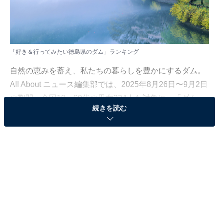
「好き＆行ってみたい徳島県のダム」ランキング
自然の恵みを蓄え、私たちの暮らしを豊かにするダム。
All About ニュース編集部では、2025年8月26日〜9月2日
の期間、全国10〜60代の男女224人を対象に、「ダム
続きを読む
（中国・四国地方）」に関するアンケートを実施しまし
た。その中から、「好き＆行ってみたい徳島県のダム」
ランキングの結果をご紹介します。
＞11位までの全ランキング結果を見る
2位：川口ダム／27票