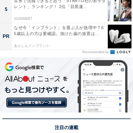
世界で活躍できると思う「STARTO社の若手タ
りを体感できる点に興味があり、観光スポットとしても
レント」ランキング！ 2位「目黒蓮...
5
行ってみたいと感じました」（20代男性／静岡県）、
2026/08/07
「池田湖水際公園では、ダム湖と橋を眺めながらのんび
なぜ今「インプラント」を選ぶ人が急増中？6
り過ごせるから」（50代男性／東京都）といった声が集
5歳以上の方は要確認。抜けた歯の放置は...
PR
まりました。
あんしんインプラント
Recommended by
※回答者からのコメントは原文ママです
この記事の執筆者：
坂上 恵
All About ニュースの編集者。オールアバウトに入社後、SNSトレン
ドにフォーカスした記事執筆やSEOライティングの経験を経て、の
ちにAll About ニュースチームのメンバーに加入。現在は旅行・カル
...続きを読む
チャー・エンタメなどを中心に企画編集を担当。東京都出身。居酒
屋巡りとスポーツ観戦が生きがい。
注目の連載
次ページ
11位までのランキング結果を見る