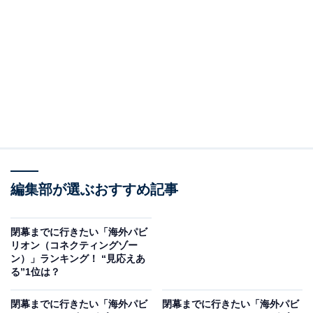
いのちの未来館
2位には、ロボット工学の第一人者・石黒浩さんが主導
するシグネチャーパビリオン「いのちの未来」がランク
イン。「技術と融合することにより、いのちの可能性を
拡げる」をコンセプトに、その新たな在り方を創造し、
展示しています。
編集部が選ぶおすすめ記事
回答者からは、「アンドロイドとの対話や、ロボットと
閉幕までに行きたい「海外パビ
リオン（コネクティングゾー
人間が共生する未来をテーマにした没入型の体験が人
ン）」ランキング！ “見応えあ
気」（60代男性／大阪府）、「昔マツコさんの番組で作
る”1位は？
られた、マツコさんのアンドロイドが展示されているら
閉幕までに行きたい「海外パビ
閉幕までに行きたい「海外パビ
しいので、見てみたい」（30代女性／栃木県）、「親子