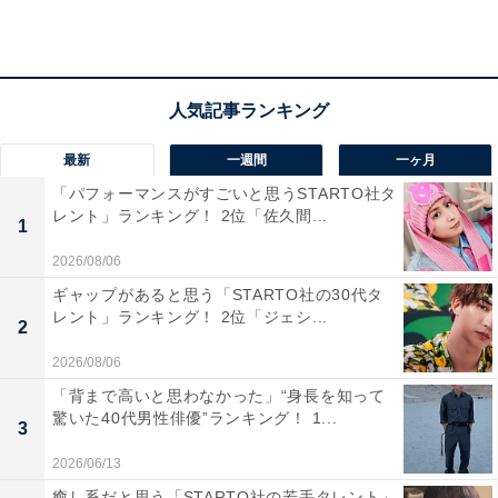
最新
一週間
一ヶ月
「パフォーマンスがすごいと思うSTARTO社タ
レント」ランキング！ 2位「佐久間...
1
2026/08/06
ギャップがあると思う「STARTO社の30代タ
レント」ランキング！ 2位「ジェシ...
2
2026/08/06
「背まで高いと思わなかった」“身長を知って
驚いた40代男性俳優”ランキング！ 1...
null²
3
1位に輝いたのは、落合陽一さんプロデュースによるシ
2026/06/13
グネチャーパビリオン「null²（ヌルヌル）」。「ヌル
癒し系だと思う「STARTO社の若手タレント」