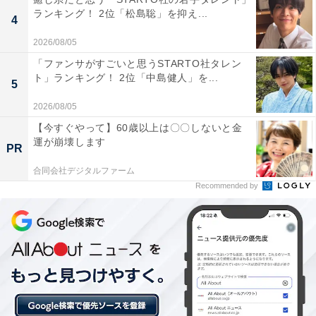
ランキング！ 2位「松島聡」を抑え...
（null、プログラミング分野で値がない状態を表す）」
4
という概念を軸に、存在と非存在の相互作用を探求する
2026/08/05
パビリオンで、3つの体験モードがあります。
「ファンサがすごいと思うSTARTO社タレン
ト」ランキング！ 2位「中島健人」を...
5
静寂と騒音、光と闇、生と死——相反する要素が交錯す
2026/08/05
るデジタルネイチャー（計算機自然）への旅は、あなた
【今すぐやって】60歳以上は〇〇しないと金
の常識を覆し、世界観を大きく揺さぶるかもしれませ
運が崩壊します
PR
ん。
合同会社デジタルファーム
Recommended by
回答者からは、「落合陽一氏がプロデュースしていると
ころがまず興味深く近未来的な体験をできそうだから」
（40代女性／埼玉県）、「異次元の感覚を味わえる」
（50代女性／滋賀県）、「建物が動いている映像をみ
て、どんな内容なのか気になったから」（40代女性／埼
玉県）などの声が寄せられました。