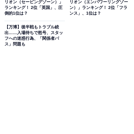
リオン（セービングゾーン）」
リオン（エンパワーリングゾー
で「どうして生きているの？」と話し合えるいい機会に
ランキング！ 2位「英国」、圧
ン）」ランキング！ 2位「フラ
なると思ったから」（30代女性／大阪府）などの声が寄
倒的1位は？
ンス」、1位は？
せられました。
【万博】後半戦もトラブル続
出……入場待ちで怒号、スタッ
フへの迷惑行為、「関係者パ
ス」問題も
第1位：null²（落合陽一プロデュース）／55票