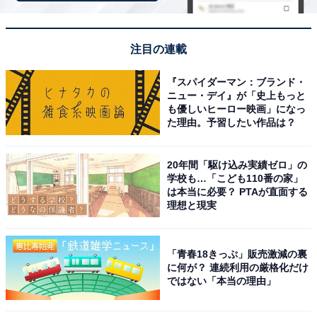
注目の連載
『スパイダーマン：ブランド・
ニュー・デイ』が「史上もっと
も優しいヒーロー映画」になっ
た理由。予習したい作品は？
20年間「駆け込み実績ゼロ」の
学校も…「こども110番の家」
は本当に必要？ PTAが直面する
理想と現実
大阪・関西万博に詳しい村田和子さん「いのちパ
「青春18きっぷ」販売激減の裏
ークは、THE万博という雰囲気」
に何が？ 連続利用の厳格化だけ
ではない「本当の理由」
ユニークな外観の8つのシグネチャーパビリオンがたた
ずむ「いのちパーク」は、「THE万博」という雰囲気が