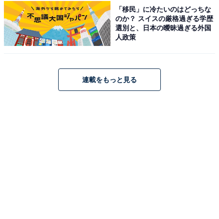
「移民」に冷たいのはどっちな
圧巻で必ず足を運びたいスポット。
のか？ スイスの厳格過ぎる学歴
選別と、日本の曖昧過ぎる外国
人政策
昼はウォータープラザで毎時0分から5分ほど噴水ショー
が開催され（予約なし）、暑さ対策の霧の噴射は一帯が
真っ白になり迫力があると人気。夜には個性ある建物が
連載をもっと見る
ライトアップされる様が美しく、日中とは違う魅力に包
まれます。
ランキング2位の「いのちの未来」は、アンドロイドな
ど最先端の技術に触れながら、遠くない未来の生活を垣
間見ることができます。リアルさに感心する一方で、小
さな子どもからは「怖い」という感想も。
「null²」は独特の目を引く外観がユニークですが、内部
も不思議な空間が広がります。プロデューサーである落
合陽一氏の人気もあり予約の難易度は高めですが、1分