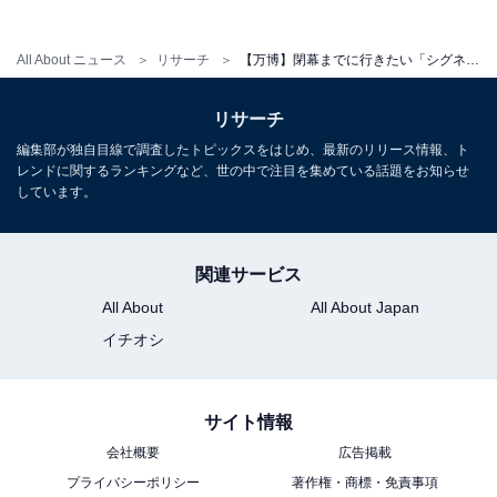
ほど中を見学できるウォークスルー（予約不要。14時半
～15時半）なら、手軽に内部へ入ることができます。
All About ニュース
リサーチ
【万博】閉幕までに行きたい「シグネチャーパビリオン」！ 2位「いのちの未来」、1位は不思議な……？
リサーチ
万人におすすめのシグネチャーパビリオンは「EARTH
編集部が独自目線で調査したトピックスをはじめ、最新のリリース情報、ト
MART」。身近な食の問題がアートなビジュアルで表現
レンドに関するランキングなど、世の中で注目を集めている話題をお知らせ
され、25年後に会場内で漬けた梅干と引き換えられる
しています。
「万博漬け引換券」のプレゼントは未来に向けワクワク
感が高まります。
関連サービス
All About
All About Japan
「いのちの遊び場～クラゲ館」は地上部は予約なしで楽
イチオシ
しめて子どもに人気、地下の予約エリアはどちらかとい
うと大人におすすめ（※暗闇が苦手な人や、音を出しな
がら体験したい子ども連れに適した「わいわいぺちゃく
サイト情報
ちゃ」枠もあります）。
会社概要
広告掲載
プライバシーポリシー
著作権・商標・免責事項
村田 和子 プロフィール