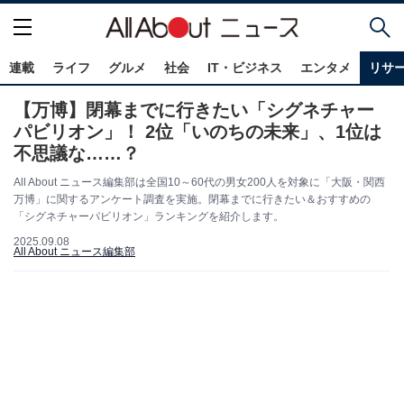
連載
ライフ
グルメ
社会
IT・ビジネス
エンタメ
リサ
【万博】閉幕までに行きたい「シグネチャー
パビリオン」！ 2位「いのちの未来」、1位は
不思議な……？
All About ニュース編集部は全国10～60代の男女200人を対象に「大阪・関西
万博」に関するアンケート調査を実施。閉幕までに行きたい＆おすすめの
「シグネチャーパビリオン」ランキングを紹介します。
2025.09.08
All About ニュース編集部