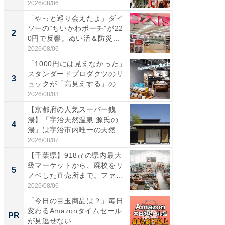
伊...
道...
2026/08/06
2026/08/0
「やっと巡り会えたよ」ダイ
【三重
ソーの“ちいかわポーチ”が22
の直営
2
2
0円で反響。ぬい活＆防災...
ダ大判焼
伊...
2026/08/06
2026/08/0
「1000円には見えなかった」
【千葉県
スタンダードプロダクツのリ
級マー
3
3
ュックが「高見えする」の...
ノベし
ー...
2026/08/03
2026/08/0
【京都府の人気スーパー銭
ステラ
湯】「宇治天然温泉 源氏の
詰め放題
4
4
湯」は宇治市内唯一の天然温
00円で「
泉と...
2026/08/07
2026/08/0
【千葉県】918㎡の県内最大
立山連
級マーケットから、廃校をリ
風呂に、
5
5
ノベした直売所まで。ファ
層水風
ー...
帰...
2026/08/06
2026/08/0
「今日の目玉商品は？」毎日
【西野
変わるAmazonタイムセール
を追求
PR
PR
が見逃せない
は