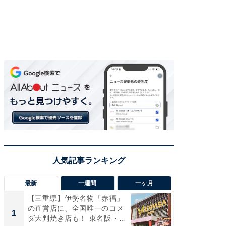
最新
一週間
一ヶ月
【三重県】伊勢名物「赤福」
【兵庫
の直営店に、全国唯一のコメ
ーメン
1
1
ダ大判焼き店も！ 東名阪・
再現した