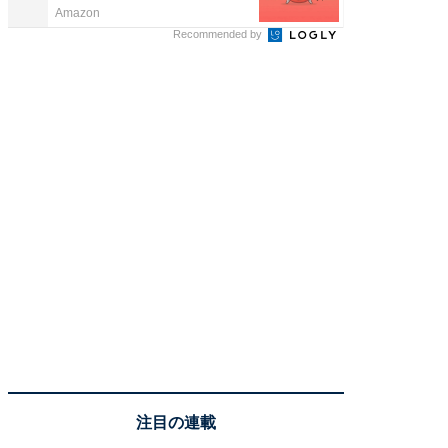
Amazon
FINCHI o
Recommended by
注目の連載