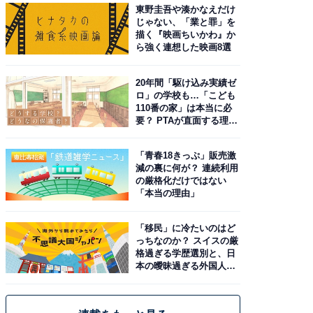
東野圭吾や湊かなえだけ
じゃない、「業と罪」を
描く『映画ちいかわ』か
ら強く連想した映画8選
20年間「駆け込み実績ゼ
ロ」の学校も…「こども
110番の家」は本当に必
要？ PTAが直面する理想
と現実
「青春18きっぷ」販売激
減の裏に何が？ 連続利用
の厳格化だけではない
「本当の理由」
「移民」に冷たいのはど
っちなのか？ スイスの厳
格過ぎる学歴選別と、日
本の曖昧過ぎる外国人政
策