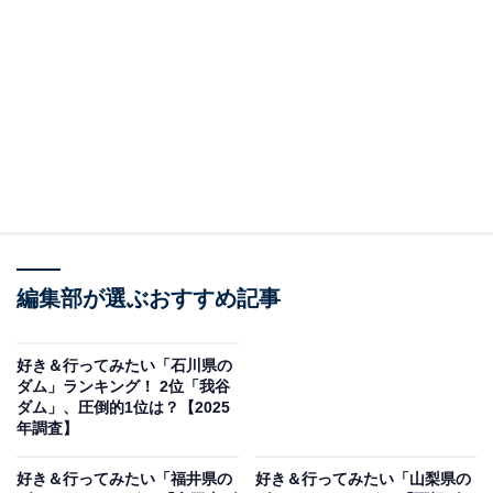
ブナの森と冬は雪深い山々に囲まれた「奥只見ダム」
は、新潟のダム好きから根強い支持を集めるスポットで
す。そのスケール感もさることながら、春から秋にかけ
ての奥只見湖遊覧船や紅葉シーズンの美しさには目を見
張るものがあります。さまざまなアクセスルートがあり
ますが、その中でも全長22kmのトンネル群である「奥只
見シルバーライン」が王道。探検家になった気分でドラ
イブすれば、ワクワク感が高まります。都市の喧騒（け
んそう）から離れて、ダムと自然が織りなす壮大な風景
に身をゆだねる。そんな体験を求める人にとって、ここ
編集部が選ぶおすすめ記事
は特別な場所です。
好き＆行ってみたい「石川県の
回答者からは「奥只見丸山スキー場に春スキーに行く
ダム」ランキング！ 2位「我谷
ダム」、圧倒的1位は？【2025
と、帰りに寄る場所です。周りが山で、もうすぐ本格的
年調査】
な春だなあ、と感慨にふける風景です」（60代男性／新
潟県）、「日本有数の貯水量を誇る巨大ダム。発電能力
好き＆行ってみたい「福井県の
好き＆行ってみたい「山梨県の