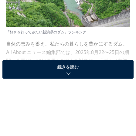
「好き＆行ってみたい新潟県のダム」ランキング
自然の恵みを蓄え、私たちの暮らしを豊かにするダム。
All About ニュース編集部では、2025年8月22〜25日の期
間、全国10〜70代の男女250人を対象に、「ダム（中部
続きを読む
地方）」に関するアンケートを実施しました。その中か
ら、「好き＆行ってみたい新潟県のダム」ランキングの
結果をご紹介します。
＞9位までの全ランキング結果を見る
2位：奥只見ダム／36票