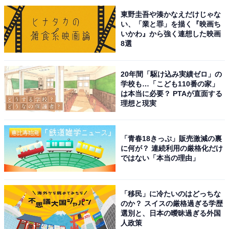
東野圭吾や湊かなえだけじゃな
い、「業と罪」を描く『映画ち
次ページ
9位までのランキング結果を見る
いかわ』から強く連想した映画
8選
20年間「駆け込み実績ゼロ」の
学校も…「こども110番の家」
は本当に必要？ PTAが直面する
理想と現実
「青春18きっぷ」販売激減の裏
に何が？ 連続利用の厳格化だけ
ではない「本当の理由」
「移民」に冷たいのはどっちな
のか？ スイスの厳格過ぎる学歴
選別と、日本の曖昧過ぎる外国
人政策