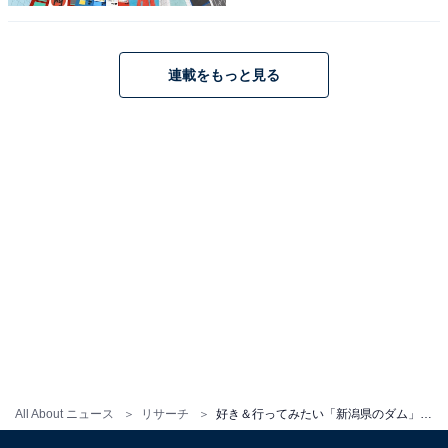
こちらもおすすめ
好き＆行ってみたい「富山県のダム」ランキン
グ！ 2位「赤尾ダム」を抑えた堂々の1位は？
【2025調査】
連載をもっと見る
1
2
All About ニュース
リサーチ
好き＆行ってみたい「新潟県のダム」ランキング！ 2位「奥只見ダム」、2票差の1位は？【2025年調査】