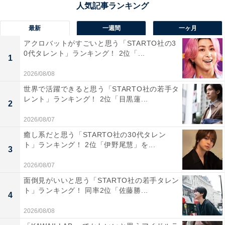
最新
一週間
一ヶ月
アクロバットがすごいと思う「STARTO社の3
1位：赤岩ダム／38票
0代タレント」ランキング！ 2位「...
1
2026/08/08
新潟県中部、柏崎市の山間に静かにたたずむ「赤岩ダ
世界で活躍できると思う「STARTO社の若手タ
ム」は、観光地というよりも“知る人ぞ知る”といった趣
レント」ランキング！ 2位「目黒蓮...
2
のあるダムです。派手さはないけれど、訪れてみるとそ
の静けさと自然の美しさに心が和みます。特に春の芽吹
2026/08/07
きや秋の紅葉の季節は、ダム湖と山並みが織りなす彩り
癒し系だと思う「STARTO社の30代タレン
ト」ランキング！ 2位「伊野尾慧」を...
が見事で、のんびりと散策するだけでも気分がほぐれて
3
いきます。混雑とは無縁のこの場所で、自分のペースで
2026/08/07
自然と向き合える時間は、きっと忘れがたい記憶になる
面倒見がいいと思う「STARTO社の若手タレン
でしょう。
ト」ランキング！ 同率2位「佐藤勝...
4
2026/08/08
回答者からは「ダム湖の景色は静かで幻想的で、写真好