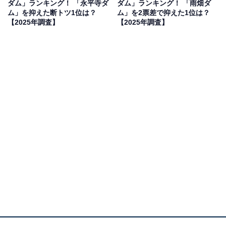
ダム」ランキング！ 「永平寺ダ
ダム」ランキング！ 「雨畑ダ
も非常に高い。『銀山平』や紅葉の名所として観光客も
ム」を抑えた断トツ1位は？
ム」を2票差で抑えた1位は？
多い」（70代男性／群馬県）、「秘境感のある只見エリ
【2025年調査】
【2025年調査】
アに巨大なダム湖が広がり、紅葉期は水面の色と山肌が
劇的に映えます。遊覧船や周辺の林道ドライブもあわせ
て楽しめ、ダム＆景観の満足度が高いスポットだと感じ
たため」（40代男性／宮城県）といった声が集まりまし
た。