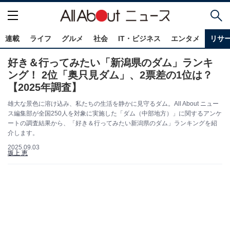
連載
ライフ
グルメ
社会
IT・ビジネス
エンタメ
リサ
好き＆行ってみたい「新潟県のダム」ランキ
ング！ 2位「奥只見ダム」、2票差の1位は？
【2025年調査】
雄大な景色に溶け込み、私たちの生活を静かに見守るダム。All About ニュー
ス編集部が全国250人を対象に実施した「ダム（中部地方）」に関するアンケ
ートの調査結果から、「好き＆行ってみたい新潟県のダム」ランキングを紹
介します。
2025.09.03
坂上 恵