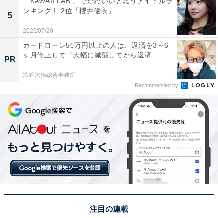
「KAWAII LAB.」でかわいいと思うアイドルラ
きや自然散策派にもおすすめだから」（50代男性／東京
ンキング！ 2位「櫻井優衣」...
5
都）、「写真で見て、現地を見てみたいと感じたから」
2026/07/20
（50代男性／静岡県）、「管理用ボートに乗って赤岩ダ
カードローン50万円以上の人は、返済を3～6
ム湖を周遊できる」（40代女性／埼玉県）、「紅葉が綺
ヶ月停止して『大幅に減額してから返済...
PR
麗な場所なので行ってみたい」（40代男性／兵庫県）と
いった声が集まりました。
渋谷法務総合事務所
Recommended by
※回答者からのコメントは原文ママです
この記事の筆者：坂上 恵
All About ニュースの編集者。オールアバウトに入社後、
SNSトレンドにフォーカスした記事執筆やSEOライティ
ングの経験を経て、のちにAll About ニュースチームのメ
ンバーに参入。現在は旅行・カルチャー・エンタメなど
を中心に企画編集を担当。東京都出身。居酒屋巡りとス
注目の連載
ポーツ観戦が生きがい。