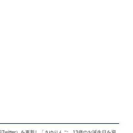
witter）を更新し「さゆりんご 13歳のお誕生日を迎