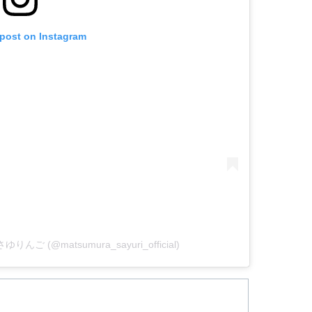
 post on Instagram
ゆりんご (@matsumura_sayuri_official)