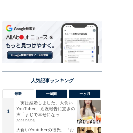
最新
一週間
一ヶ月
「実は結婚しました」大食い
「さす
YouTuber、近況報告に驚きの
は」高
1
1
声「まじで幸せになっ...
災地を
「カ...
2026/08/06
2026/08/0
大食いYoutuberの彼氏、『お
「女の