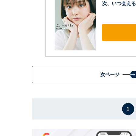
次、いつ会える
次ページ
1