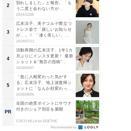
別れしました』と報告。「も
介、バ
2
2
う二度と会わない方が...
らのプレ
愛...
2024/11/06
2026/08/0
広末涼子、美デコルテ際立つ
「脚が
ドレス姿で「嬉しいお知らせ
横川尚
3
3
が…」！ 「凄く美しい」
ムキな姿
「透...
刃...
2024/07/12
2026/08/0
活動再開の広末涼子、1年1カ
「2人と
月ぶりにインスタ更新！ 最新
團十郎
4
4
ショット＆“無言の投稿”...
「後ろ
「...
2026/04/07
2026/08/0
「急に人相変わった気がす
「脳がバ
る」広末涼子、地上波復帰シ
装姿が話
5
5
ョットに「なんか顔変わっ
のお父さ
た」の...
2026/08/06
2026/08/0
全国の絶景ポイントにサウナ
シェア別荘
付きのシェア別荘を展開
wners
PR
PR
COCO VILLA on GOETHE
COCO VIL
Recommended by