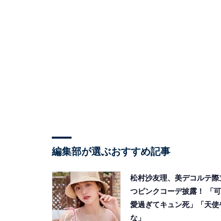
編集部が選ぶおすすめ記事
松村沙友理、美デコルテ際
つピンクコーデ披露！ 「可
愛過ぎてキュン死」「天使
な」