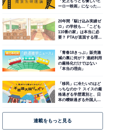
「史上もっとも優しいヒ
ーロー映画」になった理
由。予習したい作品は？
20年間「駆け込み実績ゼ
ロ」の学校も…「こども
110番の家」は本当に必
要？ PTAが直面する理想
と現実
「青春18きっぷ」販売激
減の裏に何が？ 連続利用
の厳格化だけではない
「本当の理由」
「移民」に冷たいのはど
っちなのか？ スイスの厳
格過ぎる学歴選別と、日
本の曖昧過ぎる外国人政
策
連載をもっと見る