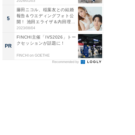
「か...
2026/01/03
2026/08/0
藤田ニコル、稲葉友との結婚
「急に
報告＆ウエディングフォト公
る」広
5
5
開！ 池田エライザ＆内田理
ョット
央...
た」の..
2023/08/04
2026/08/0
FINCHI主催「IVS2026」トー
「え、
クセッションが話題に！
の？」8
PR
PR
場！Ama
FINCHI on GOETHE
Amazon
Recommended by