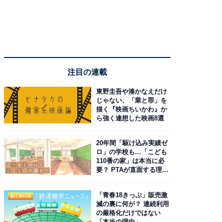
注目の連載
東野圭吾や湊かなえだけ
じゃない、「業と罪」を
描く『映画ちいかわ』か
ら強く連想した映画8選
20年間「駆け込み実績ゼ
ロ」の学校も…「こども
110番の家」は本当に必
要？ PTAが直面する理想
と現実
「青春18きっぷ」販売激
減の裏に何が？ 連続利用
の厳格化だけではない
「本当の理由」