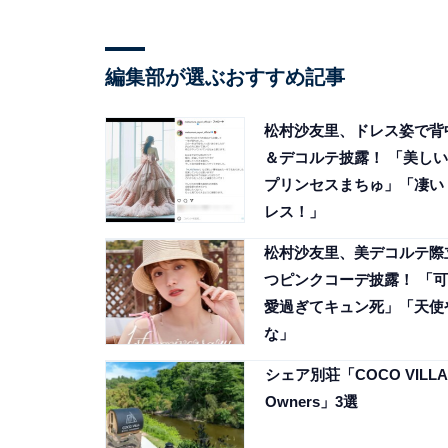
編集部が選ぶおすすめ記事
松村沙友里、ドレス姿で背
＆デコルテ披露！ 「美しい
プリンセスまちゅ」「凄い
レス！」
松村沙友里、美デコルテ際
つピンクコーデ披露！ 「可
愛過ぎてキュン死」「天使
な」
シェア別荘「COCO VILLA
Owners」3選