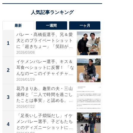
最新
一週間
一ヶ月
バレー・髙橋藍選手、兄＆愛
「さす
犬とのプライベートショット
は」高
1
1
に「超きちょー」「笑顔が見
災地を
れ...
「カ...
2026/03/08
2026/08/0
イケメンバレー選手、キス＆
「え、
耳食べショットに反響！ 「な
芸人、2
2
2
んなのーこのイチャイチャ
エットに
感...
2026/01/29
2026/08/0
花乃まりあ、趣里の夫・三山
「脚が
凌輝と「二人で時間を過ごし
横川尚
3
3
たことは事実」と認める。
ムキな姿
「不...
刃...
2026/07/22
2026/08/0
「足長いし子煩悩だし」イケ
「脳がバ
メンバレー選手、子どもたち
装姿が話
4
4
とのディズニーショットに
のお父さ