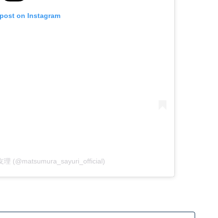
 post on Instagram
理 (@matsumura_sayuri_official)