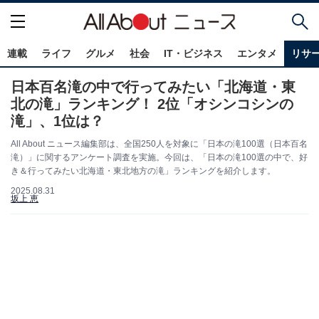
連載
ライフ
グルメ
社会
IT・ビジネス
エンタメ
リサ
日本百名滝の中で行ってみたい「北海道・東
北の滝」ランキング！ 2位「オシンコシンの
滝」、1位は？
All About ニュース編集部は、全国250人を対象に「日本の滝100選（日本百名
滝）」に関するアンケート調査を実施。今回は、「日本の滝100選の中で、好
き＆行ってみたい北海道・東北地方の滝」ランキングを紹介します。
2025.08.31
坂上 恵