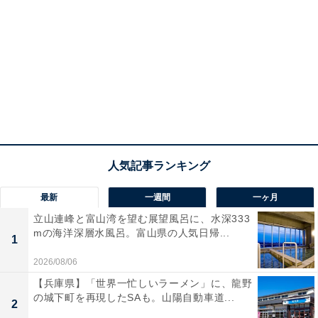
最新
一週間
一ヶ月
立山連峰と富山湾を望む展望風呂に、水深333
mの海洋深層水風呂。富山県の人気日帰...
1
2026/08/06
【兵庫県】「世界一忙しいラーメン」に、龍野
の城下町を再現したSAも。山陽自動車道...
2