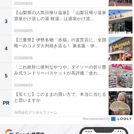
2026/08/04
【山梨県の人気日帰り温泉】「山梨日帰り温泉
源泉かけ流しの湯 桜湯」は源泉かけ流...
3
2026/08/05
【三重県】伊勢名物「赤福」の直営店に、全国
唯一のコメダ大判焼き店も！ 東名阪・伊...
4
2026/08/06
「これ絶対に便利なやつや」ダイソーの折り畳
み式ランドリーバスケットが高評価「使わ...
5
2026/08/03
【宝くじ】このままの買い方で、本当に当たる
と思いますか
PR
合同会社デジタルファーム
Recommended by