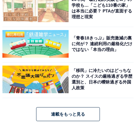
学校も…「こども110番の家」
は本当に必要？ PTAが直面する
理想と現実
「青春18きっぷ」販売激減の裏
に何が？ 連続利用の厳格化だけ
ではない「本当の理由」
「移民」に冷たいのはどっちな
のか？ スイスの厳格過ぎる学歴
選別と、日本の曖昧過ぎる外国
人政策
連載をもっと見る