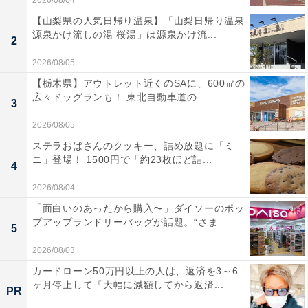
2026/08/04
【山梨県の人気日帰り温泉】「山梨日帰り温泉
源泉かけ流しの湯 桜湯」は源泉かけ流...
2
2026/08/05
【栃木県】アウトレット近くのSAに、600㎡の
広々ドッグランも！ 東北自動車道の...
3
2026/08/05
ステラおばさんのクッキー、詰め放題に「ミ
ニ」登場！ 1500円で「約23枚ほど詰...
4
2026/08/04
「面白いのあったから購入〜」ダイソーのポッ
プアップランドリーバッグが話題。“さま...
5
2026/08/03
カードローン50万円以上の人は、返済を3～6
ヶ月停止して『大幅に減額してから返済...
PR