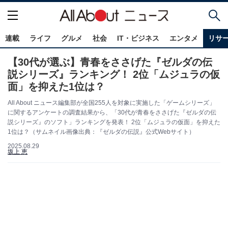
連載
ライフ
グルメ
社会
IT・ビジネス
エンタメ
リサ
【30代が選ぶ】青春をささげた『ゼルダの伝
説シリーズ』ランキング！ 2位「ムジュラの仮
面」を抑えた1位は？
All About ニュース編集部が全国255人を対象に実施した「ゲームシリーズ」
に関するアンケートの調査結果から、「30代が青春をささげた『ゼルダの伝
説シリーズ』のソフト」ランキングを発表！ 2位「ムジュラの仮面」を抑えた
1位は？（サムネイル画像出典：『ゼルダの伝説』公式Webサイト）
2025.08.29
坂上 恵