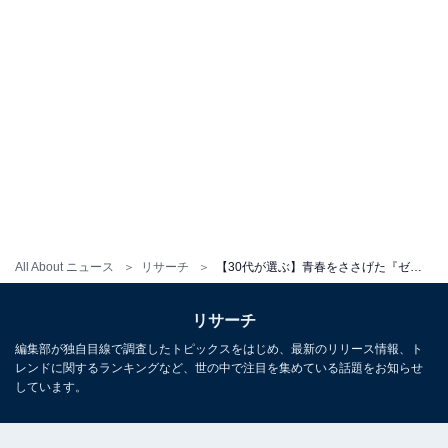
All About ニュース
リサーチ
【30代が選ぶ】青春をささげた『ゼルダの伝説シリーズ』ランキング！ 2位「ムジュラの仮面」を抑えた1位は？
リサーチ
編集部が独自目線で調査したトピックスをはじめ、最新のリリース情報、ト
レンドに関するランキングなど、世の中で注目を集めている話題をお知らせ
しています。