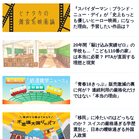
『ゼルダの伝説』の商品をAmazonで見る
『スパイダーマン：ブランド・
ニュー・デイ』が「史上もっと
も優しいヒーロー映画」になっ
た理由。予習したい作品は？
この記事の筆者：坂上 恵
20年間「駆け込み実績ゼロ」の
All About ニュースの編集者。オールアバウトに入社後、
学校も…「こども110番の家」
SNSトレンドにフォーカスした記事執筆やSEOライティ
は本当に必要？ PTAが直面する
理想と現実
ングの経験を経て、のちにAll About ニュースチームのメ
ンバーに参入。現在は旅行・カルチャー・エンタメなど
を中心に企画編集を担当。東京都出身。居酒屋巡りとス
「青春18きっぷ」販売激減の裏
に何が？ 連続利用の厳格化だけ
ポーツ観戦が生きがい。
ではない「本当の理由」
次ページ
9位までのランキング結果を見る
「移民」に冷たいのはどっちな
のか？ スイスの厳格過ぎる学歴
選別と、日本の曖昧過ぎる外国
人政策