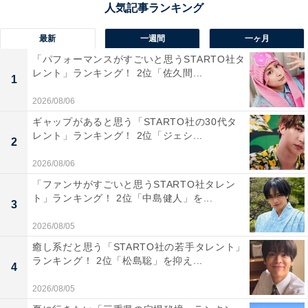
最新
一週間
一ヶ月
「パフォーマンスがすごいと思うSTARTO社タ
レント」ランキング！ 2位「佐久間...
1
2026/08/06
1位：『ゼルダの伝説 時のオカリナ』
ギャップがあると思う「STARTO社の30代タ
（NINTENDO64）／58票
レント」ランキング！ 2位「ジェシ...
2
1位は「時のオカリナ」。ストーリー進行だけでなく、
2026/08/06
「わらしべイベント」などのサブイベントや収集要素も
「ファンサがすごいと思うSTARTO社タレン
ト」ランキング！ 2位「中島健人」を...
豊富で、何度も遊びたくなる作り込みが光ります。つり
3
ぼりや黄金のスタルチュラ探し、ハートのかけら収集と
2026/08/05
いった寄り道要素は、冒険の合間に挑戦する楽しさがあ
癒し系だと思う「STARTO社の若手タレント」
り、やり込み度を一層高めました。当時の3D表現による
ランキング！ 2位「松島聡」を抑え...
4
没入感も相まって、30代にとって人生の中で最も熱中し
2026/08/05
たゲームの1つとして強い支持を得ています。