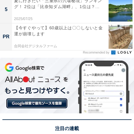
夏に行きたい「三重県の穴場秘境」ランキン
グ！ 2位は「比奈知ダム湖畔」、1位は？...
5
回答者からは「オカリナを演奏して楽しめるのにすごく
2025/07/25
ハマっていた」（30代女性／茨城県）、「なかなかクリ
アが出来ず途中で挫折、しばらくしてからまた最初から
【今すぐやって】60歳以上は〇〇しないと金
運が崩壊します
プレイで何度もやったから」（30代男性／愛知県）、
PR
「当時としては革新的なくらいに、移動できるマップの
合同会社デジタルファーム
範囲が広大で、ただマップ上を走っているだけで膨大な
Recommended by
時間を使ってしまったから」（30代男性／愛知県）、
「バス釣りなど、ストーリー外のイベントもしっかりや
り込むくらいのめり込んだので」（30代男性／宮城県）
といった声が集まりました。
※回答者からのコメントは原文ママです
注目の連載