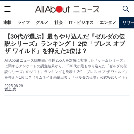
連載
ライフ
グルメ
社会
IT・ビジネス
エンタメ
リサ
【30代が選ぶ】最もやり込んだ『ゼルダの伝
説シリーズ』ランキング！ 2位「ブレス オブ
ザ ワイルド」を抑えた1位は？
All About ニュース編集部が全国255人を対象に実施した「ゲームシリーズ」
に関するアンケートの調査結果から、「30代が最もやり込んだ『ゼルダの伝
説シリーズ』のソフト」ランキングを発表！ 2位「ブレス オブ ザ ワイルド」
を抑えた1位は？（サムネイル画像出典：『ゼルダの伝説』公式Webサイト）
2025.08.29
坂上 恵