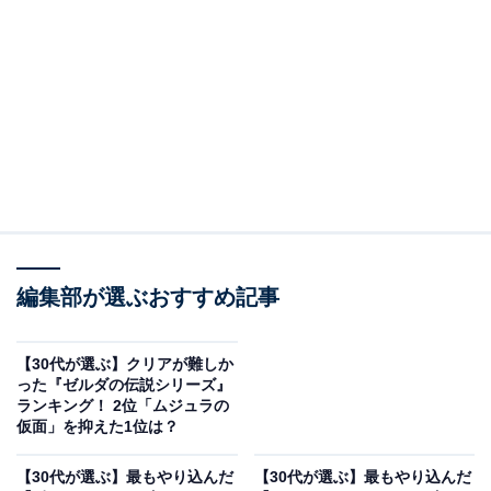
＞9位までの全ランキング結果を見る
※本記事で紹介している商品の購入やサービスの利用により、売上の一部が
オールアバウトに還元されることがあります。
2位：『ゼルダの伝説 ブレス オブ ザ ワイルド』
（Wii U／Nintendo Switch）／35票
2位に選ばれた「ブレス オブ ザ ワイルド」は、圧倒的な
自由度を誇るオープンワールドで、プレーヤーが思い思
いに冒険を重ねられるのが特徴です。祠の攻略やコログ
編集部が選ぶおすすめ記事
探しなど、メインチャレンジ以外でもかなりのボリュー
ムがあり、ひとりひとり異なる冒険譚が生まれました。
【30代が選ぶ】クリアが難しか
新たな発見が尽きない世界に没頭した人も多く、30代世
った『ゼルダの伝説シリーズ』
代にとって“やり込み”という言葉を象徴する1本となって
ランキング！ 2位「ムジュラの
仮面」を抑えた1位は？
います。
【30代が選ぶ】最もやり込んだ
【30代が選ぶ】最もやり込んだ