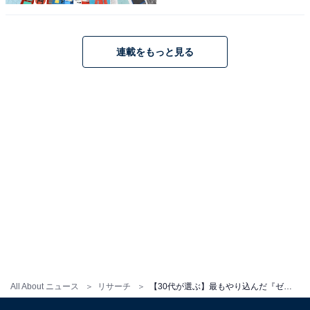
連載をもっと見る
こちらもおすすめ
【30代が選ぶ】青春をささげた『ゼルダの伝説
シリーズ』ランキング！ 2位「ムジュラの仮
面」を抑えた1位は？
All About ニュース
リサーチ
【30代が選ぶ】最もやり込んだ『ゼルダの伝説シリーズ』ランキング！ 2位「ブレス オブ ザ ワイルド」を抑えた1位は？