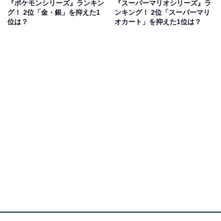
回答者からは「本当に旅をしている気分になった。映像
『ポケモンシリーズ』ランキン
『スーパーマリオシリーズ』ラ
グ！ 2位「金・銀」を抑えた1
ンキング！ 2位「スーパーマリ
も綺麗」（30代女性／三重県）、「コログの実を全て集
位は？
オカート」を抑えた1位は？
めきるまでやっていました。やり込み要素がとても多
く、ストーリーに関係のないことに没頭していました」
（30代女性／石川県）、「大人になってからなかなか時
間がとれずコロナの時に買ってずっとしていたからで
す」（30代男性／東京都）、「ゲーム配信でよく見たの
でプレイした」（30代女性／千葉県）といった声が集ま
りました。