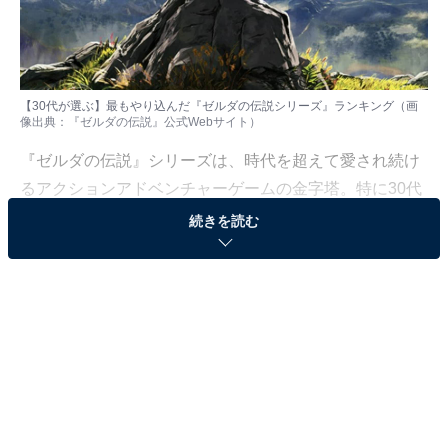
【30代が選ぶ】最もやり込んだ『ゼルダの伝説シリーズ』ランキング（画
像出典：
『ゼルダの伝説』公式Webサイト
）
『ゼルダの伝説』シリーズは、時代を超えて愛され続け
るアクションアドベンチャーゲームの金字塔。特に30代
世代にとっては、熱中してやり込んだタイトルも多いの
続きを読む
ではないでしょうか。
All About ニュース編集部では、2025年8月19〜21日の期
間、全国30代の男女255人を対象に、「ゲームシリー
ズ」に関するアンケートを実施しました。その中から、
「30代が最もやり込んだ『ゼルダの伝説シリーズ』のソ
フト」ランキングの結果をご紹介します。