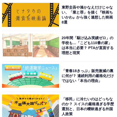
東野圭吾や湊かなえだけじゃな
この記事の筆者：坂上 恵
い、「業と罪」を描く『映画ち
いかわ』から強く連想した映画
All About ニュースの編集者。オールアバウトに入社後、
8選
SNSトレンドにフォーカスした記事執筆やSEOライティ
ングの経験を経て、のちにAll About ニュースチームのメ
20年間「駆け込み実績ゼロ」の
ンバーに参入。現在は旅行・カルチャー・エンタメなど
学校も…「こども110番の家」
を中心に企画編集を担当。東京都出身。居酒屋巡りとス
は本当に必要？ PTAが直面する
理想と現実
ポーツ観戦が生きがい。
「青春18きっぷ」販売激減の裏
次ページ
9位までのランキング結果を見る
に何が？ 連続利用の厳格化だけ
ではない「本当の理由」
「移民」に冷たいのはどっちな
のか？ スイスの厳格過ぎる学歴
選別と、日本の曖昧過ぎる外国
人政策