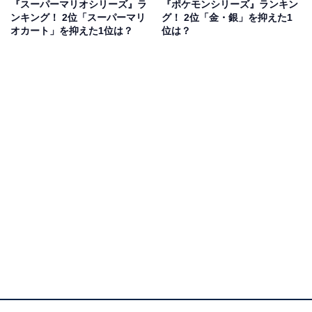
しかったイメージがある」（30代男性／埼玉県）、「た
『スーパーマリオシリーズ』ラ
『ポケモンシリーズ』ランキン
ンキング！ 2位「スーパーマリ
グ！ 2位「金・銀」を抑えた1
った3日間の出来事でコレだけのストーリーは凄いと思
オカート」を抑えた1位は？
位は？
いました」（30代女性／群馬県）、「時オカと悩みまし
たが雰囲気と好きなキャラクターが多いムジュラの仮面
を推します。小ネタが多いところも好きです」（30代女
性／大阪府）といった声が集まりました。