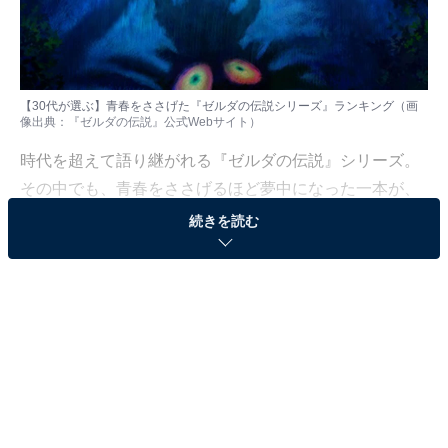
【30代が選ぶ】青春をささげた『ゼルダの伝説シリーズ』ランキング（画
像出典：
『ゼルダの伝説』公式Webサイト
）
時代を超えて語り継がれる『ゼルダの伝説』シリーズ。
その中でも、青春をささげるほど夢中になった一本が、
誰しも心の中にあるのではないでしょうか。
続きを読む
All About ニュース編集部では、2025年8月19〜21日の期
間、全国30代の男女255人を対象に、「ゲームシリー
ズ」に関するアンケートを実施しました。その中から、
「30代が青春をささげた『ゼルダの伝説シリーズ』のソ
フト」ランキングの結果をご紹介します。
＞9位までの全ランキング結果を見る