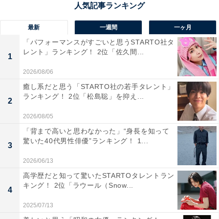
最新
一週間
一ヶ月
1位：『ゼルダの伝説 時のオカリナ』
「パフォーマンスがすごいと思うSTARTO社タ
（NINTENDO64）／77票
レント」ランキング！ 2位「佐久間...
1
2026/08/06
1位は「時のオカリナ」。壮大な物語と美しい音楽、3D
空間で描かれる世界は、当時の若きプレーヤーを強く惹
癒し系だと思う「STARTO社の若手タレント」
ランキング！ 2位「松島聡」を抑え...
きつけました。リンクの成長と共に冒険を進める体験
2
は、プレーヤー自身の青春と重なる部分があり、多くの
2026/08/05
人の心に忘れがたい軌跡を刻んでいます。仲間や試練を
「背まで高いと思わなかった」“身長を知って
驚いた40代男性俳優”ランキング！ 1...
乗り越えた思い出が、30代にとって“青春を捧げたゼル
3
ダ”として輝き続けているのです。
2026/06/13
高学歴だと知って驚いたSTARTOタレントラン
回答者からは「現在と未来を行き来できることが面白す
キング！ 2位「ラウール（Snow...
4
ぎる神ゲーでした」（30代女性／埼玉県）、「初めて触
2025/07/13
れたゼルダシリーズ。いい音楽とストーリーに、ブラウ