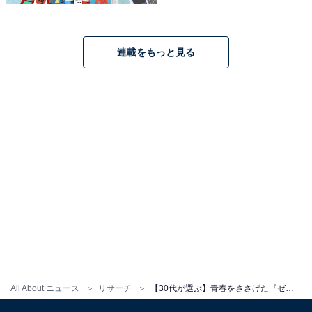
連載をもっと見る
こちらもおすすめ
【30代が選ぶ】最もやり込んだ『ゼルダの伝説
シリーズ』ランキング！ 2位「ブレス オブ ザ
ワイルド」を抑えた1位は？
All About ニュース
リサーチ
【30代が選ぶ】青春をささげた『ゼルダの伝説シリーズ』ランキング！ 2位「ムジュラの仮面」を抑えた1位は？