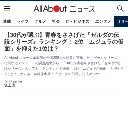
連載
ライフ
グルメ
社会
IT・ビジネス
エンタメ
リサ
【30代が選ぶ】青春をささげた『ゼルダの伝
説シリーズ』ランキング！ 2位「ムジュラの仮
面」を抑えた1位は？
All About ニュース編集部が全国255人を対象に実施した「ゲームシリーズ」
に関するアンケートの調査結果から、「30代が青春をささげた『ゼルダの伝
説シリーズ』のソフト」ランキングを発表！ 2位「ムジュラの仮面」を抑えた
1位は？（サムネイル画像出典：『ゼルダの伝説』公式Webサイト）
2025.08.29
坂上 恵