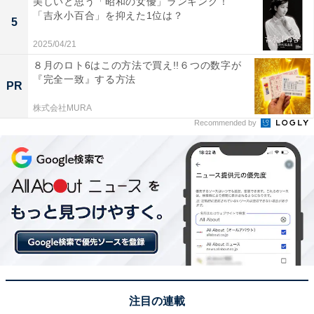
美しいと思う「昭和の女優」ランキング！
ン管にかぶりついて遊びました」（30代女性／埼玉
「吉永小百合」を抑えた1位は？
5
県）、「時のオカリナは、ミニゲームや妖精集めなど収
2025/04/21
集要素があり、また難しく、何度も挑戦していたと思い
ます。神殿の中で、上からピアノのモンスターが降って
８月のロト6はこの方法で買え!!６つの数字が
『完全一致』する方法
くる場所が怖くて、ビクビクしながら遊んでいました」
PR
（30代女性／埼玉県）、「時のオカリナは今でもやりた
株式会社MURA
くなるくらいシリーズの中で1番好きでした」（30代女
Recommended by
性／三重県）といった声が集まりました。
※回答者からのコメントは原文ママです
『ゼルダの伝説』の商品をAmazonで見る
注目の連載