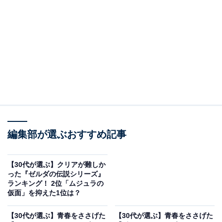
※本記事で紹介している商品の購入やサービスの利用により、売上の一部が
オールアバウトに還元されることがあります。
2位：『ゼルダの伝説 ムジュラの仮面』
（NINTENDO64）／28票
2位は「ムジュラの仮面」。不気味さと切なさを兼ね備
えた独特の雰囲気が、多感な時期のプレーヤーに強烈な
印象を与えました。時間制限のある中で進める緊張感
や、住人たちが抱える悩みや孤独に寄り添うドラマ性は
編集部が選ぶおすすめ記事
他作品にない体験であり、青春時代に深く心を動かされ
たという声も多いです。恐怖と感動が交錯する冒険は、
【30代が選ぶ】クリアが難しか
思い出として今なお語り継がれています。
った『ゼルダの伝説シリーズ』
ランキング！ 2位「ムジュラの
仮面」を抑えた1位は？
回答者からは「面白すぎて子供ながらに夜中までやった
記憶がある。初期のゼルダは本当によくできていて、楽
【30代が選ぶ】青春をささげた
【30代が選ぶ】青春をささげた