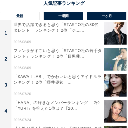
最新
一週間
一ヶ月
世界で活躍できると思う「STARTO社の30代
タレント」ランキング！ 2位「ジェ...
1
1位：『ポケットモンスター 赤・緑』（ゲームボ
2026/08/09
ーイ）／88票
ファンサがすごいと思う「STARTO社の若手タ
レント」ランキング！ 2位「目黒蓮...
1位は「赤・緑」。初代作品ならではの新鮮さが当時の
2
プレーヤーを強く惹きつけました。151匹のポケモン全
2026/08/09
てを図鑑に登録する達成感や、通信交換による進化の発
「KAWAII LAB.」でかわいいと思うアイドルラ
ンキング！ 2位「櫻井優衣」...
見は大きな驚きで、繰り返しのプレイを促しました。対
3
戦環境もシンプルながら奥深く、パーティー編成を工夫
2026/07/20
しながら友達同士で競い合った記憶が鮮明に残っている
「HANA」の好きなメンバーランキング！ 2位
世代も多いはずです。ポケモンの礎を築いた作品とし
「YURI」を抑えた1位は？【20...
4
て、やり込みランキングの頂点にふさわしい結果となり
2026/07/24
ました。