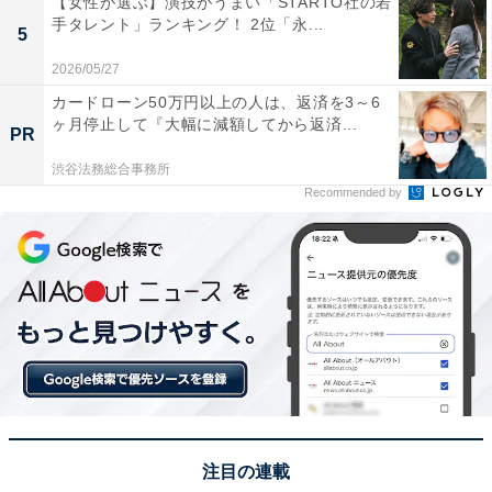
【女性が選ぶ】演技がうまい「STARTO社の若
手タレント」ランキング！ 2位「永...
5
回答者からは「好きなポケモンを見つけるために、草む
2026/05/27
ら等歩き回りました。ポケモンのレベルを上げるのに必
死でした」（30代女性／三重県）、「バグがいっぱいあ
カードローン50万円以上の人は、返済を3～6
ヶ月停止して『大幅に減額してから返済...
ったし、通信でしか入らないポケモンもいた。周りでや
PR
っていない友達がいないくらいはやっていた」（30代男
渋谷法務総合事務所
性／新潟県）、「兄弟で色違いを買い、兄の言うポケモ
Recommended by
ンを差し出すという、兄弟あるあるも経験しつつ、全部
集めたいと思い遊んでいました。小学生で、タイプや弱
点等の理解がなく、ゴリ押しでジム攻略していました」
（30代女性／埼玉県）、「友達みんなでレベルあげ、ポ
ケモン探し夢中になってやってた」（30代女性／群馬
県）といった声が集まりました。
※回答者からのコメントは原文ママです
注目の連載