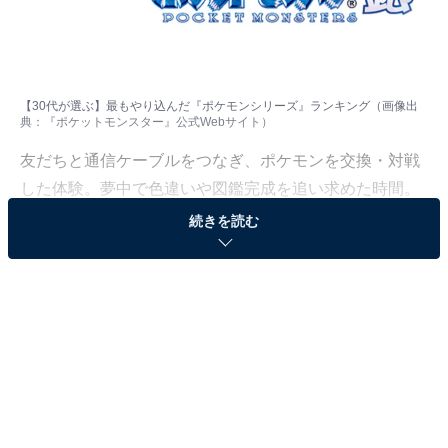
【30代が選ぶ】最もやり込んだ『ポケモンシリーズ』ランキング（画像出
典：
『ポケットモンスター』公式Webサイト
）
友だちと通信ケーブルをつなぎ、ポケモンを交換・対戦
した体験。夢中で色違いや図鑑完成を追い求めた時間。
『ポケモン』シリーズはまさに“やり込み”の代名詞で
続きを読む
す。
All About ニュース編集部では、2025年8月19〜21日の期
間、全国30代の男女255人を対象に、「ゲームシリー
ズ」に関するアンケートを実施しました。その中から、
「30代が最もやり込んだ『ポケモンシリーズ』のソフ
ト」ランキングの結果をご紹介します。