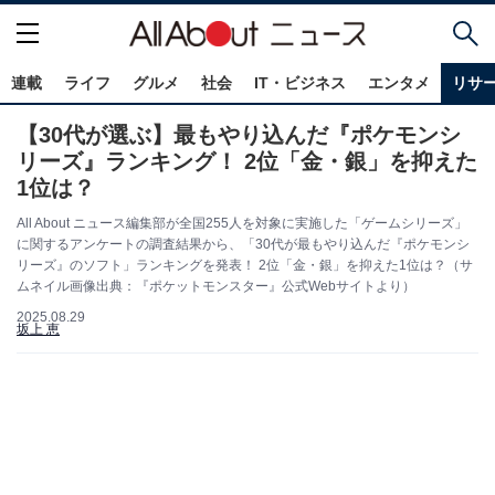
連載
ライフ
グルメ
社会
IT・ビジネス
エンタメ
リサ
【30代が選ぶ】最もやり込んだ『ポケモンシ
リーズ』ランキング！ 2位「金・銀」を抑えた
1位は？
All About ニュース編集部が全国255人を対象に実施した「ゲームシリーズ」
に関するアンケートの調査結果から、「30代が最もやり込んだ『ポケモンシ
リーズ』のソフト」ランキングを発表！ 2位「金・銀」を抑えた1位は？（サ
ムネイル画像出典：『ポケットモンスター』公式Webサイトより）
2025.08.29
坂上 恵