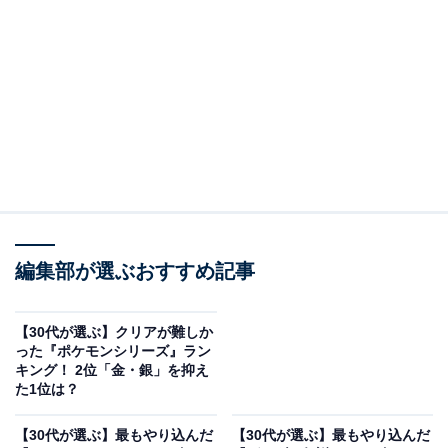
＞5位までの全ランキング結果を見る
※本記事で紹介している商品の購入やサービスの利用により、売上の一部が
オールアバウトに還元されることがあります。
2位：『ポケットモンスター 金・銀』（ゲームボ
ーイカラー）／63票
2位は「金・銀」。2つの地方を旅できる壮大なスケール
に加え、新ポケモンの育成や通信交換、バトルの奥深さ
など、やり込み要素が尽きない一作です。伝説ポケモン
編集部が選ぶおすすめ記事
の捕獲や「色違いポケモン」探しなど、時間を忘れて没
頭する要素が詰め込まれており、友人との交換・バトル
【30代が選ぶ】クリアが難しか
によって遊びが無限に広がりました。30代世代にとって
った『ポケモンシリーズ』ラン
青春を費やすにふさわしい冒険でした。
キング！ 2位「金・銀」を抑え
た1位は？
回答者からは「自分の好きなポケモンの色違いが出るま
【30代が選ぶ】最もやり込んだ
【30代が選ぶ】最もやり込んだ