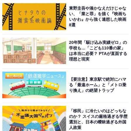
東野圭吾や湊かなえだけじゃな
い、「業と罪」を描く『映画ち
いかわ』から強く連想した映画
8選
『ポケモン』の商品をAmazonで見る
20年間「駆け込み実績ゼロ」の
学校も…「こども110番の家」
は本当に必要？ PTAが直面する
理想と現実
この記事の筆者：坂上 恵
All About ニュースの編集者。オールアバウトに入社後、
SNSトレンドにフォーカスした記事執筆やSEOライティ
【要注意】東京駅で絶対にハマ
ングの経験を経て、のちにAll About ニュースチームのメ
る「最遠ホーム」と「メトロ乗
り換え」の絶望トラップ
ンバーに参入。現在は旅行・カルチャー・エンタメなど
を中心に企画編集を担当。東京都出身。居酒屋巡りとス
ポーツ観戦が生きがい。
「移民」に冷たいのはどっちな
のか？ スイスの厳格過ぎる学歴
選別と、日本の曖昧過ぎる外国
人政策
次ページ
5位までのランキング結果を見る