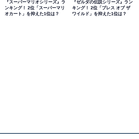
でずっと時間をかけた思い出があります」（30代男性／
『スーパーマリオシリーズ』ラ
『ゼルダの伝説シリーズ』ラン
ンキング！ 2位「スーパーマリ
キング！ 2位「ブレス オブ ザ
大阪府）、「攻略本を読んだり、ポケモンをレベル100
オカート」を抑えた1位は？
ワイルド」を抑えた1位は？
にしたりして、友達に勝つためにとてもやり込みまし
た」（30代男性／群馬県）、「ジョウトクリア後、カン
トーも行けるのは本当にうれしかったし、音楽とかも好
きだった」（30代女性／福岡県）、「赤、緑よりもポケ
モンも増え面白かった」（30代男性／千葉県）といった
声が集まりました。