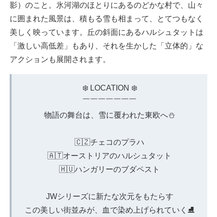
影）のこと。氷河湖のほとりにあるのどかな村で、山々
に囲まれた風景は、積もる雪も相まって、とてつもなく
美しく映っています。丘の斜面にあるハルシュタットは
「激しい高低差」もあり、それを生かした「立体的」な
アクションも展開されます。
❄️ LOCATION ❄️
￣￣￣￣￣￣￣
物語の舞台は、雪に覆われた東欧へ⛄️
🇨🇿チェコのプラハ
🇦🇹オーストリアのハルシュタット
🇭🇺ハンガリーのブダペスト
JWシリーズに新たな次元をもたらす
この美しい街並みが、血で染め上げられていく⛸️