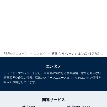
All About ニュース
エンタメ
映画『バレリーナ』はスピンオフだからとナメてはならない！ 『ジョン・ウィック』と並ぶ3つの魅力
エンタメ
テレビドラマのレポートから、国内外の気になる音楽事情、意外と知らない
映画業界や作品の考察、話題のスポーツニュースまで、旬のエンタメ情報を
幅広くお届けしています。
関連サービス
All About
All About Japan