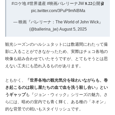
#ロケ地
#世界遺産
#映画バレリーナJW
𝟖.𝟐𝟐公開🩰
pic.twitter.com/3PuP9mNBMa
— 映画『バレリーナ：The World of John Wick』
(@ballerina_jw)
August 5, 2025
観光シーズンのハルシュタットには数週間にわたって撮
影に入ることができなかったため、実際はチェコ各地の
映像も組み合わせていたそうですが、とてもそうとは思
えない工夫にも恐れ入るものがあります。
ともかく、
「世界各地の観光気分を味わいながらも、巻
き起こるのは殺し屋たちの血で血を洗う殺し合い」とい
うギャップ
も『ジョン・ウィック』シリーズの魅力。さ
らには、暗めの室内でも青く輝く、ある種の「ネオン」
的な背景での戦いもスタイリッシュです。