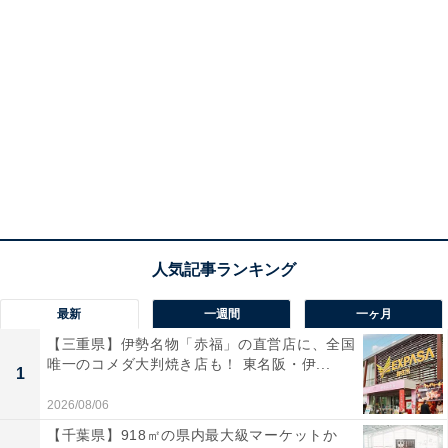
最新
一週間
一ヶ月
【三重県】伊勢名物「赤福」の直営店に、全国
唯一のコメダ大判焼き店も！ 東名阪・伊...
1
2026/08/06
【千葉県】918㎡の県内最大級マーケットか