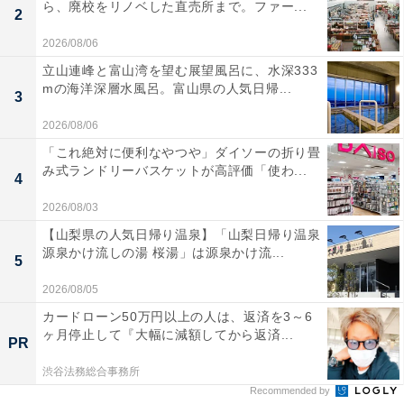
ら、廃校をリノベした直売所まで。ファー...
2
2026/08/06
立山連峰と富山湾を望む展望風呂に、水深333
mの海洋深層水風呂。富山県の人気日帰...
3
2026/08/06
「これ絶対に便利なやつや」ダイソーの折り畳
み式ランドリーバスケットが高評価「使わ...
4
2026/08/03
【山梨県の人気日帰り温泉】「山梨日帰り温泉
源泉かけ流しの湯 桜湯」は源泉かけ流...
5
2026/08/05
カードローン50万円以上の人は、返済を3～6
ヶ月停止して『大幅に減額してから返済...
PR
渋谷法務総合事務所
Recommended by