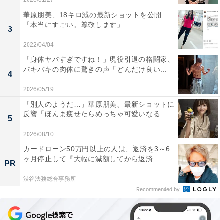
2026/01/27
華原朋美、18キロ減の最新ショットを公開！
「本当にすごい。尊敬します」
3
2022/04/04
「身体ヤバすぎですね！」現役引退の格闘家、
バキバキの肉体に驚きの声「どんだけ良い...
4
2026/05/19
「別人のようだ…」華原朋美、最新ショットに
反響「ほんま痩せたらめっちゃ可愛いなる...
5
2026/08/10
カードローン50万円以上の人は、返済を3～6
ヶ月停止して『大幅に減額してから返済...
PR
渋谷法務総合事務所
Recommended by