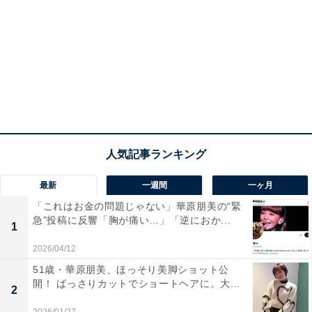
最新
一週間
一ヶ月
「これはお金の問題じゃない」華原朋美の“緊
急”投稿に反響「胸が痛い…」「逆におか...
1
2026/04/12
51歳・華原朋美、ほっそり美脚ショット公
開！ ばっさりカットでショートヘアに。大...
2