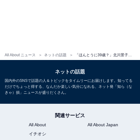
All About ニュース
ネットの話題
「ほんとうに39歳？」北川景子、誕生日を報告！「毎年綺麗になってゆく」「いつまでも憧れの女性です」
ネットの話題
国内外のSNSで話題の人＆トピックをタイムリーにお届けします。知ってる
だけでちょっと得する、なんだか楽しい気分になれる、ネット発「知ら（な
きゃ）損」ニュースが盛りだくさん。
関連サービス
All About
All About Japan
イチオシ