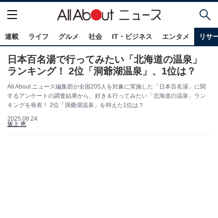
連載
ライフ
グルメ
社会
IT・ビジネス
エンタメ
リサ
日本百名湯で行ってみたい「北海道の温泉」
ランキング！ 2位「洞爺湖温泉」、1位は？
All About ニュース編集部が全国205人を対象に実施した「日本百名湯」に関
するアンケートの調査結果から、好き＆行ってみたい「北海道の温泉」ラン
キングを発表！ 2位「洞爺湖温泉」を抑えた1位は？
2025.08.24
坂上 恵