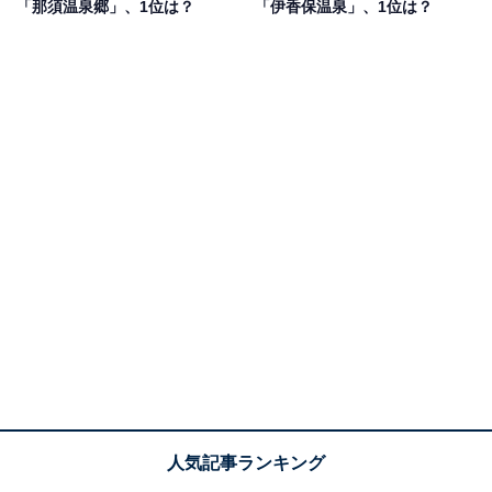
「那須温泉郷」、1位は？
「伊香保温泉」、1位は？
県）といった声が集まりました。
1位：登別温泉（北海道）／102票
北海道を代表する登別温泉は、地獄谷の噴気が立ち昇る