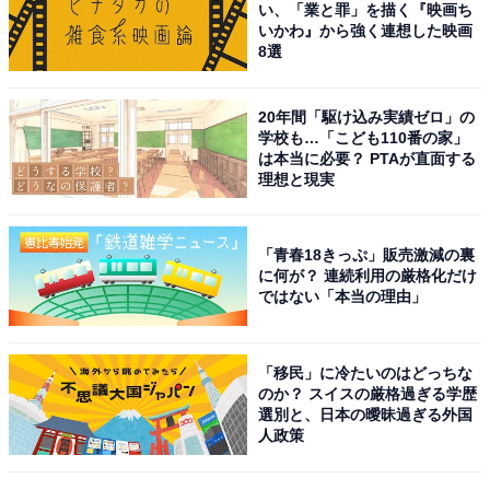
い、「業と罪」を描く『映画ち
いかわ』から強く連想した映画
8選
20年間「駆け込み実績ゼロ」の
学校も…「こども110番の家」
は本当に必要？ PTAが直面する
理想と現実
こちらもおすすめ
日本百名湯で行ってみたい「北東北の温泉」ラ
「青春18きっぷ」販売激減の裏
ンキング！ 2位「花巻温泉郷」、1位は？
に何が？ 連続利用の厳格化だけ
ではない「本当の理由」
「移民」に冷たいのはどっちな
のか？ スイスの厳格過ぎる学歴
選別と、日本の曖昧過ぎる外国
人政策
1
2