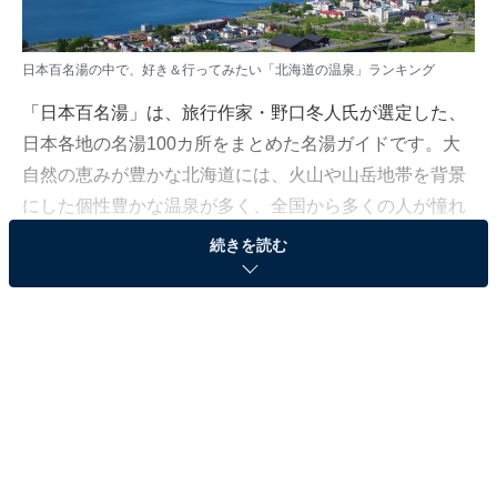
日本百名湯の中で、好き＆行ってみたい「北海道の温泉」ランキング
「日本百名湯」は、旅行作家・野口冬人氏が選定した、
日本各地の名湯100カ所をまとめた名湯ガイドです。大
自然の恵みが豊かな北海道には、火山や山岳地帯を背景
にした個性豊かな温泉が多く、全国から多くの人が憧れ
る温泉地がそろっています。
続きを読む
All About ニュース編集部では、2025年8月20日の期間、
全国10〜70代の男女205人を対象に、「日本百名湯」に
関するアンケートを実施しました。
その中から、好き＆行ってみたい「北海道の温泉」ラン
キングの結果をご紹介します。