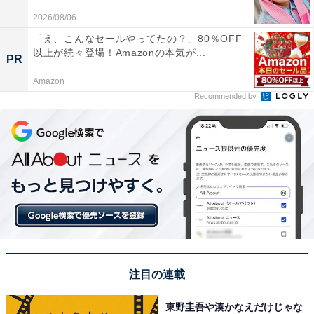
※回答者からのコメントは原文ママです
2026/08/06
「え、こんなセールやってたの？」80％OFF
この記事の筆者：坂上 恵
以上が続々登場！Amazonの本気が...
PR
All About ニュース編集部の編集者。SNSトレンドやSEO
Amazon
ライティングに強みがあり、旅行・カルチャー・エンタ
Recommended by
メを中心に企画編集を担当。東京都出身。居酒屋巡りと
スポーツ観戦が趣味。
次ページ
5位までのランキング結果を見る
注目の連載
東野圭吾や湊かなえだけじゃな