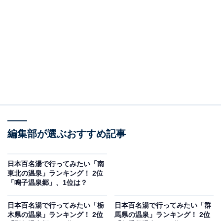
＞5位までの全ランキング結果を見る
2位：洞爺湖温泉（北海道）／50票
北海道有珠山のふもとに広がる洞爺湖温泉は、湖畔の景
観と豊かな湯量が魅力のリゾート地です。春から秋にか
けては花火大会や湖上アクティビティも充実し、四季
折々の楽しみが詰まった温泉地として知られています。
編集部が選ぶおすすめ記事
回答者からは「洞爺湖温泉は湖のほとりにあり、景色を
眺めながら温泉に入れるのが魅力的だと思いました」
（50代男性／広島県）、「函館旅行を計画していて行き
日本百名湯で行ってみたい「南
東北の温泉」ランキング！ 2位
やすそうだから」（50代女性／青森県）、「洞爺湖の神
「鳴子温泉郷」、1位は？
秘的な風景を眺めながら、温泉を楽しみたいです」（50
代女性／静岡県）、「漫画の銀魂で洞爺湖を知ってから
日本百名湯で行ってみたい「栃
日本百名湯で行ってみたい「群
木県の温泉」ランキング！ 2位
馬県の温泉」ランキング！ 2位
ずっと行きたいと思っていたから」（20代女性／熊本