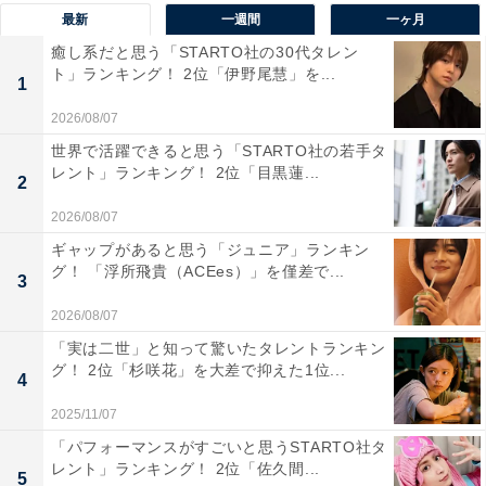
最新
一週間
一ヶ月
ダイナミックな自然の中にある人気温泉地です。硫黄泉
癒し系だと思う「STARTO社の30代タレン
や酸性泉など多彩な泉質がそろい、「温泉のデパート」
ト」ランキング！ 2位「伊野尾慧」を...
1
とも称されるその豊富さが、多くの温泉ファンを惹きつ
けています。
2026/08/07
世界で活躍できると思う「STARTO社の若手タ
レント」ランキング！ 2位「目黒蓮...
回答者からは「地獄谷の景色や硫黄の香りも楽しみた
2
い」（40代女性／福島県）、「温泉の質が良いと言われ
2026/08/07
ているので」（40代男性／神奈川県）、「入浴剤を使っ
ギャップがあると思う「ジュニア」ランキン
たことがあり、良かったからです」（30代女性／東京
グ！ 「浮所飛貴（ACEes）」を僅差で...
3
都）、「自然豊かな景観や温泉街の雰囲気も楽しめ、観
2026/08/07
光と温泉の両方を満喫できるから」（30代女性／秋田
「実は二世」と知って驚いたタレントランキン
県）、「地獄谷の迫力ある景観を見ながら入る露天風呂
グ！ 2位「杉咲花」を大差で抑えた1位...
4
は格別だから」（40代男性／静岡県）といった声が集ま
2025/11/07
りました。
「パフォーマンスがすごいと思うSTARTO社タ
レント」ランキング！ 2位「佐久間...
5