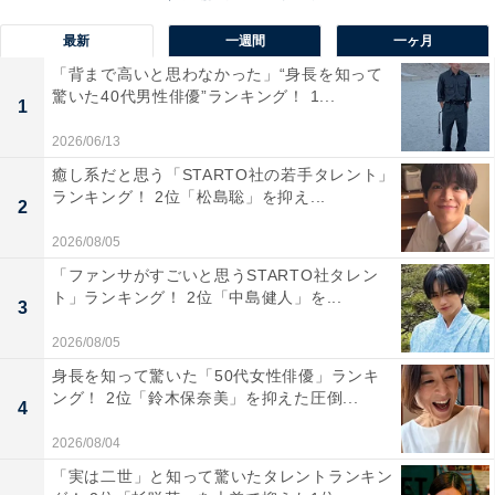
中心に広がる賑やかな温泉街では、伝統的な「湯もみ」
最新
一週間
一ヶ月
も楽しめ、まさに温泉文化を体感できるスポットです。
「背まで高いと思わなかった」“身長を知って
驚いた40代男性俳優”ランキング！ 1...
1
回答者からは「草津温泉、行ったことがあり、賑やかな
2026/06/13
雰囲気が良かったです。温泉も良かったです」（50代女
癒し系だと思う「STARTO社の若手タレント」
性／新潟県）、「天下の名湯、日本三名湯の肩書きがあ
ランキング！ 2位「松島聡」を抑え...
2
る、一度は入りたい天下の名湯だからです」（60代男性
／愛知県）、「湯もみをやってみたいから」（40代女性
2026/08/05
／千葉県）、「以前家族で行ったことがあり、ホテルや
「ファンサがすごいと思うSTARTO社タレン
ト」ランキング！ 2位「中島健人」を...
お店含め雰囲気がとてもよく、個人的に好きな温泉であ
3
るため」（30代女性／埼玉県）、「きれいなエメラルド
2026/08/05
グリーンが印象に残っているから」（20代女性／千葉
身長を知って驚いた「50代女性俳優」ランキ
県）といった声が集まりました。
ング！ 2位「鈴木保奈美」を抑えた圧倒...
4
2026/08/04
「実は二世」と知って驚いたタレントランキン
※回答者からのコメントは原文ママです