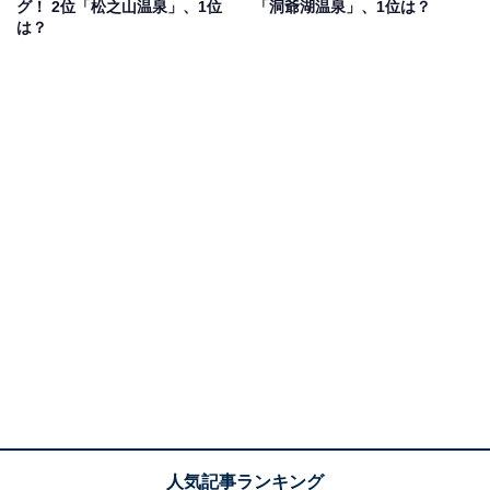
グ！ 2位「松之山温泉」、1位
「洞爺湖温泉」、1位は？
は？
1位：草津温泉（群馬県）／141票
日本三名泉の1つとして名高い草津温泉は、強酸性の湯
と豊富な湧出量で知られる全国屈指の名湯です。湯畑を