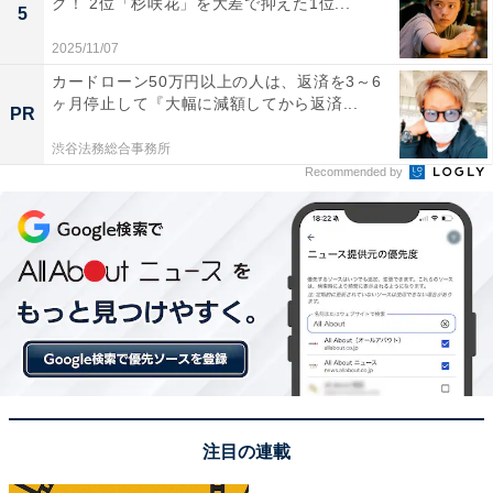
グ！ 2位「杉咲花」を大差で抑えた1位...
5
この記事の筆者：坂上 恵
2025/11/07
All About ニュース編集部の編集者。SNSトレンドやSEO
カードローン50万円以上の人は、返済を3～6
ヶ月停止して『大幅に減額してから返済...
ライティングに強みがあり、旅行・カルチャー・エンタ
PR
メを中心に企画編集を担当。東京都出身。居酒屋巡りと
渋谷法務総合事務所
スポーツ観戦が趣味。
Recommended by
次ページ
4位までのランキング結果を見る
注目の連載