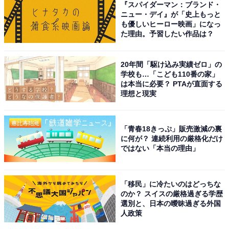
『スパイダーマン：ブランド・
ニュー・デイ』が「史上もっと
も優しいヒーロー映画」になっ
た理由。予習したい作品は？
20年間「駆け込み実績ゼロ」の
学校も…「こども110番の家」
は本当に必要？ PTAが直面する
こちらもおすすめ
理想と現実
日本百名湯で行ってみたい「神奈川県の温泉」
ランキング！ 2位「湯河原温泉」、1位は？
「青春18きっぷ」販売激減の裏
に何が？ 連続利用の厳格化だけ
ではない「本当の理由」
「移民」に冷たいのはどっちな
のか？ スイスの厳格過ぎる学歴
選別と、日本の曖昧過ぎる外国
1
2
人政策