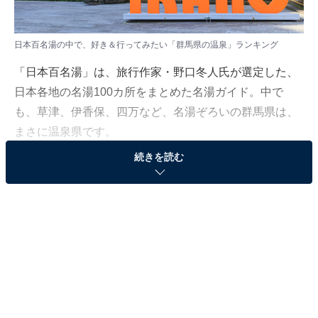
日本百名湯の中で、好き＆行ってみたい「群馬県の温泉」ランキング
「日本百名湯」は、旅行作家・野口冬人氏が選定した、
日本各地の名湯100カ所をまとめた名湯ガイド。中で
も、草津、伊香保、四万など、名湯ぞろいの群馬県は、
まさに温泉県です。
続きを読む
All About ニュース編集部では、2025年8月20日の期間、
全国10〜70代の男女205人を対象に、「日本百名湯」に
関するアンケートを実施しました。
その中から、好き＆行ってみたい「群馬県の温泉」ラン
キングの結果をご紹介します。
＞4位までの全ランキング結果を見る