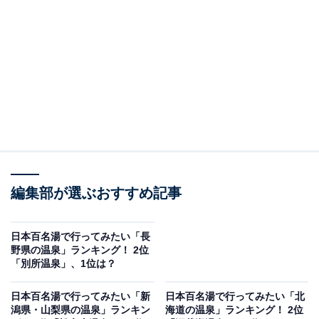
2位：伊香保温泉（群馬県）／46票
群馬県渋川市にある伊香保温泉は、石段街で有名な歴史
ある温泉地で、「黄金の湯」と「白銀の湯」という2種
類の泉質を楽しめます。風情ある街並みや、周辺の自然
との調和も魅力の1つです。
回答者からは「レトロな宿が魅力的だから」（40代男性
編集部が選ぶおすすめ記事
／東京都）、「あの階段を下から見上げて、上から見下
ろしたい」（50代男性／埼玉県）、「ヒルナンデス！で
放送されていて、グルメも楽しめそうだし、地元にはな
日本百名湯で行ってみたい「長
野県の温泉」ランキング！ 2位
い風情があるから魅力を感じました」（30代女性／北海
「別所温泉」、1位は？
道）、「伊香保もテレビで見るだけなので行ってみたい
憧れがあります」（40代女性／大阪府）といった声が集
日本百名湯で行ってみたい「新
日本百名湯で行ってみたい「北
潟県・山梨県の温泉」ランキン
海道の温泉」ランキング！ 2位
まりました。