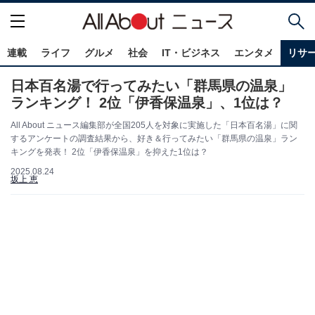
連載
ライフ
グルメ
社会
IT・ビジネス
エンタメ
リサ
日本百名湯で行ってみたい「群馬県の温泉」
ランキング！ 2位「伊香保温泉」、1位は？
All About ニュース編集部が全国205人を対象に実施した「日本百名湯」に関
するアンケートの調査結果から、好き＆行ってみたい「群馬県の温泉」ラン
キングを発表！ 2位「伊香保温泉」を抑えた1位は？
2025.08.24
坂上 恵