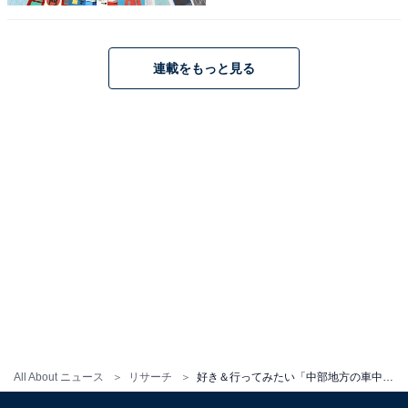
連載をもっと見る
1
2
All About ニュース
リサーチ
好き＆行ってみたい「中部地方の車中泊スポット」ランキング！ 2位は富山県の「氷見漁港場外市場ひみ番屋街」、1位は？