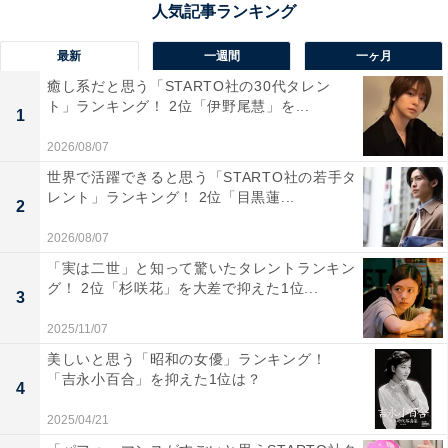
1位は、山梨県甲州市の「勝沼ぶどうの丘」の敷地内に
あるRVパーク。甲府盆地や南アルプスの大パノラマを望
最新
一週間
一ヶ月
む露天風呂が人気の「天空の湯」のほか、展望レストラ
癒し系だと思う「STARTO社の30代タレン
ンやバーベキューができるテラスなど食事スポットも充
ト」ランキング！ 2位「伊野尾慧」を...
1
実しています。甲州市内のさまざまなワイナリーのワイ
2026/08/07
ンを取り扱い、地下ワイン貯蔵庫「ワインカーヴ」は見
世界で活躍できると思う「STARTO社の若手タ
学だけでなく100種類以上のワインの試飲ができます。
レント」ランキング！ 2位「目黒蓮...
2
2026/08/07
回答者からは、「ぶどう畑と甲府盆地を望む絶景の中で
「実は二世」と知って驚いたタレントランキン
車中泊ができ、温泉や地元ワインも楽しめる特別な時間
グ！ 2位「杉咲花」を大差で抑えた1位...
3
を過ごせるからです」（男性／宮城県）、「雰囲気が好
きなため一度は行ってみたいからです」（40代男性／東
2025/11/07
京都）、「葡萄畑を見渡す様々な施設や広い場所、空気
美しいと思う「昭和の女優」ランキング！
「吉永小百合」を抑えた1位は？
がおいしい子の山梨の葡萄畑を目の前に、自然を満喫で
4
きるので好き」（30代女性／神奈川県）などのコメント
2025/04/21
が寄せられました。