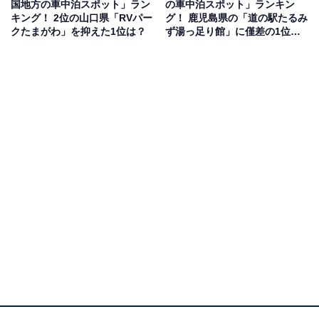
国地方の車中泊スポット」ラン
の車中泊スポット」ランキン
人気スポット」（60代男性／大阪府）などの声がありま
キング！ 2位の山口県「RVパー
グ！ 鹿児島県の「道の駅たるみ
した。
クたまがわ」を抑えた1位は？
ず湯っ足り館」に僅差の1位
は？
1位：RVパーク ぶどうの丘（山梨）／114票