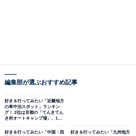
街」。立山連峰や唐島（からしま）を一望できる海岸線
沿いのロケーションで、新鮮な海鮮グルメが堪能できる
人気スポットには、源泉掛け流し天然温泉の温浴施設も
併設しています。漁師が漁場近くの海岸線に作る作業小
屋「番屋」をイメージした趣のある施設内には、回転ず
し、氷見うどん、氷見牛、氷見カレーなど地元でしか味
わえないグルメ店舗が並びます。
回答者からは、「食べ物は富山の海の幸もあるし、氷見
牛もあるし、氷見うどんもあるしで揃っているし、近く
編集部が選ぶおすすめ記事
に温泉もあるし、富山湾と立山連峰の景色も良いしで最
高」（40代男性／大阪府）、「新鮮な海産物が豊富に揃
好き＆行ってみたい「近畿地方
の車中泊スポット」ランキン
う市場に隣接しており、富山湾の海の幸を堪能できま
グ！ 2位は京都の「てんきてん
す。無料の足湯や、温泉施設もあり、観光とリフレッシ
き村オートキャンプ場」、1位
ュを同時に楽しめます」（60代男性／広島県）、「富山
は？
好き＆行ってみたい「中国・四
好き＆行ってみたい「九州地方
湾の絶景を楽しめる。新鮮な魚介や氷見牛も堪能できる