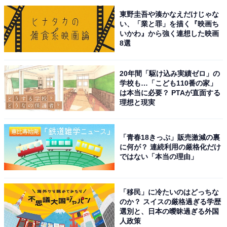
東野圭吾や湊かなえだけじゃな
い、「業と罪」を描く『映画ち
いかわ』から強く連想した映画
8選
20年間「駆け込み実績ゼロ」の
学校も…「こども110番の家」
は本当に必要？ PTAが直面する
理想と現実
「青春18きっぷ」販売激減の裏
に何が？ 連続利用の厳格化だけ
ではない「本当の理由」
こちらもおすすめ
「移民」に冷たいのはどっちな
好き＆行ってみたい「関東地方の車中泊スポッ
のか？ スイスの厳格過ぎる学歴
ト」ランキング！ 千葉県の「道の駅ちくら 潮風
選別と、日本の曖昧過ぎる外国
王国」を抑えた1位は？
人政策