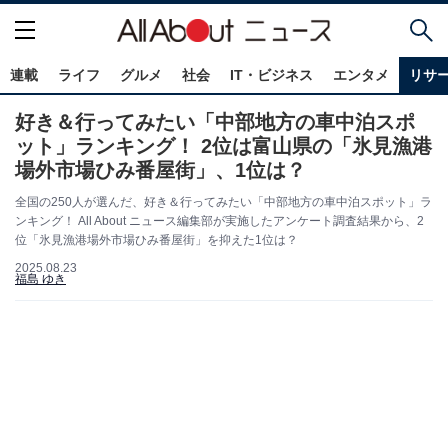
連載
ライフ
グルメ
社会
IT・ビジネス
エンタメ
リサ
好き＆行ってみたい「中部地方の車中泊スポ
ット」ランキング！ 2位は富山県の「氷見漁港
場外市場ひみ番屋街」、1位は？
全国の250人が選んだ、好き＆行ってみたい「中部地方の車中泊スポット」ラ
ンキング！ All About ニュース編集部が実施したアンケート調査結果から、2
位「氷見漁港場外市場ひみ番屋街」を抑えた1位は？
2025.08.23
福島 ゆき