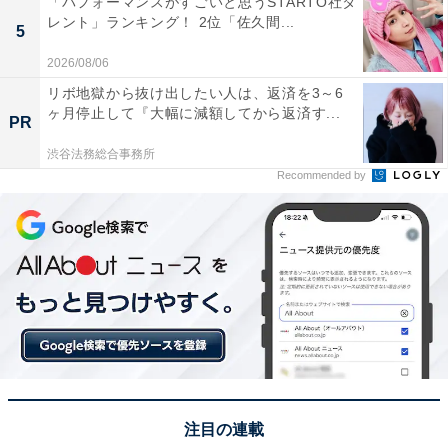
「パフォーマンスがすごいと思うSTARTO社タ
レント」ランキング！ 2位「佐久間...
5
※回答者からのコメントは原文ママです
2026/08/06
※当ランキングは、掲載時点で車中泊や休憩が可能とさ
リボ地獄から抜け出したい人は、返済を3～6
れている施設をご紹介していますが、現地のルールが変
ヶ月停止して『大幅に減額してから返済す...
PR
更となる場合があります。ご利用の際は最新情報をご確
渋谷法務総合事務所
認ください
Recommended by
この記事の筆者：福島 ゆき プロフィール
アニメや漫画のレビュー、エンタメトピックスなどを中
心に、オールジャンルで執筆中のライター。時々、店舗
取材などのリポート記事も担当。All AboutおよびAll
About ニュースでのライター歴は6年。
3位までの全ランキング結果を見
次ページ
る
注目の連載