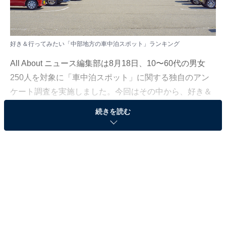
好き＆行ってみたい「中部地方の車中泊スポット」ランキング
All About ニュース編集部は8月18日、10〜60代の男女
250人を対象に「車中泊スポット」に関する独自のアン
ケート調査を実施しました。今回はその中から、好き＆
行ってみたい「中部地方の車中泊スポット」ランキング
続きを読む
を紹介します！
＞3位までの全ランキング結果を見る
2位：氷見漁港場外市場ひみ番屋街（富山）※仮眠
可／85票
2位は、富山県氷見市の「氷見漁港場外市場ひみ番屋