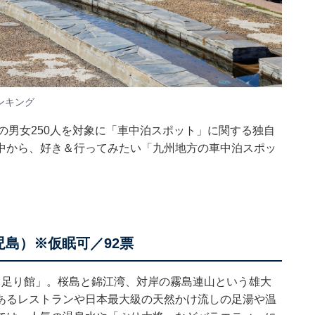
ンキング
〜60代の男女250人を対象に「車中泊スポット」に関する独自
中から、好き＆行ってみたい「九州地方の車中泊スポッ
島）※仮眠可／92票
っ足り館」。桜島と錦江湾、対岸の霧島連山という雄大
あるレストランや日本最大級の天然かけ流しの足湯や温