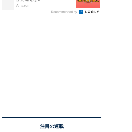
Amazon
FINCHI o
Recommended by
注目の連載