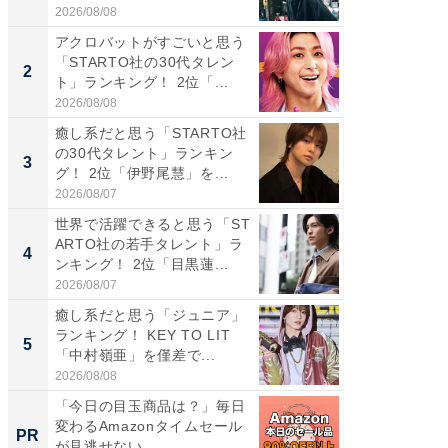
2026/08/08
2026/08/0
アクロバットがすごいと思う
「パフ
「STARTO社の30代タレン
思うST
2
2
ト」ランキング！ 2位「...
ンキング
2026/08/08
2026/08/0
癒し系だと思う「STARTO社
ギャップ
の30代タレント」ランキン
RTO社
3
3
グ！ 2位「伊野尾慧」を...
キング！
2026/08/07
2026/08/0
世界で活躍できると思う「ST
癒し系だ
ARTO社の若手タレント」ラ
の30代
4
4
ンキング！ 2位「目黒蓮...
グ！ 2
2026/08/07
2026/08/0
癒し系だと思う「ジュニア」
「ファン
ランキング！ KEY TO LIT
ARTO
5
5
「中村嶺亜」を僅差で...
グ！ 2
2026/08/08
2026/08/0
「今日の目玉商品は？」毎日
【西野
変わるAmazonタイムセール
刊『北
PR
PR
が見逃せない
くか』