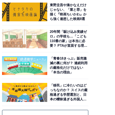
東野圭吾や湊かなえだけ
じゃない、「業と罪」を
描く『映画ちいかわ』か
ら強く連想した映画8選
20年間「駆け込み実績ゼ
ロ」の学校も…「こども
110番の家」は本当に必
要？ PTAが直面する理想
と現実
「青春18きっぷ」販売激
減の裏に何が？ 連続利用
の厳格化だけではない
「本当の理由」
「移民」に冷たいのはど
っちなのか？ スイスの厳
格過ぎる学歴選別と、日
本の曖昧過ぎる外国人政
策