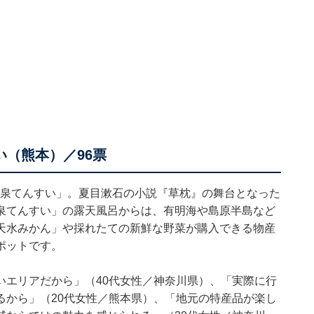
い（熊本）／96票
枕温泉てんすい」。夏目漱石の小説『草枕』の舞台となった
泉てんすい」の露天風呂からは、有明海や島原半島など
天水みかん」や採れたての新鮮な野菜が購入できる物産
ポットです。
いエリアだから」（40代女性／神奈川県）、「実際に行
るから」（20代女性／熊本県）、「地元の特産品が楽し