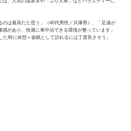
では、人気の温泉水や「ぶり大将」などバラエティーに
るのは最高だと思う」（40代男性／兵庫県）、「足湯が
潔感があり、快適に車中泊できる環境が整っています」
とした時に休憩＋仮眠として訪れるには丁度良さそう」