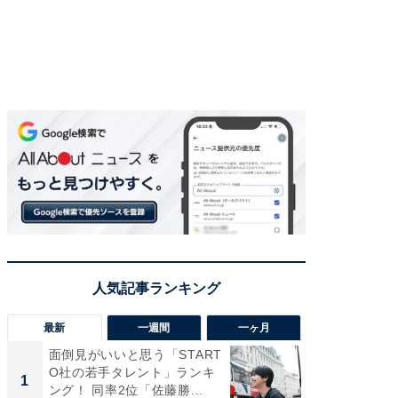
最新
一週間
一ヶ月
面倒見がいいと思う「START
癒し系だ
O社の若手タレント」ランキ
の若手
1
1
ング！ 同率2位「佐藤勝...
グ！ 2