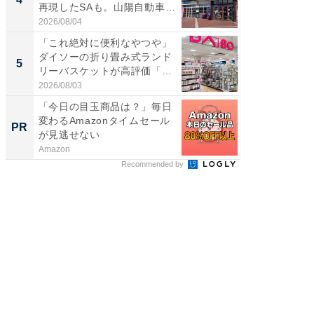
再現したSAも。山陽自動車
ど、夏限
道...
2026/08/04
2026/08/0
「これ絶対に便利なやつや」
【埼玉
ダイソーの折り畳み式ランド
「行田天
5
5
リーバスケットが高評価「使
は和の
わ...
が...
2026/08/03
2026/08/0
「今日の目玉商品は？」毎日
これが
変わるAmazonタイムセール
事例集
PR
PR
が見逃せない
Amazon
株式会社
Recommended by