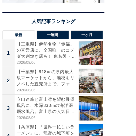
最新
一週間
一ヶ月
【三重県】伊勢名物「赤福」
【兵庫
の直営店に、全国唯一のコメ
ーメン
1
1
ダ大判焼き店も！ 東名阪・
再現した
伊...
道...
2026/08/06
2026/08/0
【千葉県】918㎡の県内最大
【三重
級マーケットから、廃校をリ
「鈴鹿天
2
2
ノベした直売所まで。ファ
は100
ー...
2026/08/06
2026/08/0
立山連峰と富山湾を望む展望
ステラ
風呂に、水深333mの海洋深
詰め放題
3
3
層水風呂。富山県の人気日
00円で「
帰...
2026/08/06
2026/08/0
【兵庫県】「世界一忙しいラ
「ミニオ
ーメン」に、龍野の城下町を
ッグ！ 
4
4