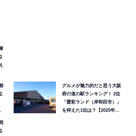
庫
位
え
都
グルメが魅力的だと思う大阪
位
府の道の駅ランキング！ 2位
「愛彩ランド（岸和田市）」
位
を抑えた1位は？【2025年調
査】
岡
位