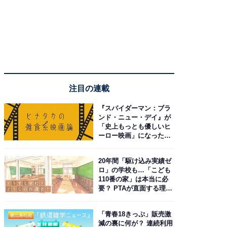
注目の連載
『スパイダーマン：ブラ
ンド・ニュー・デイ』が
「史上もっとも優しいヒ
ーロー映画」になった理
由。予習したい作品は？
20年間「駆け込み実績ゼ
ロ」の学校も…「こども
110番の家」は本当に必
要？ PTAが直面する理想
と現実
「青春18きっぷ」販売激
減の裏に何が？ 連続利用