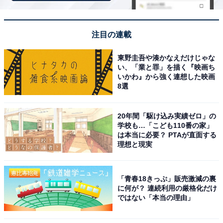
注目の連載
東野圭吾や湊かなえだけじゃな
い、「業と罪」を描く『映画ち
いかわ』から強く連想した映画
8選
20年間「駆け込み実績ゼロ」の
学校も…「こども110番の家」
は本当に必要？ PTAが直面する
理想と現実
こちらもおすすめ
「青春18きっぷ」販売激減の裏
に何が？ 連続利用の厳格化だけ
グルメが魅力的だと思う大阪府の道の駅ランキ
ではない「本当の理由」
ング！ 2位「愛彩ランド（岸和田市）」を抑え
た1位は？【2025年調査】