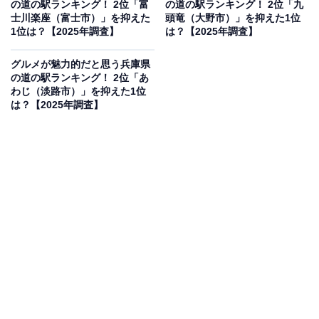
の道の駅ランキング！ 2位「富
の道の駅ランキング！ 2位「九
い」（40代女性／愛知県）、「地元の野菜や果物、乳製
士川楽座（富士市）」を抑えた
頭竜（大野市）」を抑えた1位
品などが揃い、体験型のグルメや軽食も楽しめます。家
1位は？【2025年調査】
は？【2025年調査】
族連れや観光客に人気で、地域の味を気軽に体験できる
グルメが魅力的だと思う兵庫県
点が魅力です」（30代女性／愛知県）などのコメントが
の道の駅ランキング！ 2位「あ
ありました。
わじ（淡路市）」を抑えた1位
は？【2025年調査】