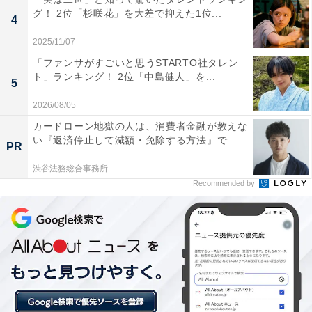
りの魚介類をその場で頂ける贅沢グルメは見逃せない」
グ！ 2位「杉咲花」を大差で抑えた1位...
4
（50代回答しない／大阪府）といった声がありました。
2025/11/07
「ファンサがすごいと思うSTARTO社タレン
※回答者のコメントは原文ママです
ト」ランキング！ 2位「中島健人」を...
5
2026/08/05
この記事の筆者：坂上 恵
All About ニュースの編集者。オールアバウトに入社後、
カードローン地獄の人は、消費者金融が教えな
い『返済停止して減額・免除する方法』で...
SNSトレンドにフォーカスした記事執筆やSEOライティ
PR
ングの経験を経て、のちにAll About ニュースチームのメ
渋谷法務総合事務所
ンバーに参入。現在は旅行・カルチャー・エンタメなど
Recommended by
を中心に企画編集を担当。東京都出身。居酒屋巡りとス
ポーツ観戦が生きがい。
5位までの全ランキング結果を見
次ページ
る