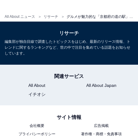
All About ニュース
リサーチ
グルメが魅力的な「京都府の道の駅」ランキング！ 2位「丹後王国『食のみやこ』」を抑えた1位は？【2025年調査】
リサーチ
編集部が独自目線で調査したトピックスをはじめ、最新のリリース情報、ト
レンドに関するランキングなど、世の中で注目を集めている話題をお知らせ
しています。
関連サービス
All About
All About Japan
イチオシ
サイト情報
会社概要
広告掲載
プライバシーポリシー
著作権・商標・免責事項