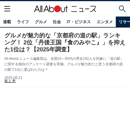
連載
ライフ
グルメ
社会
IT・ビジネス
エンタメ
リサ
グルメが魅力的な「京都府の道の駅」ランキ
ング！ 2位「丹後王国『食のみやこ』」を抑え
た1位は？【2025年調査】
All About ニュース編集部は、全国10～60代の男女192人を対象に「道の駅」
に関する独自のアンケート調査を実施。グルメが魅力的だと思う京都府の道
の駅で1位に選ばれたのは？
2025.08.21
坂上 恵