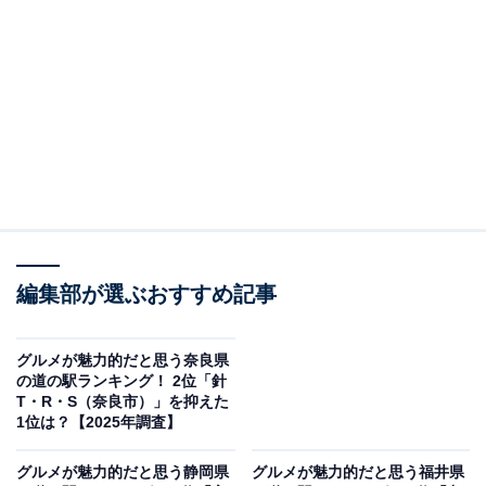
回答者の意見を集計したものであり、全体の意見を断定
的に示すものではありません
2位：丹後王国「食のみやこ」（京丹後市）／32票
2位は「丹後王国『食のみやこ』（京丹後市）」でし
た。西日本最大級の道の駅として知られ、広大な敷地内
に地元食材を使ったレストランやバーベキュー施設、農
産物直売所などが充実しています。丹後の味覚を存分に
楽しめるだけでなく、自然体験や動物とのふれあいもで
編集部が選ぶおすすめ記事
きる複合型の施設で、ファミリー層にも人気です。
グルメが魅力的だと思う奈良県
回答者からは「『日本最大級の道の駅』とも言われる規
の道の駅ランキング！ 2位「針
T・R・S（奈良市）」を抑えた
模で、地元食材を活かしたレストランやフードコートが
1位は？【2025年調査】
充実しています」（50代男性／東京都）、「賞を受賞し
たソーセージを食べたい。丹後クラフトビールを飲みた
グルメが魅力的だと思う静岡県
グルメが魅力的だと思う福井県