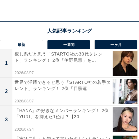
1位：舞鶴港とれとれセンター（舞鶴市）／40票
1位は「舞鶴港とれとれセンター（舞鶴市）」でした。
舞鶴港に水揚げされた新鮮な魚介類をその場で味わえる
最新
一週間
一ヶ月
市場スタイルの道の駅で、観光客や地元住民から高い支
癒し系だと思う「STARTO社の30代タレン
持を集めています。鮮魚コーナーでは好みの魚を選んで
ト」ランキング！ 2位「伊野尾慧」を...
1
調理してもらえるほか、すしや海鮮丼、干物など海の幸
2026/08/07
を使ったグルメが充実。港町ならではの活気と味わいが
魅力のスポットです。
世界で活躍できると思う「STARTO社の若手タ
レント」ランキング！ 2位「目黒蓮...
2
回答者のコメントを見ると「とれたてのお魚を、シンプ
2026/08/07
ルに品良く提供してくれそうで、行ってみたいです」
「HANA」の好きなメンバーランキング！ 2位
「YURI」を抑えた1位は？【20...
（50代女性／埼玉県）、「地元の港で陸揚げされたハマ
3
チやサザエなどの魚介類をその場で料理してくれます」
2026/07/24
（60代男性／兵庫県）、「舞鶴港から水揚げされたばか
「実は二世」と知って驚いたタレントランキン