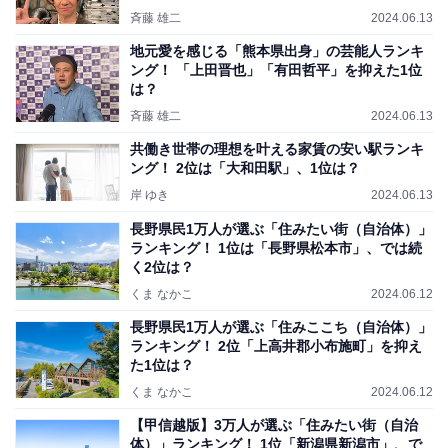
斉藤 雄二
2024.06.13
地元愛を感じる「熊本県出身」の芸能人ランキ
ング！ 「上田晋也」「有田哲平」を抑えた1位
は？
斉藤 雄二
2024.06.13
共働き世帯の理想を叶える家賃の安い駅ランキ
ング！ 2位は「大和田駅」、1位は？
岸 ゆき
2024.06.13
長野県民1万人が選ぶ「住みたい街（自治体）」
ランキング！ 1位は「長野県松本市」、では続
く2位は？
くま なかこ
2024.06.12
長野県民1万人が選ぶ「住みここち（自治体）」
ランキング！ 2位「上高井郡小布施町」を抑え
た1位は？
くま なかこ
2024.06.12
【甲信越版】3万人が選ぶ「住みたい街（自治
体）」ランキング！ 1位「新潟県新潟市」、で