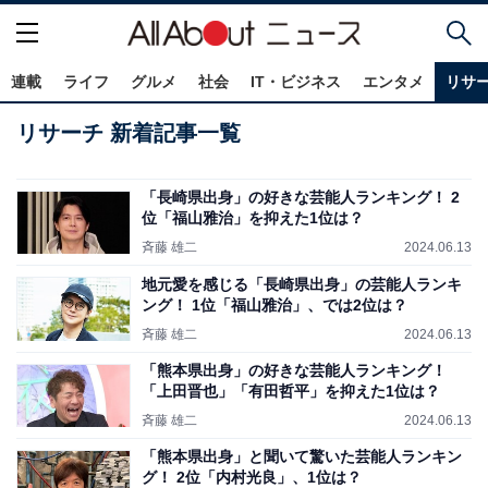
連載
ライフ
グルメ
社会
IT・ビジネス
エンタメ
リサ
リサーチ 新着記事一覧
「長崎県出身」の好きな芸能人ランキング！ 2
位「福山雅治」を抑えた1位は？
斉藤 雄二
2024.06.13
地元愛を感じる「長崎県出身」の芸能人ランキ
ング！ 1位「福山雅治」、では2位は？
斉藤 雄二
2024.06.13
「熊本県出身」の好きな芸能人ランキング！
「上田晋也」「有田哲平」を抑えた1位は？
斉藤 雄二
2024.06.13
「熊本県出身」と聞いて驚いた芸能人ランキン
グ！ 2位「内村光良」、1位は？