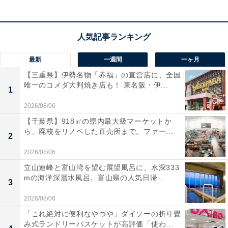
最新
一週間
一ヶ月
【三重県】伊勢名物「赤福」の直営店に、全国
唯一のコメダ大判焼き店も！ 東名阪・伊...
1
2026/08/06
【千葉県】918㎡の県内最大級マーケットか
ら、廃校をリノベした直売所まで。ファー...
2
2026/08/06
立山連峰と富山湾を望む展望風呂に、水深333
mの海洋深層水風呂。富山県の人気日帰...
3
2026/08/06
「これ絶対に便利なやつや」ダイソーの折り畳
み式ランドリーバスケットが高評価「使わ...