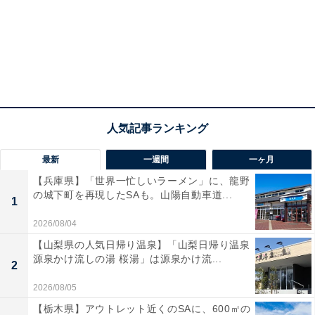
最新
一週間
一ヶ月
【兵庫県】「世界一忙しいラーメン」に、龍野
の城下町を再現したSAも。山陽自動車道...
1
2026/08/04
【山梨県の人気日帰り温泉】「山梨日帰り温泉
源泉かけ流しの湯 桜湯」は源泉かけ流...
2
2026/08/05
【栃木県】アウトレット近くのSAに、600㎡の