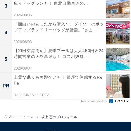
広々ドッグランも！ 東北自動車道の...
3
2026/08/05
「面白いのあったから購入〜」ダイソーのポッ
プアップランドリーバッグが話題。“さま...
4
2026/08/03
【羽田空港周辺】夏季プールは大人450円＆24
時間営業の天然温泉も！ コスパ抜群...
5
2026/08/04
上質な眠りも美髪ケアも！ 銀座で体感するRe
Fa
PR
ReFa GINZA on CREA
Recommended by
All About ニュース
坂上 恵のプロフィール