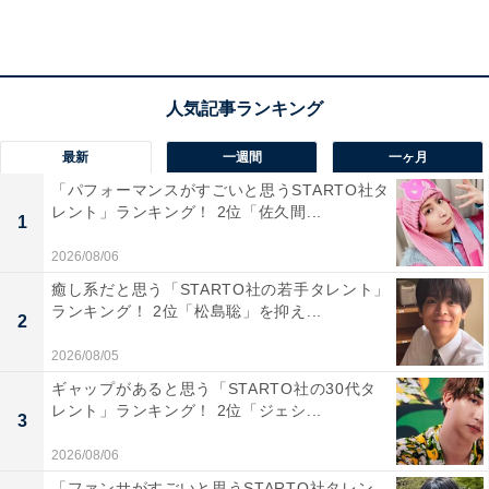
ぴったり。地元の特産品や郷土料理も楽しめ、文化と自
然を同時に味わえる」（60代男性／広島県）、「神話の
ふるさとに抱かれた“祈りと神秘の道の駅”で、年の終わ
りと始まりを、神々の気配と荘厳な自然に包まれて迎え
るにはぴったりの場所だから」（50代男性／広島県）、
最新
一週間
一ヶ月
「自然豊かな山あいの絶景と、神話の里・高千穂峡など
「パフォーマンスがすごいと思うSTARTO社タ
の観光スポットが楽しめる地域の道の駅です。冬でも澄
レント」ランキング！ 2位「佐久間...
1
んだ空気と峡谷の景観を味わいながら休憩でき、年末年
2026/08/06
始のドライブにピッタリのロケーション」（50代男性／
癒し系だと思う「STARTO社の若手タレント」
千葉県）といった声が集まりました。
ランキング！ 2位「松島聡」を抑え...
2
2026/08/05
ギャップがあると思う「STARTO社の30代タ
レント」ランキング！ 2位「ジェシ...
3
2026/08/06
「ファンサがすごいと思うSTARTO社タレン