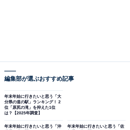
この記事の執筆者：
坂上 恵
All About ニュースの編集者。オールアバウトに入社後、SNSトレン
ドにフォーカスした記事執筆やSEOライティングの経験を経て、の
ちにAll About ニュースチームのメンバーに加入。現在は旅行・カル
...続きを読む
チャー・エンタメなどを中心に企画編集を担当。東京都出身。居酒
屋巡りとスポーツ観戦が生きがい。
調査概要
編集部が選ぶおすすめ記事
調査期間：2025年12月17日
調査方法：インターネット調査
調査対象：全国10〜60代の男女250人
年末年始に行きたいと思う「大
分県の道の駅」ランキング！ 2
位「原尻の滝」を抑えた1位
※本調査は全国250人を対象に実施したもので、結
は？【2025年調査】
果は回答者の意見を集計したものであり、全体の意
年末年始に行きたいと思う「沖
年末年始に行きたいと思う「佐
見を断定的に示すものではありません