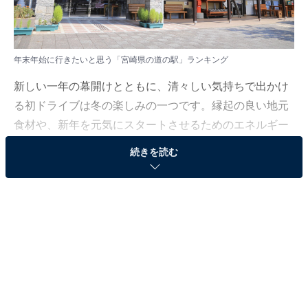
年末年始に行きたいと思う「宮崎県の道の駅」ランキング
新しい一年の幕開けとともに、清々しい気持ちで出かけ
る初ドライブは冬の楽しみの一つです。縁起の良い地元
食材や、新年を元気にスタートさせるためのエネルギー
をもらえるような場所をご紹介します。
続きを読む
All About ニュース編集部では、2025年12月17日の期
間、全国10〜60代の男女250人を対象に、道の駅に関す
るアンケートを実施しました。その中から、年末年始に
行きたいと思う「宮崎県の道の駅」ランキングの結果を
ご紹介します。
＞9位までの全ランキング結果を見る