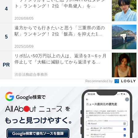
ト」ランキング！ 2位「中島健人」を...
4
2026/08/05
遠方からでも行きたいと思う「三重県の道の
駅」ランキング！ 2位「飯高」を抑えた1...
5
2025/10/09
リボ払い50万円以上の人は、返済を3～6ヶ月
1位：フェニックス（宮崎市）／57票
停止して『大幅に減額してから返済する...
PR
渋谷法務総合事務所
1位は、宮崎を代表する景勝地・日南海岸にある「フェ
Recommended by
ニックス」でした。国道220号沿いにあり、目の前に広
がる太平洋と「鬼の洗濯板」と呼ばれる独特の波状岩の
コントラストが絶景です。南国ムード漂うヤシの木が並
ぶ景色は、年末年始でも暖かな太陽を感じさせてくれま
す。名物のプレミアムソフトクリームを片手に水平線を
眺める時間は、最高のリフレッシュになること間違いあ