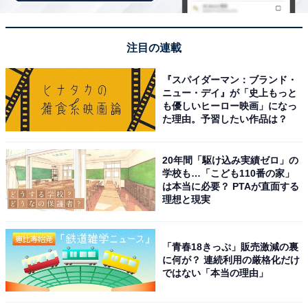
りません。
回答者からは「海を眺めながら軽食を楽しむことができ
注目の連載
るから」（40代女性／神奈川県）、「宮崎・日南海岸沿
いの代表的な道の駅で、太平洋のパノラマビューとフェ
『スパイダーマン：ブランド・
ニュー・デイ』が「史上もっと
ニックスの並木・海の絶景が大きな魅力です。物産館で
も優しいヒーロー映画」になっ
は南国フルーツやマンゴー関連商品、地元グルメも楽し
た理由。予習したい作品は？
めるからです」（40代女性／埼玉県）、「どこまでも続
く青い海と鬼の洗濯板を眺め、南国特有の明るい空気感
20年間「駆け込み実績ゼロ」の
学校も…「こども110番の家」
の中で新年をポジティブな気持ちでスタートさせたいか
は本当に必要？ PTAが直面する
ら」（60代男性／埼玉県）といった声が集まりました。
理想と現実
※回答者からのコメントは原文ママです
「青春18きっぷ」販売激減の裏
に何が？ 連続利用の厳格化だけ
ではない「本当の理由」
次ページ
9位までのランキング結果を見る