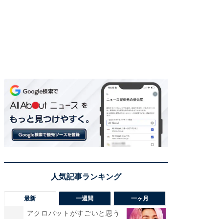
最新
一週間
一ヶ月
アクロバットがすごいと思う
癒し系だ