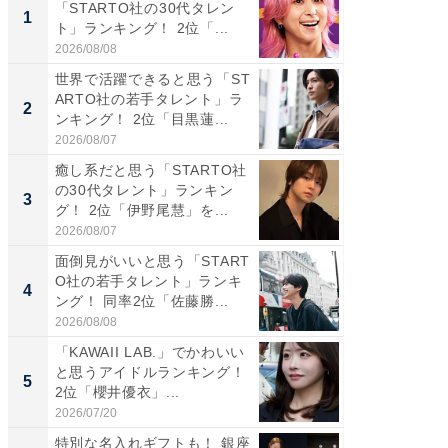
「STARTO社の30代タレン
の若手
1
1
ト」ランキング！ 2位「...
グ！ 2
2026/08/08
2026/08/0
世界で活躍できると思う「ST
癒し系だ
ARTO社の若手タレント」ラ
の30代
2
2
ンキング！ 2位「目黒蓮...
グ！ 2
2026/08/07
2026/08/0
癒し系だと思う「STARTO社
「パフ
の30代タレント」ランキン
思うST
3
3
グ！ 2位「伊野尾慧」を...
ンキング
2026/08/07
2026/08/0
面倒見がいいと思う「START
ギャップ
O社の若手タレント」ランキ
RTO社
4
4
ング！ 同率2位「佐藤勝...
キング！
2026/08/08
2026/08/0
「KAWAII LAB.」でかわいい
世界で活
と思うアイドルランキング！
ARTO
5
5
2位「櫻井優衣」...
ンキング
2026/07/20
2026/08/0
特別な名入れギフトも！ 銀座
「持ち家