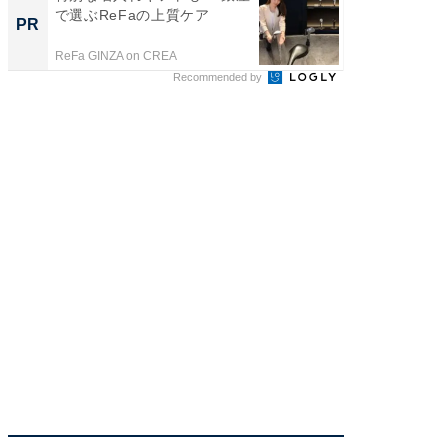
で選ぶReFaの上質ケア
知って
PR
PR
ReFa GINZA on CREA
イエウー
Recommended by