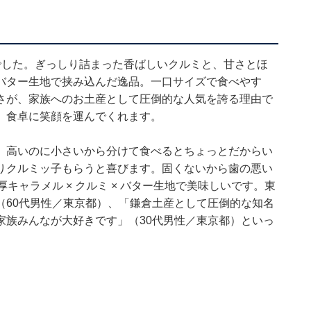
でした。ぎっしり詰まった香ばしいクルミと、甘さとほ
バター生地で挟み込んだ逸品。一口サイズで食べやす
さが、家族へのお土産として圧倒的な人気を誇る理由で
、食卓に笑顔を運んでくれます。
。高いのに小さいから分けて食べるとちょっとだからい
りクルミッ子もらうと喜びます。固くないから歯の悪い
キャラメル × クルミ × バター生地で美味しいです。東
（60代男性／東京都）、「鎌倉土産として圧倒的な知名
家族みんなが大好きです」（30代男性／東京都）といっ