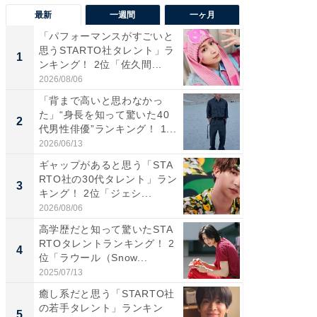
最新
一週間
一ヶ月
「パフォーマンスがすごいと
「癒し系
思うSTARTO社タレント」ラ
タレント
1
1
ンキング！ 2位「佐久間...
「井ノ原
2026/08/06
2026/08/0
「背まで高いと思わなかっ
癒し系だ
た」“身長を知って驚いた40
の若手
2
2
代男性俳優”ランキング！ 1...
グ！ 2
2026/06/13
2026/08/0
ギャップがあると思う「STA
ギャップ
RTO社の30代タレント」ラン
RTO社
3
3
キング！ 2位「ジェシ...
キング！
2026/08/06
2026/08/0
高学歴だと知って驚いたSTA
「世界で
RTOタレントランキング！ 2
ARTO
4
4
位「ラウール（Snow...
グ！ 2
2025/07/13
2026/08/0
癒し系だと思う「STARTO社
身長を知
の若手タレント」ランキン
性俳優」
5
5