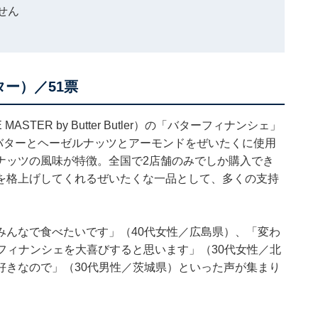
せん
ー）／51票
TER by Butter Butler）の「バターフィナンシェ」
P.バターとヘーゼルナッツとアーモンドをぜいたくに使用
ナッツの風味が特徴。全国で2店舗のみでしか購入でき
を格上げしてくれるぜいたくな一品として、多くの支持
みんなで食べたいです」（40代女性／広島県）、「変わ
フィナンシェを大喜びすると思います」（30代女性／北
好きなので」（30代男性／茨城県）といった声が集まり