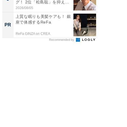
グ！ 2位「松島聡」を抑え...
「鈴木
倒...
2026/08/05
2026/08/0
上質な眠りも美髪ケアも！ 銀
シェア別荘
座で体感するReFa
wners
PR
PR
ReFa GINZA on CREA
COCO VIL
Recommended by