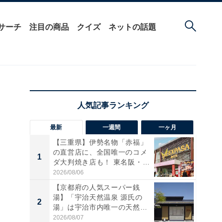
サーチ
注目の商品
クイズ
ネットの話題
し
最新
一週間
一ヶ月
ン
【三重県】伊勢名物「赤福」
の直営店に、全国唯一のコメ
1
1
ダ大判焼き店も！ 東名阪・
伊...
2026/08/06
【京都府の人気スーパー銭
湯】「宇治天然温泉 源氏の
2
2
湯」は宇治市内唯一の天然温
泉と...
2026/08/07