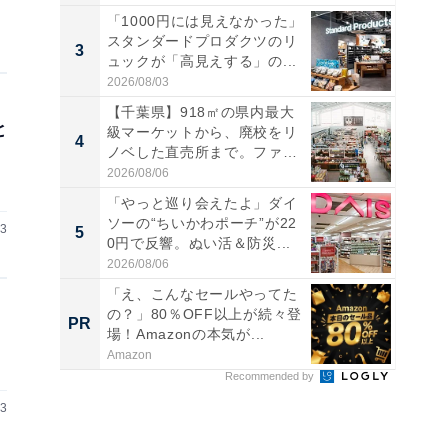
「1000円には見えなかった」
スタンダードプロダクツのリ
3
3
ュックが「高見えする」の...
2026/08/03
【千葉県】918㎡の県内最大
と
級マーケットから、廃校をリ
4
4
ノベした直売所まで。ファ
ー...
2026/08/06
「やっと巡り会えたよ」ダイ
ソーの“ちいかわポーチ”が22
13
5
5
0円で反響。ぬい活＆防災...
2026/08/06
「え、こんなセールやってた
の？」80％OFF以上が続々登
PR
PR
場！Amazonの本気が...
Amazon
Recommended by
13