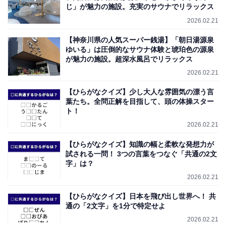
じ」が魅力の施設。充実のサウナでリラックス
2026.02.21
【神奈川県の人気スーパー銭湯】「朝日湯源泉
ゆいる」は圧倒的なサウナ体験と琥珀色の源泉
が魅力の施設。超深水風呂でリラックス
2026.02.21
【ひらがなクイズ】少し大人な雰囲気の漂う言
葉たち。全問正解を目指して、頭の体操スター
ト！
2026.02.21
【ひらがなクイズ】知識の幅と柔軟な発想力が
試される一問！ 3つの言葉をつなぐ「共通の2文
字」は？
2026.02.21
【ひらがなクイズ】日本を飛び出し世界へ！ 共
通の「2文字」を1分で特定せよ
2026.02.21