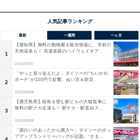
最新
一週間
一ヶ月
【愛知県】無料の動物園＆観光牧場に、市初の
天然温泉も！ 高速道路のハイウェイオア...
1
2026/08/07
「やっと巡り会えたよ」ダイソーの“ちいかわ
ポーチ”が220円で反響。ぬい活＆防災...
2
2026/08/06
【鹿児島県】桜島を望む駅ビルの大観覧車に、
無料の駅ナカ足湯も！ 駅ナカ・駅直結ス...
3
2026/08/08
「面白いのあったから購入〜」ダイソーのポッ
プアップランドリーバッグが話題。“さま...
4