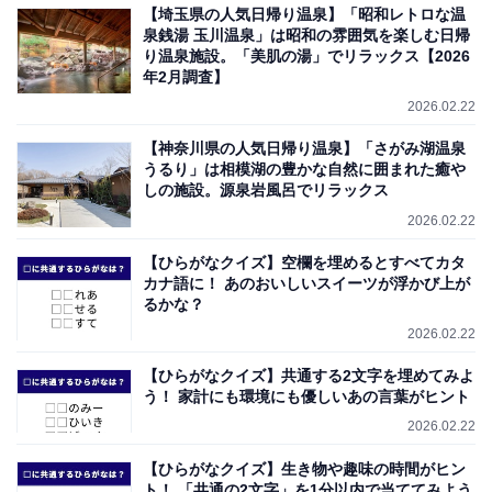
【埼玉県の人気日帰り温泉】「昭和レトロな温
泉銭湯 玉川温泉」は昭和の雰囲気を楽しむ日帰
り温泉施設。「美肌の湯」でリラックス【2026
年2月調査】
2026.02.22
【神奈川県の人気日帰り温泉】「さがみ湖温泉
うるり」は相模湖の豊かな自然に囲まれた癒や
しの施設。源泉岩風呂でリラックス
2026.02.22
【ひらがなクイズ】空欄を埋めるとすべてカタ
カナ語に！ あのおいしいスイーツが浮かび上が
るかな？
2026.02.22
【ひらがなクイズ】共通する2文字を埋めてみよ
う！ 家計にも環境にも優しいあの言葉がヒント
2026.02.22
【ひらがなクイズ】生き物や趣味の時間がヒン
ト！ 「共通の2文字」を1分以内で当ててみよう