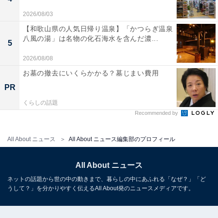
2026/08/03
【和歌山県の人気日帰り温泉】「かつらぎ温泉
八風の湯」は名物の化石海水を含んだ濃...
5
2026/08/08
お墓の撤去にいくらかかる？墓じまい費用
PR
くらしの話題
Recommended by
All About ニュース
All About ニュース編集部のプロフィール
All About ニュース
ネットの話題から世の中の動きまで、暮らしの中にあふれる「なぜ？」「ど
うして？」を分かりやすく伝えるAll About発のニュースメディアです。