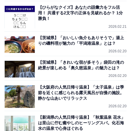
【ひらがなクイズ】あなたの語彙力をフル活
用！ 共通する2文字の正体を見破れるか？ 1分
勝負！
2026.02.21
【茨城県】「おいしい魚介もありそうで」湯上
りの磯料理が魅力の「平潟港温泉」とは？
2026.02.20
【茨城県】「きれいな宿が多そう」袋田の滝の
絶景が楽しめる「奥久慈温泉」の魅力とは？
2026.02.20
【大阪府の人気日帰り温泉】「太子温泉」は季
節を近くに感じられる露天風呂が自慢の施設。
静かな山あいでリラックス
2026.02.20
【新潟県の人気日帰り温泉】「秋葉温泉 花水」
は里山に佇む癒やしのヒーリングスパ。化石海
水の温泉で心身ほぐれる