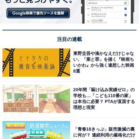
こちらもおすすめ
一日遊べる「温泉テーマパーク」ランキング！
注目の連載
2位は「箱根小涌園ユネッサン」、では1位は？
東野圭吾や湊かなえだけじゃな
い、「業と罪」を描く『映画ち
いかわ』から強く連想した映画
8選
20年間「駆け込み実績ゼロ」の
学校も…「こども110番の家」
は本当に必要？ PTAが直面する
1
2
理想と現実
「青春18きっぷ」販売激減の裏
に何が？ 連続利用の厳格化だけ