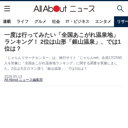
連載
ライフ
グルメ
社会
IT・ビジネス
エンタメ
リサ
一度は行ってみたい「全国あこがれ温泉地」
ランキング！ 2位は山形「銀山温泉」、では1
位は？
「じゃらんリサーチセンター」は、旅行サイト「じゃらんnet」会員1万2595
人を対象に「全国あこがれ温泉地ランキング」に関する調査を実施しまし
た。2位は大正ロマン漂う「銀山温泉」、では1位は？
2026.05.13
All About ニュース編集部