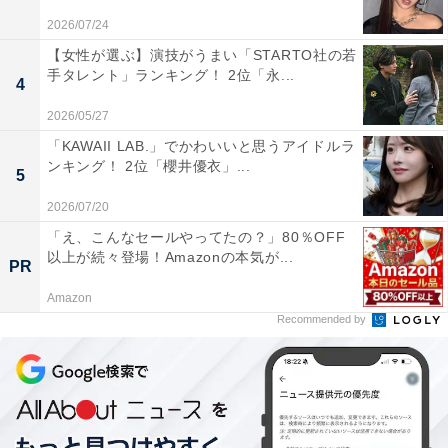
「All About ニュース」は、ネットの話題から世の中の動きまで、暮
らしの中にあふれる「なぜ？」「どうして？」を分かりやすく伝え
2026/07/24
るAll About発のニュースメディアです。お金や仕事、恋愛、ITに関
...続きを読む
【女性が選ぶ】演技がうまい「STARTO社の若
する疑問に対して専門家が分かりやすく回答するほか、エンタメ情
手タレント」ランキング！ 2位「永...
4
報やSNSで話題のトピックスを紹介しています。
2026/05/27
50位までの全ランキング結果を見
次ページ
「KAWAII LAB.」でかわいいと思うアイドルラ
る
ンキング！ 2位「櫻井優衣」...
5
2026/07/20
「え、こんなセールやってたの？」80％OFF
以上が続々登場！Amazonの本気が...
PR
Amazon
Recommended by