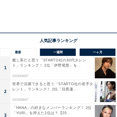
1位は、前年の6位から大きく順位を上げた、大分県の
「由布院温泉」でした。
圧倒的な知名度と洗練された街の雰囲気が高く評価され
ました。温泉の効能や豊かな泉質への興味に加え、由布
岳を望む美しい自然環境もあこがれの対象として多くの
支持を集めています。
最新
一週間
一ヶ月
癒し系だと思う「STARTO社の30代タレン
あわせて読みたい
ト」ランキング！ 2位「伊野尾慧」を...
1
おすすめしたい「穴場温泉地」ランキング！
2位は北海道「ぬかびら源泉郷」、では1位
2026/08/07
は？
世界で活躍できると思う「STARTO社の若手タ
レント」ランキング！ 2位「目黒蓮...
2
2026/08/07
この記事の執筆者：
All About ニュース編集
部
「HANA」の好きなメンバーランキング！ 2位
「YURI」を抑えた1位は？【20...
3