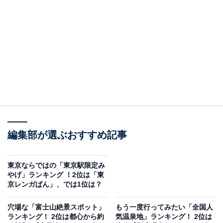
回答者の約8割が「街の雰囲気が良さそうだから」とい
う理由を挙げています。大正ロマン漂う景観や豊かな自
然、そして全国的な知名度が相まって、多くの人が一度
は訪れたいと願う絶景の温泉地となっています。
編集部が選ぶおすすめ記事
東京ならではの「東京駅限定み
やげ」ランキング ！2位は「東
京レンガぱん」、では1位は？
穴場な「富士山絶景スポット」
もう一度行ってみたい「全国人
ランキング！ 2位は都心から約
気温泉地」ランキング！ 2位は