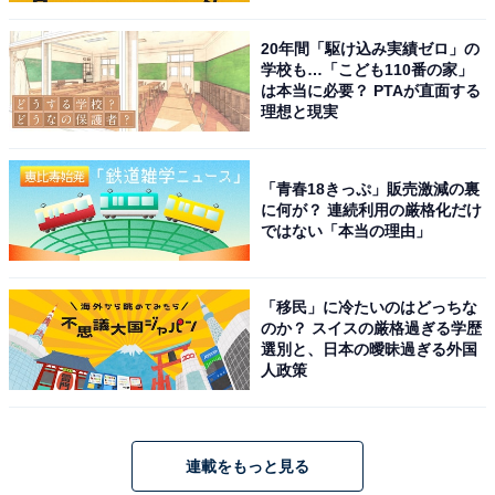
20年間「駆け込み実績ゼロ」の
学校も…「こども110番の家」
は本当に必要？ PTAが直面する
理想と現実
「青春18きっぷ」販売激減の裏
に何が？ 連続利用の厳格化だけ
ではない「本当の理由」
「移民」に冷たいのはどっちな
のか？ スイスの厳格過ぎる学歴
選別と、日本の曖昧過ぎる外国
人政策
連載をもっと見る