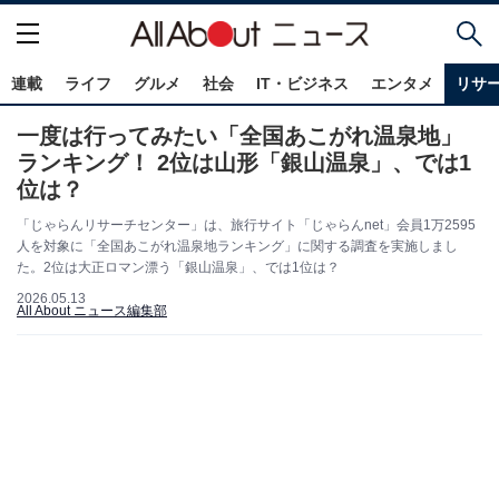
連載
ライフ
グルメ
社会
IT・ビジネス
エンタメ
リサ
一度は行ってみたい「全国あこがれ温泉地」
ランキング！ 2位は山形「銀山温泉」、では1
位は？
「じゃらんリサーチセンター」は、旅行サイト「じゃらんnet」会員1万2595
人を対象に「全国あこがれ温泉地ランキング」に関する調査を実施しまし
た。2位は大正ロマン漂う「銀山温泉」、では1位は？
2026.05.13
All About ニュース編集部