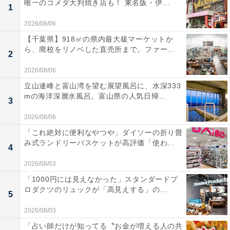
唯一のコメダ大判焼き店も！ 東名阪・伊...
1
2026/08/06
【千葉県】918㎡の県内最大級マーケットか
ら、廃校をリノベした直売所まで。ファー...
2
2026/08/06
立山連峰と富山湾を望む展望風呂に、水深333
mの海洋深層水風呂。富山県の人気日帰...
3
2026/08/06
「これ絶対に便利なやつや」ダイソーの折り畳
み式ランドリーバスケットが高評価「使わ...
4
2026/08/03
「1000円には見えなかった」スタンダードプ
ロダクツのリュックが「高見えする」の...
5
2026/08/03
「占い師だけが知ってる〝お金が増える人の共