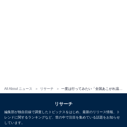
All About ニュース
リサーチ
一度は行ってみたい「全国あこがれ温泉地」ランキング！ 2位は山形「銀山温泉」、では1位は？
リサーチ
編集部が独自目線で調査したトピックスをはじめ、最新のリリース情報、ト
レンドに関するランキングなど、世の中で注目を集めている話題をお知らせ
しています。