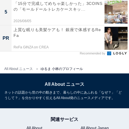
「15分で完成してめちゃ楽しかった」3COINS
の「モールドールトレカケースキッ...
5
2026/08/05
上質な眠りも美髪ケアも！ 銀座で体感するRe
Fa
PR
ReFa GINZA on CREA
Recommended by
All About ニュース
ゆるま 小林のプロフィール
All About ニュース
ネットの話題から世の中の動きまで、暮らしの中にあふれる「なぜ？」「ど
うして？」を分かりやすく伝えるAll About発のニュースメディアです。
関連サービス
All About
All About Japan