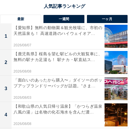
最新
一週間
一ヶ月
【愛知県】無料の動物園＆観光牧場に、市初の
天然温泉も！ 高速道路のハイウェイオア...
1
2026/08/07
【鹿児島県】桜島を望む駅ビルの大観覧車に、
無料の駅ナカ足湯も！ 駅ナカ・駅直結ス...
2
2026/08/08
「面白いのあったから購入〜」ダイソーのポッ
プアップランドリーバッグが話題。“さま...
3
2026/08/03
【和歌山県の人気日帰り温泉】「かつらぎ温泉
八風の湯」は名物の化石海水を含んだ濃...
4
2026/08/08