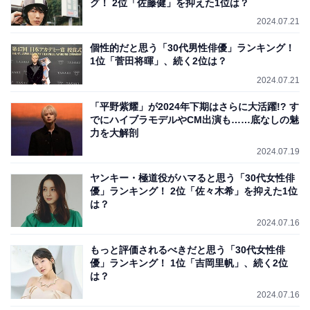
グ！ 2位「佐藤健」を抑えた1位は？
2024.07.21
個性的だと思う「30代男性俳優」ランキング！
1位「菅田将暉」、続く2位は？
2024.07.21
「平野紫耀」が2024年下期はさらに大活躍!? す
でにハイブラモデルやCM出演も……底なしの魅
力を大解剖
2024.07.19
ヤンキー・極道役がハマると思う「30代女性俳
優」ランキング！ 2位「佐々木希」を抑えた1位
は？
2024.07.16
もっと評価されるべきだと思う「30代女性俳
優」ランキング！ 1位「吉岡里帆」、続く2位
は？
2024.07.16