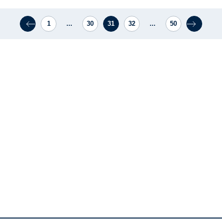
1
...
30
31
32
...
50