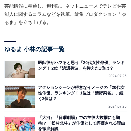
芸能情報に精通し、週刊誌、ネットニュースでテレビや芸
能人に関するコラムなどを執筆。編集プロダクション「ゆ
るま」を立ち上げる。
ゆるま 小林の記事一覧
医師役がハマると思う「20代女性俳優」ランキ
ング！ 2位「浜辺美波」を抑えた1位は？
2024.07.25
アクションシーンが得意なイメージの「20代女
性俳優」ランキング！ 1位は「清野菜名」、続
く2位は？
2024.07.25
『大河』『日曜劇場』での主役大抜擢にも期
待!? 「松村北斗」が俳優として評価される理由
を徹底解説