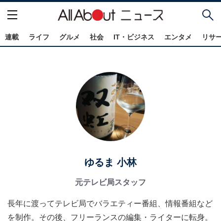
連載
ライフ
グルメ
社会
IT・ビジネス
エンタメ
リサ
ゆるま 小林
元テレビ局スタッフ
長年に渡ってテレビ局でバラエティー番組、情報番組など
を制作。その後、フリーランスの編集・ライターに転身。