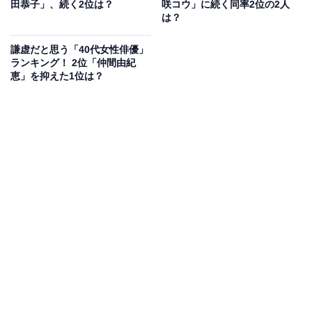
田恭子」、続く2位は？
咲コウ」に続く同率2位の2人
た。
は？
謙虚だと思う「40代女性俳優」
ランキング！ 2位「仲間由紀
恵」を抑えた1位は？
レンタネコ[DVD]
Amazonで見る