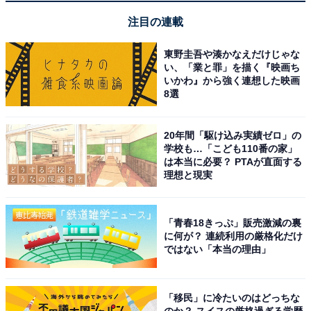
pic.twitter.com/z2bKOQeaDc
注目の連載
— 映画『あまろっく』公式 (@amalock_movie)
February 14, 2024
東野圭吾や湊かなえだけじゃな
い、「業と罪」を描く『映画ち
いかわ』から強く連想した映画
1位には、江口のりこさんが選ばれました。江口さん
8選
は、2000年に劇団「東京乾電池」へ入団した経歴を持
ち、主に舞台を中心に活動。2002年には『金融破滅ニッ
20年間「駆け込み実績ゼロ」の
学校も…「こども110番の家」
ポン 桃源郷の人々』で映画デビューし、その後はさまざ
は本当に必要？ PTAが直面する
まな映画やドラマに出演します。
理想と現実
個性的な演技ができる俳優として評価され、ドラマ『時
「青春18きっぷ」販売激減の裏
効警察』シリーズ（テレビ朝日系）、『コウノドリ』
に何が？ 連続利用の厳格化だけ
（TBS系）などに参加。映画作品は出演本数が多く、シ
ではない「本当の理由」
リアスからコメディまで演じられる俳優で、名バイプレ
ーヤーとして活躍中です。2024年には、主演を務めるド
「移民」に冷たいのはどっちな
ラマ『ソロ活女子のススメ4』（テレビ東京系）が放送
のか？ スイスの厳格過ぎる学歴