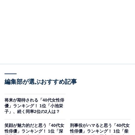
気を集めながら、映画『タイムレスメロディ』で俳優デ
ビューを果たします。
個性的な映画に出演することが多い俳優で、2003年には
初の主演映画『blue』の演技が認められて「第24回モス
クワ国際映画祭」で最優秀女優賞を獲得。その後も、映
画『めがね』『レンタネコ』、ドラマでは『アンナチュ
ラル』『凪のお暇』（ともにTBS系）、『大豆田とわ子
と三人の元夫』（関西テレビ・フジテレビ系）などに参
編集部が選ぶおすすめ記事
加し、名バイプレイヤーとして活躍します。
回答者からは、「独特のオーラやファッションで自分を
将来が期待される「40代女性俳
優」ランキング！ 1位「小池栄
持っていそう」（40代女性／愛知県）、「個性的で演技
子」、続く同率2位の2人は？
も上手い上に、少女のような透明感がある」（50代女性
／埼玉県）、「一度見たら忘れない顔と存在感をもって
笑顔が魅力的だと思う「40代女
刑事役がハマると思う「40代女
性俳優」ランキング！ 1位「深
性俳優」ランキング！ 1位「柴
いる」（40代女性／東京都）などの意見が寄せられまし