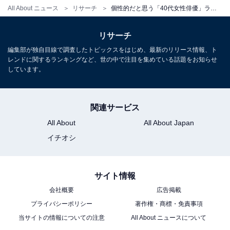
All About ニュース
リサーチ
個性的だと思う「40代女性俳優」ランキング！ 1位「江口のりこ」、続く2位は？
ビや芸能人に関するコラムなどを執筆。編集プロダクシ
ョン「ゆるま」を立ち上げる。
リサーチ
編集部が独自目線で調査したトピックスをはじめ、最新のリリース情報、ト
レンドに関するランキングなど、世の中で注目を集めている話題をお知らせ
しています。
関連サービス
All About
All About Japan
イチオシ
ソロ活女子のススメ ドラマ公式ガイド
サイト情報
Amazonで見る
会社概要
広告掲載
プライバシーポリシー
著作権・商標・免責事項
当サイトの情報についての注意
All About ニュースについて