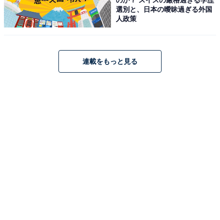
され、8月30日には映画『愛に乱暴』が公開予定となっ
選別と、日本の曖昧過ぎる外国
人政策
ています。
回答者からは、「演技力が素晴らしくて、涼やかで個性
連載をもっと見る
的な美人さんだから」（40代女性／神奈川県）、「飄々
としていてクールな感じがかっこよくて、存在や雰囲気
が他にはいない感じ」（20代女性／群馬県）、「劇団で
長く舞台に立っていた経験やバックボーンがある」（40
代女性／東京都）などの意見が寄せられました。
※回答者コメントは原文ママです
この記事の筆者：ゆるま 小林 プロフィール
長年に渡ってテレビ局でバラエティー番組、情報番組な
どを制作。その後、フリーランスの編集・ライターに転
身。芸能情報に精通し、週刊誌、ネットニュースでテレ