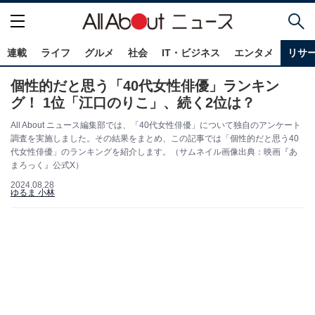
連載
ライフ
グルメ
社会
IT・ビジネス
エンタメ
リサ
個性的だと思う「40代女性俳優」ランキン
グ！ 1位「江口のりこ」、続く2位は？
All About ニュース編集部では、「40代女性俳優」について独自のアンケート
調査を実施しました。その結果をまとめ、この記事では「個性的だと思う40
代女性俳優」のランキングを紹介します。（サムネイル画像出典：映画『あ
まろっく』公式X）
2024.08.28
ゆるま 小林