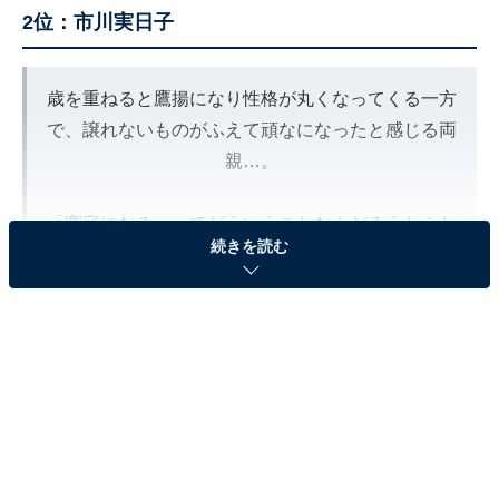
2位：市川実日子
歳を重ねると鷹揚になり性格が丸くなってくる一方
で、譲れないものがふえて頑なになったと感じる両
親…。
「寛容になる」ってどういうことなんだろうとふと
続きを読む
考えます。
#atable
pic.twitter.com/zdWQlz372M
— 【公式】水曜ドラマ23「À Table！〜ノスタルジ
ックな休日〜」BS松竹東急 (@BS260_drama)
July 25, 2024
2位は、市川実日子さんでした。市川さんは、1994年か
ら雑誌『オリーブ』（マガジンハウス）の専属モデルを
担当。主にハイファッション系の雑誌でモデルとして人