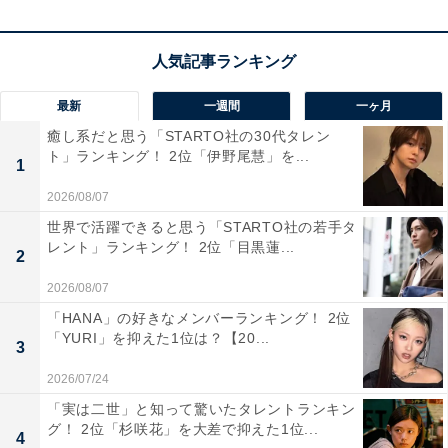
市川実日子さんの商品をAmazonで見る
最新
一週間
一ヶ月
癒し系だと思う「STARTO社の30代タレン
ト」ランキング！ 2位「伊野尾慧」を...
1
2026/08/07
世界で活躍できると思う「STARTO社の若手タ
レント」ランキング！ 2位「目黒蓮...
2
2026/08/07
「HANA」の好きなメンバーランキング！ 2位
「YURI」を抑えた1位は？【20...
3
2026/07/24
「実は二世」と知って驚いたタレントランキン
グ！ 2位「杉咲花」を大差で抑えた1位...
4