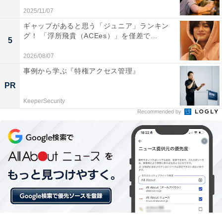
2025/11/07
1位：江口のりこ
ギャップがあると思う「ジュニア」ランキン
グ！ 「浮所飛貴（ACEes）」を僅差で...
5
映画『
#あまろっく
』?
2026/08/07
事例から学ぶ『特権アクセス管理』
?近松優子
PR
┗┓
KeeperSecurity
#江口のりこ
Recommended by
リストラされてニートになった
39歳独身の娘
………………
監督
#中村和宏
?4/12(金)兵庫県先行、
4/19(金)新宿ピカデリー他全国公開