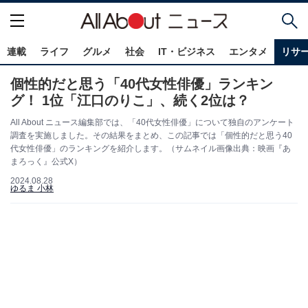
連載
ライフ
グルメ
社会
IT・ビジネス
エンタメ
リサ
個性的だと思う「40代女性俳優」ランキン
グ！ 1位「江口のりこ」、続く2位は？
All About ニュース編集部では、「40代女性俳優」について独自のアンケート
調査を実施しました。その結果をまとめ、この記事では「個性的だと思う40
代女性俳優」のランキングを紹介します。（サムネイル画像出典：映画『あ
まろっく』公式X）
2024.08.28
ゆるま 小林