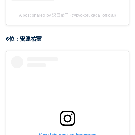
A post shared by 深田恭子 (@kyokofukada_official)
6位：安達祐実
View this post on Instagram