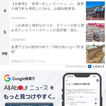
【兵庫県】「世界一忙しいラーメン」に、龍野
の城下町を再現したSAも。山陽自動車道...
4
2026/08/04
「これ絶対に便利なやつや」ダイソーの折り畳
み式ランドリーバスケットが高評価「使わ...
5
2026/08/03
金運下げるの絶対やめて！9割が知らない“貯金
術”
PR
合同会社デジタルファーム
Recommended by