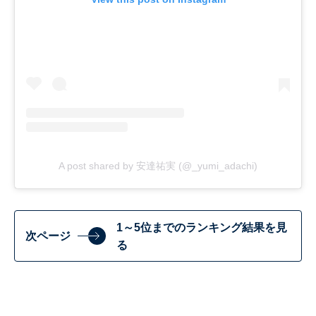
A post shared by 安達祐実 (@_yumi_adachi)
1～5位までのランキング結果を見
次ページ
る