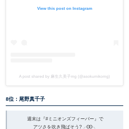
View this post on Instagram
A post shared by 麻生久美子mg (@asokumikomg)
8位：尾野真千子
週末は『
#ミニオンズフィーバー
』で
アツさを吹き飛ばそう?╭Ꙭ╮