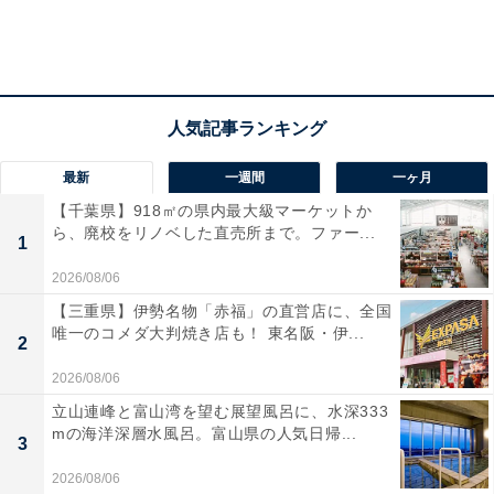
最新
一週間
一ヶ月
【千葉県】918㎡の県内最大級マーケットか
ら、廃校をリノベした直売所まで。ファー...
1
2026/08/06
【三重県】伊勢名物「赤福」の直営店に、全国
唯一のコメダ大判焼き店も！ 東名阪・伊...
2
2026/08/06
立山連峰と富山湾を望む展望風呂に、水深333
mの海洋深層水風呂。富山県の人気日帰...
3
2026/08/06