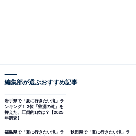
2位：流星の滝・銀河の滝／43票
上川町・層雲峡を代表する名所「流星の滝・銀河の滝」
は、2本の滝が岩肌を流れ落ちる圧巻の風景です。力強
く落ちる「流星の滝」と繊細に流れる「銀河の滝」の対
比が美しく、夏には新緑に包まれた渓谷がさらに清涼感
を演出。遊歩道を散策すれば滝の音と森林の香りに包ま
れ、涼やかな時間を過ごせます。観光客にも人気のスポ
ットで、滝好きにはたまらない絶好の癒やし空間です。
編集部が選ぶおすすめ記事
回答者からは「ダイナミックで豪快かつ、夫婦滝と呼ば
れるものは珍しいから」（20代女性／宮城県）、
岩手県で「夏に行きたい滝」ラ
「TikTokで人気が出ているから」（20代女性／兵庫
ンキング！ 2位「釜淵の滝」を
抑えた、圧倒的1位は？【2025
県）、「これらの滝は、大雪山層雲峡の断崖絶壁を流れ
年調査】
落ちる二つの名瀑布で、『日本の滝百選』にも選ばれて
います。力強い流れの『流星の滝』と繊細で優美な『銀
福島県で「夏に行きたい滝」ラ
秋田県で「夏に行きたい滝」ラ