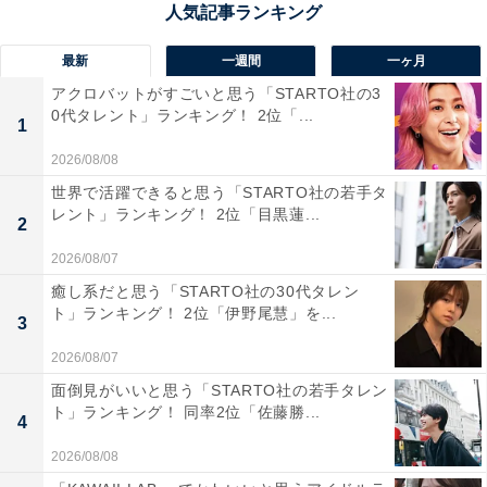
1位：白ひげの滝／60票
最新
一週間
一ヶ月
美瑛町・白金温泉近くにある「白ひげの滝」は、岩の隙
アクロバットがすごいと思う「STARTO社の3
間から湧き出す地下水がまるで雪どけのひげのように白
0代タレント」ランキング！ 2位「...
1
く輝く珍しい「潜流瀑（せんりゅうばく）」。美瑛川の
2026/08/08
澄んだブルーとの対比が圧巻で、青い池と同じく「美し
世界で活躍できると思う「STARTO社の若手タ
い北海道の象徴」として人気です。冷たい空気と水の香
レント」ランキング！ 2位「目黒蓮...
2
りが漂う落ち着いた場所で、夏の暑さから解放されま
す。青い流れを背に写真を撮れば、その幻想的な雰囲気
2026/08/07
に心が癒されること間違いありません。観光の途中に立
癒し系だと思う「STARTO社の30代タレン
ト」ランキング！ 2位「伊野尾慧」を...
ち寄れば、自然の静けさを存分に味わえるオアシスで
3
す。
2026/08/07
面倒見がいいと思う「STARTO社の若手タレン
回答者からは「水が滝つぼに流れ落ちるとコバルトブル
ト」ランキング！ 同率2位「佐藤勝...
4
ーに変わると聞いて、とても魅力的に感じたから」（20
2026/08/08
代女性／千葉県）、「地下水が崖の間から直接流れ出す