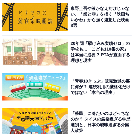
次ページ
12位までのランキング結果を見る
東野圭吾や湊かなえだけじゃな
い、「業と罪」を描く『映画ち
いかわ』から強く連想した映画
8選
20年間「駆け込み実績ゼロ」の
学校も…「こども110番の家」
は本当に必要？ PTAが直面する
理想と現実
「青春18きっぷ」販売激減の裏
に何が？ 連続利用の厳格化だけ
ではない「本当の理由」
「移民」に冷たいのはどっちな
のか？ スイスの厳格過ぎる学歴
選別と、日本の曖昧過ぎる外国
こちらもおすすめ
人政策