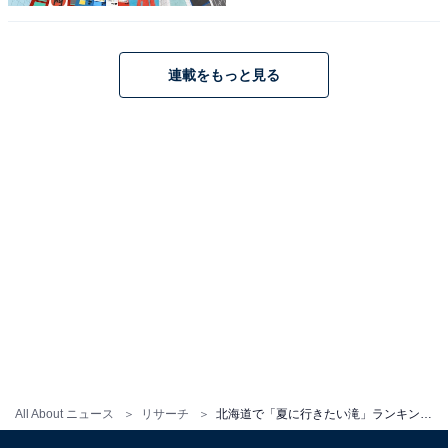
青森県で「夏に行きたい滝」ランキング！ 2位
「みろくの滝」を僅差で抑えた1位は？【2025
年調査】
連載をもっと見る
1
2
All About ニュース
リサーチ
北海道で「夏に行きたい滝」ランキング！ 2位「流星の滝・銀河の滝」、では1位は？【2025年調査】