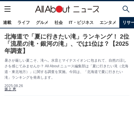
連載
ライフ
グルメ
社会
IT・ビジネス
エンタメ
リサ
北海道で「夏に行きたい滝」ランキング！ 2位
「流星の滝・銀河の滝」、では1位は？【2025
年調査】
暑さが厳しい夏こそ、滝へ。水音とマイナスイオンに包まれて、自然の涼し
さを感じてみませんか？ All About ニュース編集部は「夏に行きたい滝（北海
道・東北地方）」に関する調査を実施。今回は、「北海道で夏に行きたい
滝」ランキングを発表します。
2025.08.26
坂上 恵