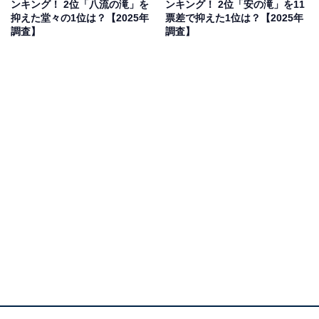
ンキング！ 2位「八流の滝」を
ンキング！ 2位「安の滝」を11
河の滝』を、同時に楽しめる贅沢なスポットです。滝の
抑えた堂々の1位は？【2025年
票差で抑えた1位は？【2025年
周囲には豊かな自然が広がり、清涼感あふれる夏のひと
調査】
調査】
ときが楽しめる最高の場所ですよ」（40代女性／滋賀
県）といった声が集まりました。