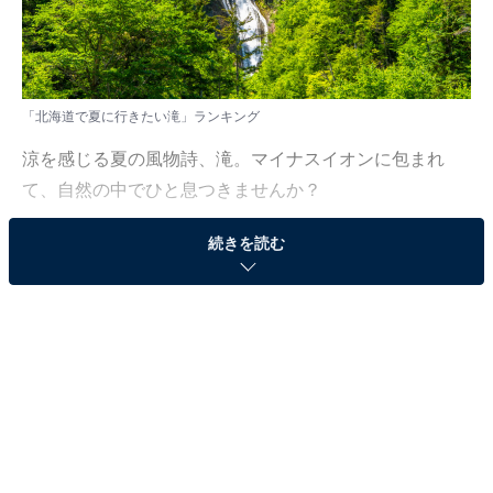
「北海道で夏に行きたい滝」ランキング
涼を感じる夏の風物詩、滝。マイナスイオンに包まれ
て、自然の中でひと息つきませんか？
続きを読む
All About ニュース編集部では、2025年8月15〜18日の期
間、全国20〜70代の男女250人を対象に、「夏に行きた
い滝（北海道・東北地方）」に関するアンケートを実施
しました。その中から、「北海道で夏に行きたい滝」ラ
ンキングの結果をご紹介します。
＞12位までの全ランキング結果を見る