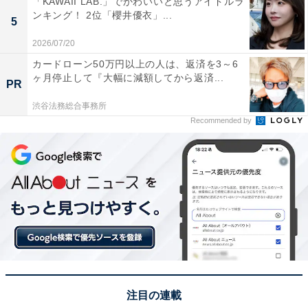
「KAWAII LAB.」でかわいいと思うアイドルラ
珍しいタイプの滝だから」（50代女性／富山県）、「美
ンキング！ 2位「櫻井優衣」...
5
しい青い水が滝壺に流れ込む様子が印象的で、夏の青空
2026/07/20
とのコントラストも楽しめるためです。周囲に自然が豊
カードローン50万円以上の人は、返済を3～6
かで、涼しさを感じながら散策できるのも魅力です。観
ヶ月停止して『大幅に減額してから返済...
PR
光地としてもアクセスが良く、写真映えするスポットで
あることから、夏に訪れたいと思いました」（30代女性
渋谷法務総合事務所
Recommended by
／秋田県）といった声が集まりました。
※回答者からのコメントは原文ママです
この記事の筆者：坂上 恵
All About ニュース編集部の編集者。SNSトレンドやSEO
ライティングに強みがあり、旅行・カルチャー・エンタ
メを中心に企画編集を担当。東京都出身。居酒屋巡りと
スポーツ観戦が趣味。
注目の連載