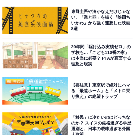
東野圭吾や湊かなえだけじゃな
い、「業と罪」を描く『映画ち
いかわ』から強く連想した映画
8選
20年間「駆け込み実績ゼロ」の
学校も…「こども110番の家」
は本当に必要？ PTAが直面する
理想と現実
【要注意】東京駅で絶対にハマ
る「最遠ホーム」と「メトロ乗
り換え」の絶望トラップ
「移民」に冷たいのはどっちな
のか？ スイスの厳格過ぎる学歴
選別と、日本の曖昧過ぎる外国
人政策