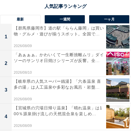
最新
一週間
一ヶ月
【群馬県藤岡市】道の駅「ららん藤岡」は買い
物・グルメ・遊びが揃うスポット。全国で...
1
2026/08/09
「あぁぁぁ。かわいくて一生断捨離ムリ」ダイ
ソーのサンリオ日焼けシリーズが反響。全...
2
2026/08/10
【岐阜県の人気スーパー銭湯】「六条温泉 喜
多の湯」は人工温泉や多彩なお風呂・岩盤...
3
2026/08/09
【宮城県の穴場日帰り温泉】「晴れ温泉」は1
00％源泉掛け流しの天然混合泉を楽しめ...
4
2026/08/09