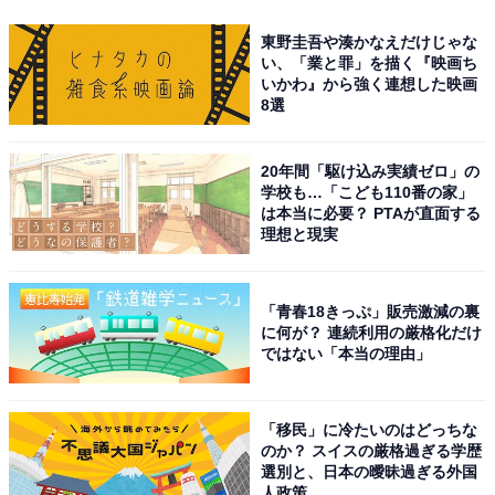
東野圭吾や湊かなえだけじゃな
い、「業と罪」を描く『映画ち
いかわ』から強く連想した映画
8選
20年間「駆け込み実績ゼロ」の
学校も…「こども110番の家」
は本当に必要？ PTAが直面する
理想と現実
「青春18きっぷ」販売激減の裏
に何が？ 連続利用の厳格化だけ
ではない「本当の理由」
「移民」に冷たいのはどっちな
のか？ スイスの厳格過ぎる学歴
選別と、日本の曖昧過ぎる外国
人政策