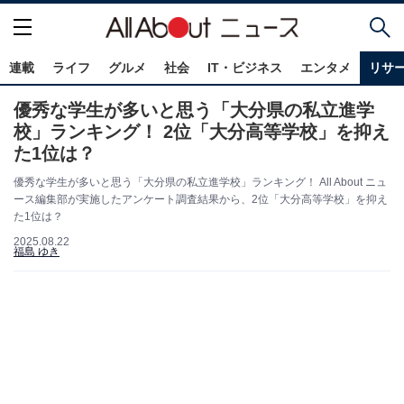
連載
ライフ
グルメ
社会
IT・ビジネス
エンタメ
リサ
優秀な学生が多いと思う「大分県の私立進学
校」ランキング！ 2位「大分高等学校」を抑え
た1位は？
優秀な学生が多いと思う「大分県の私立進学校」ランキング！ All About ニュ
ース編集部が実施したアンケート調査結果から、2位「大分高等学校」を抑え
た1位は？
2025.08.22
福島 ゆき