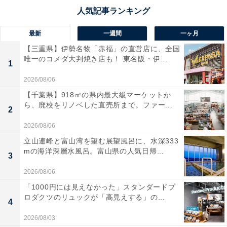
最新
一週間
一ヶ月
【三重県】伊勢名物「赤福」の直営店に、全国
唯一のコメダ大判焼き店も！ 東名阪・伊...
1
2026/08/06
【千葉県】918㎡の県内最大級マーケットか
ら、廃校をリノベした直売所まで。ファー...
2
2026/08/06
立山連峰と富山湾を望む展望風呂に、水深333
mの海洋深層水風呂。富山県の人気日帰...
3
2026/08/06
「1000円には見えなかった」スタンダードプ
ロダクツのリュックが「高見えする」の...
4
2026/08/03