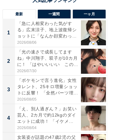
最新
一週間
一ヶ月
「急に人相変わった気がす
「さす
る」広末涼子、地上波復帰シ
は」高
1
1
ョットに「なんか顔変わっ
災地を
た」の...
「カ...
2026/08/06
2026/08/0
「光の速さで成長してます
「女の
ね」中川翔子、双子が10カ月
介、バ
2
2
に！ 「はやいいいい この
らのプレ
前...
愛...
2026/07/30
2026/08/0
「ポケモンで言う進化」女性
「好感
タレント、25キロ増量ショッ
や、“マ
3
3
トに反響！ 「全然パーツ埋...
画変更
財...
2026/08/05
2026/07/3
「え、別人過ぎん？」お笑い
「脚が
芸人、2カ月で約12kgのダイ
横川尚
4
4
エットに成功！ 「イケメ...
ムキな姿
刃...
2026/08/04
2026/08/0
女装姿が話題の47歳2児の父
「2人と