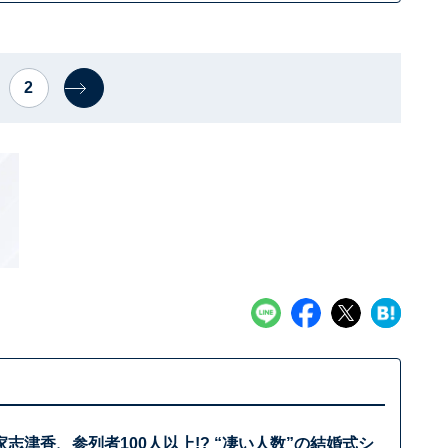
2
志津香、参列者100人以上!? “凄い人数”の結婚式シ