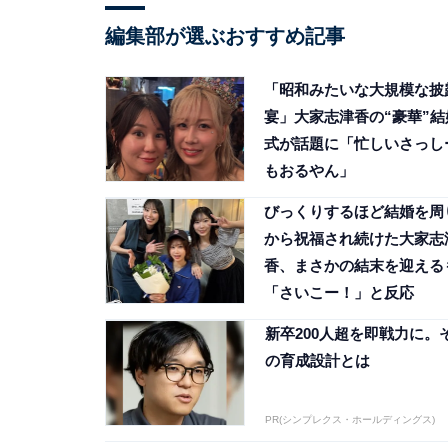
編集部が選ぶおすすめ記事
「昭和みたいな大規模な披
宴」大家志津香の“豪華”結
式が話題に「忙しいさっし
もおるやん」
びっくりするほど結婚を周
から祝福され続けた大家志
香、まさかの結末を迎える
「さいこー！」と反応
新卒200人超を即戦力に。
の育成設計とは
PR(シンプレクス・ホールディングス)