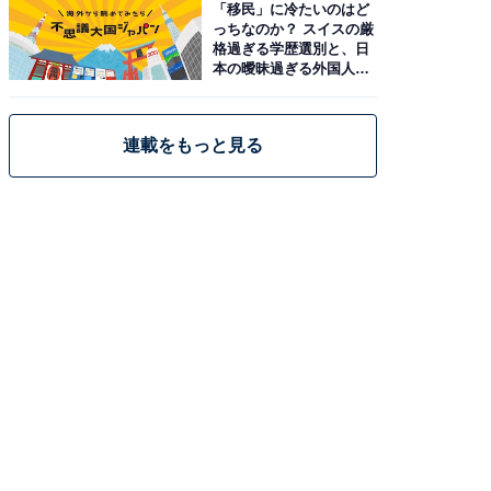
「移民」に冷たいのはど
っちなのか？ スイスの厳
格過ぎる学歴選別と、日
本の曖昧過ぎる外国人政
策
連載をもっと見る