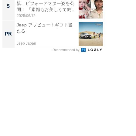
親、ビフォーアフター姿を公
團十郎
5
5
開！ 「素顔もお美しくて納...
「後ろ
「...
2025/06/12
2026/08/0
Jeep アソビュー！ギフト当
全国の
たる
付きの
PR
PR
Jeep Japan
COCO VIL
Recommended by