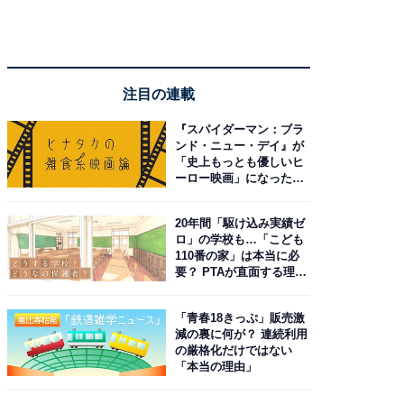
注目の連載
『スパイダーマン：ブラ
ンド・ニュー・デイ』が
「史上もっとも優しいヒ
ーロー映画」になった理
由。予習したい作品は？
20年間「駆け込み実績ゼ
ロ」の学校も…「こども
110番の家」は本当に必
要？ PTAが直面する理想
と現実
「青春18きっぷ」販売激
減の裏に何が？ 連続利用
の厳格化だけではない
「本当の理由」