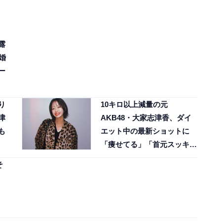
露
婚
ー
り
10キロ以上減量の元
津
AKB48・大家志津香、ダイ
も
エット中の最新ショットに
「痩せてる」「首元スッキ
リ」と反響！
そ