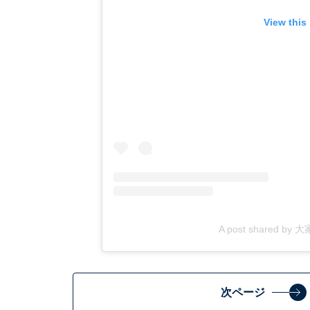
View this
A post shared by
次ページ