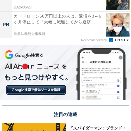
2026/05/27
カードローン50万円以上の人は、返済を3～6
※回答者からのコメントは原文ママです
ヶ月停止して『大幅に減額してから返済...
PR
渋谷法務総合事務所
この記事の筆者：坂上 恵
Recommended by
All About ニュースの編集者。オールアバウトに入社後、
SNSトレンドにフォーカスした記事執筆やSEOライティ
ングの経験を経て、のちにAll About ニュースチームのメ
ンバーに参入。現在は旅行・カルチャー・エンタメなど
を中心に企画編集を担当。東京都出身。居酒屋巡りとス
ポーツ観戦が生きがい。
次ページ
7位までのランキング結果を見る
注目の連載
『スパイダーマン：ブランド・