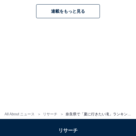
連載をもっと見る
1
2
All About ニュース
リサーチ
奈良県で「夏に行きたい滝」ランキング！ 2位「蜻蛉の滝」、1位は？【2025年調査】
リサーチ