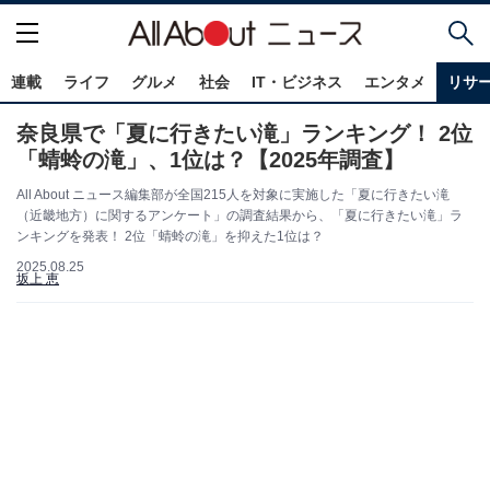
連載
ライフ
グルメ
社会
IT・ビジネス
エンタメ
リサ
奈良県で「夏に行きたい滝」ランキング！ 2位
「蜻蛉の滝」、1位は？【2025年調査】
All About ニュース編集部が全国215人を対象に実施した「夏に行きたい滝
（近畿地方）に関するアンケート」の調査結果から、「夏に行きたい滝」ラ
ンキングを発表！ 2位「蜻蛉の滝」を抑えた1位は？
2025.08.25
坂上 恵