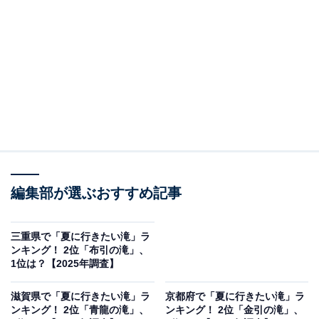
は、落差約50メートルの直瀑で、その美しさから“山の中
の癒しの滝”として親しまれています。遊歩道が整備され
ており、滝壺まで近づいて涼感をたっぷり味わえるのが
魅力。
夏は川遊びやBBQができる「白川渡オートキャンプ場」
も近く、家族連れやアウトドア派にも人気。車でアクセ
スしやすく、気軽に大自然を満喫できるスポットです。
編集部が選ぶおすすめ記事
回答者からは「遊歩道がしっかり整備されていていろん
な角度から見れると聞いたからです」（50代男性／兵庫
県）、「滝のすぐそばまで行けて、水の音と風が心地よ
三重県で「夏に行きたい滝」ラ
ンキング！ 2位「布引の滝」、
く、夏の癒しにぴったりだから」（30代女性／東京
1位は？【2025年調査】
都）、「虹かかる滝の飛沫に映え。滝見台もありより映
える。山の幸楽しめる郷土料理店あり」（40代男性／沖
滋賀県で「夏に行きたい滝」ラ
京都府で「夏に行きたい滝」ラ
ンキング！ 2位「青龍の滝」、
ンキング！ 2位「金引の滝」、
縄県）といった声が集まりました。