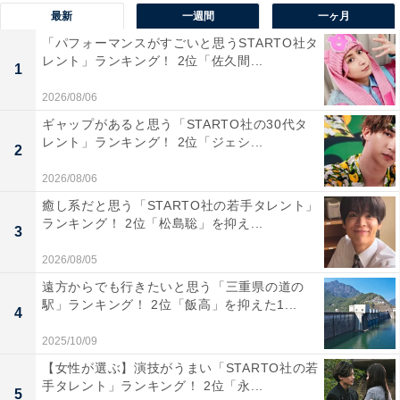
最新
一週間
一ヶ月
高い清流と迫力ある滝の流れが織りなす景観は、真夏で
「パフォーマンスがすごいと思うSTARTO社タ
も涼やかで心地よい空気に包まれています。
レント」ランキング！ 2位「佐久間...
1
遊歩道や吊り橋から渓谷美を楽しめるほか、紅葉の季節
2026/08/06
も人気。奈良市内から車で約2時間と、日帰り旅行にも
ギャップがあると思う「STARTO社の30代タ
レント」ランキング！ 2位「ジェシ...
最適な立地で、自然を満喫したい人におすすめです。
2
2026/08/06
回答者からは「夏の水遊びや自然観察、近くの温泉も楽
癒し系だと思う「STARTO社の若手タレント」
しめそう」（40代女性／神奈川県）、「エメラルドグリ
ランキング！ 2位「松島聡」を抑え...
3
ーンの淵に大小の滝が流れ、つり橋や遊歩道を歩きなが
2026/08/05
らダイナミックな景観を満喫できる」（60代男性／大阪
遠方からでも行きたいと思う「三重県の道の
府）、「渓谷沿いに滝が点在しており、清流と緑に囲ま
駅」ランキング！ 2位「飯高」を抑えた1...
4
れながら涼しい空気を感じられるのが魅力です。散策路
2025/10/09
が整備されていて安心して歩けるため、夏の暑さを忘れ
【女性が選ぶ】演技がうまい「STARTO社の若
て心身をリフレッシュできるからです」（20代男性／静
手タレント」ランキング！ 2位「永...
5
岡県）といった声が集まりました。