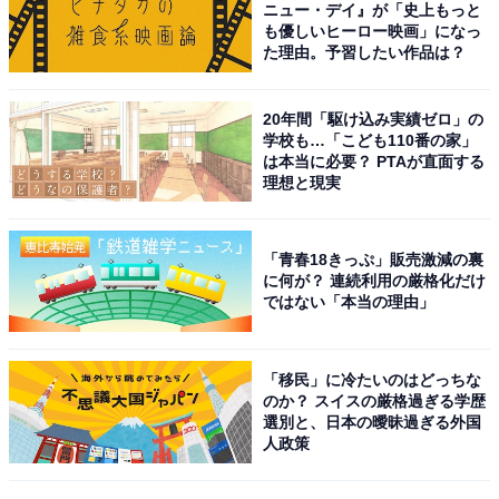
ニュー・デイ』が「史上もっと
も優しいヒーロー映画」になっ
た理由。予習したい作品は？
20年間「駆け込み実績ゼロ」の
学校も…「こども110番の家」
は本当に必要？ PTAが直面する
理想と現実
「青春18きっぷ」販売激減の裏
に何が？ 連続利用の厳格化だけ
ではない「本当の理由」
こちらもおすすめ
和歌山県で「夏に行きたい滝」ランキング！ 2
「移民」に冷たいのはどっちな
位「請川のお滝さん」、1位は？【2025年調
のか？ スイスの厳格過ぎる学歴
査】
選別と、日本の曖昧過ぎる外国
人政策