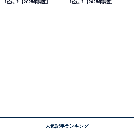
1位は？【2025年調査】
1位は？【2025年調査】
1位：みたらい渓谷（みたらいの滝）／73票
天川村にある「みたらい渓谷（みたらいの滝）」は、深
い渓谷といくつもの滝が連なる絶景スポット。透明度の