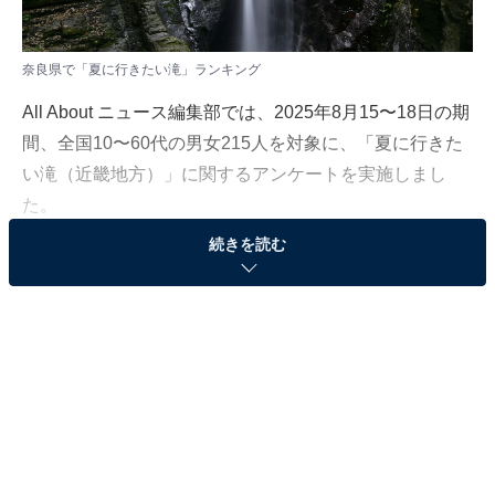
奈良県で「夏に行きたい滝」ランキング
All About ニュース編集部では、2025年8月15〜18日の期
間、全国10〜60代の男女215人を対象に、「夏に行きた
い滝（近畿地方）」に関するアンケートを実施しまし
た。
続きを読む
その中から、奈良県で「夏に行きたい滝」ランキングの
結果をご紹介します。
＞7位までの全ランキング結果を見る
2位：蜻蛉の滝／29票
奈良県川上村にある「蜻蛉の滝（せいれいのたき）」