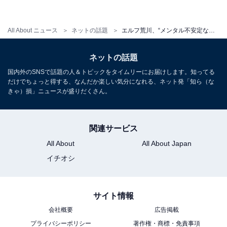
All About ニュース
ネットの話題
エルフ荒川、“メンタル不安定なので”吐露。芸人から「大丈夫や！」「どないしたんや？」優しい声掛け
ネットの話題
国内外のSNSで話題の人＆トピックをタイムリーにお届けします。知ってる
だけでちょっと得する、なんだか楽しい気分になれる、ネット発「知ら（な
きゃ）損」ニュースが盛りだくさん。
関連サービス
All About
All About Japan
イチオシ
サイト情報
会社概要
広告掲載
プライバシーポリシー
著作権・商標・免責事項