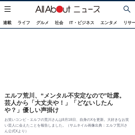
連載
ライフ
グルメ
社会
IT・ビジネス
エンタメ
リサ
エルフ荒川、“メンタル不安定なので”吐露。
芸人から「大丈夫や！」「どないしたん
や？」優しい声掛け
お笑いコンビ・エルフの荒川さんは8月18日、自身のXを更新。大好きなお笑
い芸人に会えたことを報告しました。（サムネイル画像出典：エルフ荒川さ
ん公式Xより）