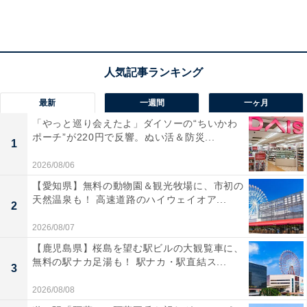
最新
一週間
一ヶ月
「やっと巡り会えたよ」ダイソーの“ちいかわ
ポーチ”が220円で反響。ぬい活＆防災...
1
2026/08/06
【愛知県】無料の動物園＆観光牧場に、市初の
天然温泉も！ 高速道路のハイウェイオア...
2
2026/08/07
【鹿児島県】桜島を望む駅ビルの大観覧車に、
無料の駅ナカ足湯も！ 駅ナカ・駅直結ス...
3
2026/08/08