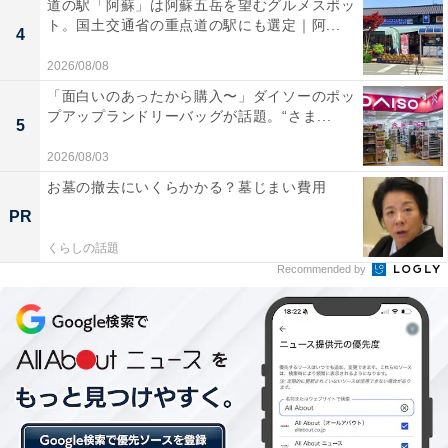
道の駅「阿蘇」は阿蘇五岳を望むグルメスポッ
ト。国土交通省の重点道の駅にも選定｜阿...
4
2026/08/08
「面白いのあったから購入〜」ダイソーのポッ
プアップランドリーバッグが話題。“さま...
5
2026/08/03
お墓の撤去にいくらかかる？墓じまい費用
PR
くらしの話題
Recommended by