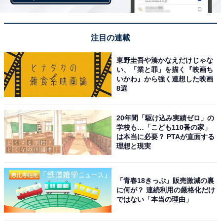
注目の連載
東野圭吾や湊かなえだけじゃな
い、「業と罪」を描く『映画ち
いかわ』から強く連想した映画
8選
20年間「駆け込み実績ゼロ」の
学校も…「こども110番の家」
は本当に必要？ PTAが直面する
理想と現実
「青春18きっぷ」販売激減の裏
に何が？ 連続利用の厳格化だけ
ではない「本当の理由」