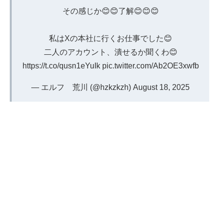
その感じか😊😊了解😊😊😊
私はXの本社に行くお仕事でした😊
二人のアカウント、潰せるか聞くわ😊
https://t.co/qusn1eYuIk
pic.twitter.com/Ab2OE3xwfb
— エルフ 荒川 (@hzkzkzh)
August 18, 2025