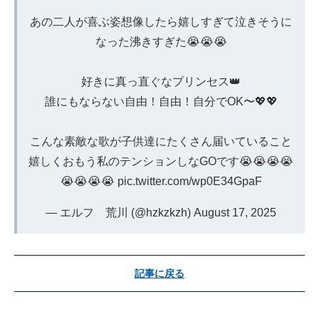
あの二人が喜ぶ姿想像したら嬉しすぎて泣きそうに
なった沸きすぎた😭😭😭
好きに真っ直ぐなプリンセス👑
誰にもならない自由！自由！自分でOK〜💖💖
こんな素敵な歌が子供達にたくさん届いていること
嬉しくおもう私のテンションしなGOです😭😭😭😭
😭😭😭😭
pic.twitter.com/wp0E34GpaF
— エルフ 荒川 (@hzkzkzh)
August 17, 2025
記事に戻る