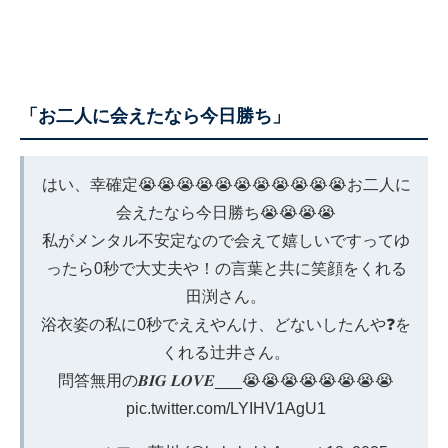
「お二人に会えたなら今日勝ち」
はい、幸確定😭😭😭😭😭😭😭😭😭😭😭お二人に
会えたなら今日勝ち😭😭😭😭
私がメンタル不安定なので会えて嬉しいですってゆ
ったら0秒で大丈夫や！の言葉と共に笑顔をくれる
田渕さん。
浴衣姿の私に0秒でええやんけ、どないしたんや❓を
くれる辻井さん。
問答無用の𝑩𝑰𝑮 𝑳𝑶𝑽𝑬___😭😭😭😭😭😭😭😭
pic.twitter.com/LYIHV1AgU1