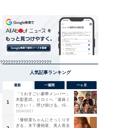
????????????????????
最新
一週間
一ヶ月
「うわすごい豪華メンバー」
「さす
木梨憲武、ヒロミへ「連絡く
は」高
1
1
ださい！」呼び掛ける。IS
災地を
S...
「カ...
2024/10/17
2026/08/0
「優樹菜ちゃんにそっくりす
「女の
ぎる」木下優樹菜、美人長女
介、バ