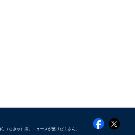
知ら（なきゃ）損」ニュースが盛りだくさん。