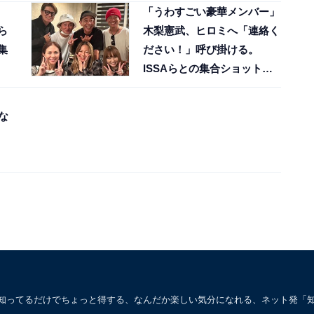
「うわすごい豪華メンバー」
ら
木梨憲武、ヒロミへ「連絡く
集
ださい！」呼び掛ける。
ISSAらとの集合ショットも
公開
な
。知ってるだけでちょっと得する、なんだか楽しい気分になれる、ネット発「