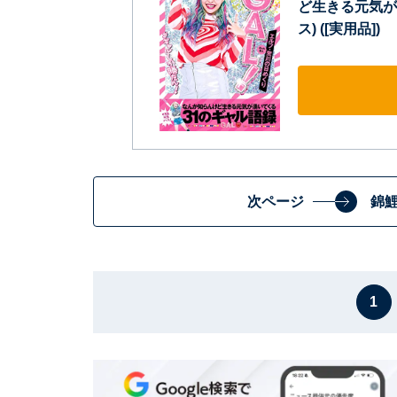
ど生きる元気が
ス) ([実用品])
次ページ
錦
1