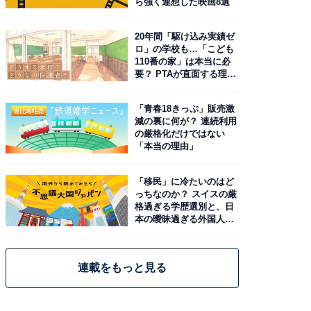
ら強く連想した映画8選
20年間「駆け込み実績ゼ
ロ」の学校も…「こども
110番の家」は本当に必
要？ PTAが直面する理想
と現実
「青春18きっぷ」販売激
減の裏に何が？ 連続利用
の厳格化だけではない
「本当の理由」
「移民」に冷たいのはど
っちなのか？ スイスの厳
格過ぎる学歴選別と、日
本の曖昧過ぎる外国人政
策
連載をもっと見る