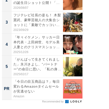
2
2
の誕生日ショット公開！「1
らのプレ
4...
愛...
2026/08/07
2026/08/0
フジテレビ社長の姿も！ 木梨
「脚が
憲武、豪華芸能人の大集合シ
横川尚
3
3
ョットに「素敵でカッコい
ムキな姿
い...
刃...
2023/09/29
2026/08/0
「年々イケメン」サッカー日
「え、
本代表・上田綺世、モデル美
芸人、2
4
4
人妻とのクリスマスショット
エットに
に...
2025/12/26
2026/08/0
「がんばって生きてくれまし
「脳がバ
た」氷川きよし、“パートナ
装姿が話
5
5
ー”の命日に思い。「私の身
のお父さ
体...
2025/02/17
2026/08/0
「今日の目玉商品は？」毎日
65歳以
変わるAmazonタイムセール
んなお
PR
PR
が見逃せない
ト治療の
Amazon
あんしん
Recommended by