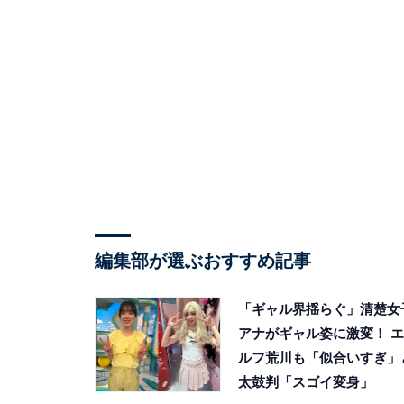
編集部が選ぶおすすめ記事
「ギャル界揺らぐ」清楚女
アナがギャル姿に激変！ エ
ルフ荒川も「似合いすぎ」
太鼓判「スゴイ変身」