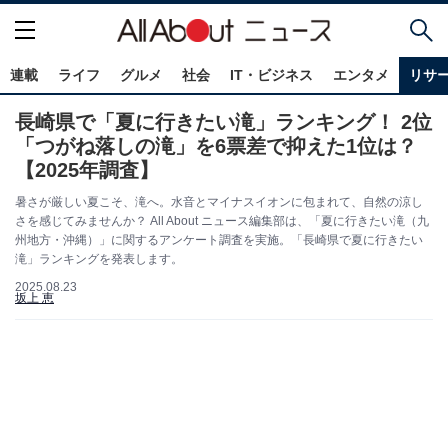
連載
ライフ
グルメ
社会
IT・ビジネス
エンタメ
リサ
長崎県で「夏に行きたい滝」ランキング！ 2位
「つがね落しの滝」を6票差で抑えた1位は？
【2025年調査】
暑さが厳しい夏こそ、滝へ。水音とマイナスイオンに包まれて、自然の涼し
さを感じてみませんか？ All About ニュース編集部は、「夏に行きたい滝（九
州地方・沖縄）」に関するアンケート調査を実施。「長崎県で夏に行きたい
滝」ランキングを発表します。
2025.08.23
坂上 恵