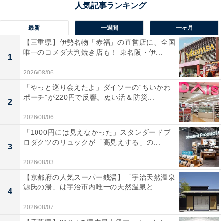
最新
一週間
一ヶ月
【三重県】伊勢名物「赤福」の直営店に、全国
唯一のコメダ大判焼き店も！ 東名阪・伊...
1
2026/08/06
「やっと巡り会えたよ」ダイソーの“ちいかわ
ポーチ”が220円で反響。ぬい活＆防災...
2
2026/08/06
「1000円には見えなかった」スタンダードプ
ロダクツのリュックが「高見えする」の...
3
2026/08/03
【京都府の人気スーパー銭湯】「宇治天然温泉
源氏の湯」は宇治市内唯一の天然温泉と...
4
2026/08/07