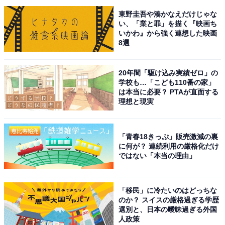
東野圭吾や湊かなえだけじゃな
い、「業と罪」を描く『映画ち
いかわ』から強く連想した映画
8選
20年間「駆け込み実績ゼロ」の
学校も…「こども110番の家」
は本当に必要？ PTAが直面する
理想と現実
「青春18きっぷ」販売激減の裏
に何が？ 連続利用の厳格化だけ
ではない「本当の理由」
「移民」に冷たいのはどっちな
のか？ スイスの厳格過ぎる学歴
選別と、日本の曖昧過ぎる外国
人政策