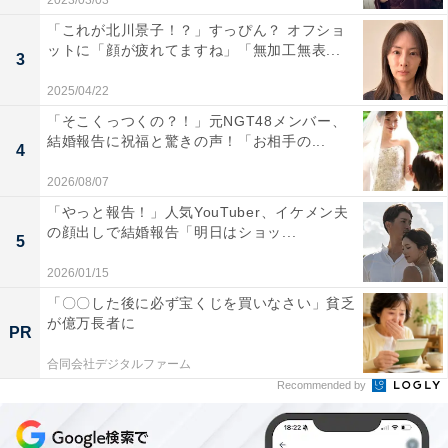
2023/03/03
「これが北川景子！？」すっぴん？ オフショ
ットに「顔が疲れてますね」「無加工無表...
3
2025/04/22
「そこくっつくの？！」元NGT48メンバー、
結婚報告に祝福と驚きの声！「お相手の...
4
2026/08/07
「やっと報告！」人気YouTuber、イケメン夫
の顔出しで結婚報告「明日はショッ...
5
2026/01/15
「〇〇した後に必ず宝くじを買いなさい」貧乏
が億万長者に
PR
合同会社デジタルファーム
Recommended by