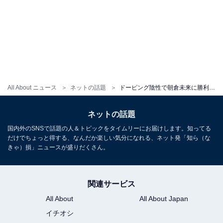
All About ニュース
ネットの話題
ドーピング陰性で朝倉未来に勝利の格闘家、現在の肉体に「おいその体どうした？」「かなり小さくなったね」反響
ネットの話題
国内外のSNSで話題の人＆トピックをタイムリーにお届けします。知ってる
だけでちょっと得する、なんだか楽しい気分になれる、ネット発「知ら（な
きゃ）損」ニュースが盛りだくさん。
関連サービス
All About
All About Japan
イチオシ