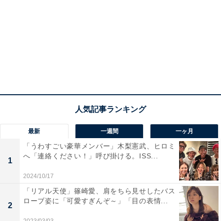
最新
一週間
一ヶ月
「うわすごい豪華メンバー」木梨憲武、ヒロミ
へ「連絡ください！」呼び掛ける。ISS...
1
2024/10/17
「リアル天使」篠崎愛、肩をちら見せしたバス
ローブ姿に「可愛すぎんぞ～」「目の表情...
2