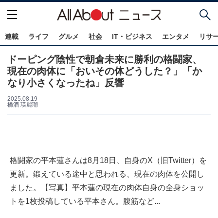
連載
ライフ
グルメ
社会
IT・ビジネス
エンタメ
リサ
ドーピング陰性で朝倉未来に勝利の格闘家、
現在の肉体に「おいその体どうした？」「か
なり小さくなったね」反響
2025.08.19
橋酒 瑛麗瑠
格闘家の平本蓮さんは8月18日、自身のX（旧Twitter）を
更新。鍛えている途中と思われる、現在の肉体を公開し
ました。【写真】平本蓮の現在の肉体自身の全身ショッ
トを1枚投稿している平本さん。腹筋など...