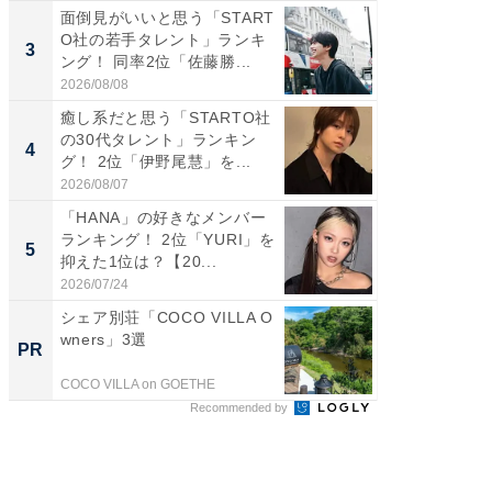
面倒見がいいと思う「START
「パフ
O社の若手タレント」ランキ
思うST
3
3
ング！ 同率2位「佐藤勝...
ンキング
2026/08/08
2026/08/0
癒し系だと思う「STARTO社
ギャップ
の30代タレント」ランキン
RTO社
4
4
グ！ 2位「伊野尾慧」を...
キング！
2026/08/07
2026/08/0
「HANA」の好きなメンバー
世界で活
ランキング！ 2位「YURI」を
ARTO
5
5
抑えた1位は？【20...
ンキング
2026/07/24
2026/08/0
シェア別荘「COCO VILLA O
すべて
wners」3選
るその
PR
PR
COCO VILLA on GOETHE
COCO VIL
Recommended by