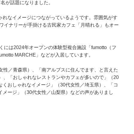
市名が話題になりました。
ゃれなイメージにつながっているようです。雰囲気がす
はワイナリーが手掛ける古民家カフェ「月晴れる」もオー
には2024年オープンの体験型複合施設「fumotto（フ
otto MARCHE」などが入居しています。
代女性／青森県）、「南アルプスに住んでます、と言えた
）、「おしゃれなレストランやカフェが多いので」（20
なくおしゃれなイメージ」（30代女性／埼玉県）、「コ
イメージ」（30代女性／山梨県）などの声がありまし