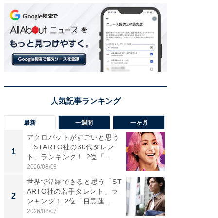
最新
一週間
一ヶ月
アクロバットがすごいと思う
癒し系だ
「STARTO社の30代タレン
の若手
1
1
ト」ランキング！ 2位「...
グ！ 2
2026/08/08
2026/08/0
世界で活躍できると思う「ST
癒し系だ
ARTO社の若手タレント」ラ
の30代
2
2
ンキング！ 2位「目黒蓮...
グ！ 2
2026/08/07
2026/08/0