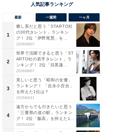
最新
一週間
一ヶ月
癒し系だと思う「STARTO社
癒し系だ
の30代タレント」ランキン
の若手
1
1
グ！ 2位「伊野尾慧」を...
グ！ 2
2026/08/07
2026/08/0
世界で活躍できると思う「ST
「パフ
ARTO社の若手タレント」ラ
思うST
2
2
ンキング！ 2位「目黒蓮...
ンキング
2026/08/07
2026/08/0
美しいと思う「昭和の女優」
ギャップ
ランキング！ 「吉永小百合」
RTO社
3
3
を抑えた1位は？
キング！
2025/04/21
2026/08/0
遠方からでも行きたいと思う
癒し系だ
「三重県の道の駅」ランキン
の30代
4
4
グ！ 2位「飯高」を抑えた1...
グ！ 2
2025/10/09
2026/08/0