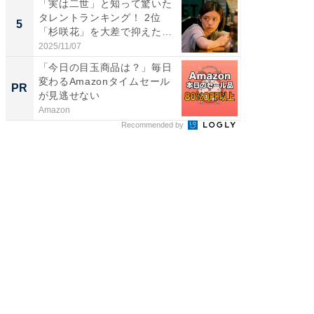
「実は二世」と知って驚いた
「ファン
タレントランキング！ 2位
ARTO
5
5
「杉咲花」を大差で抑えた1
グ！ 2
位...
2025/11/07
2026/08/0
「今日の目玉商品は？」毎日
【西野
変わるAmazonタイムセール
を追求
PR
PR
が見逃せない
は
Amazon
FINCHI o
Recommended by