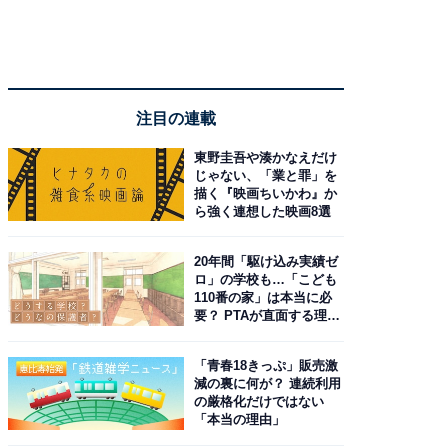
注目の連載
東野圭吾や湊かなえだけ
じゃない、「業と罪」を
描く『映画ちいかわ』か
ら強く連想した映画8選
20年間「駆け込み実績ゼ
ロ」の学校も…「こども
110番の家」は本当に必
要？ PTAが直面する理想
と現実
「青春18きっぷ」販売激
減の裏に何が？ 連続利用
の厳格化だけではない
「本当の理由」