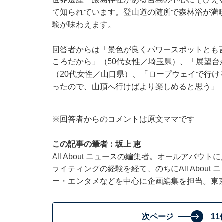
て知られています。登山道の随所で森林浴が満
験が味わえます。
回答者からは「景色が良くパワースポットとも
ころだから」（50代女性／埼玉県）、「展望
（20代女性／山口県）、「ロープウェイで行
ったので、山頂へ行けばより楽しめると思う」
※回答者からのコメントは原文ママです
この記事の筆者：坂上 恵
All About ニュースの編集者。オールアバ
ライティングの経験を経て、のちにAll Abou
ー・エンタメなどを中心に企画編集を担当。東
次ページ
1